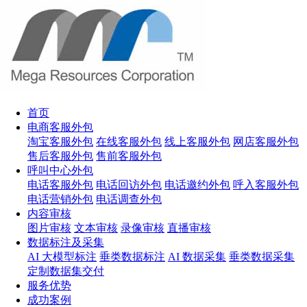
首页
电商客服外包
淘宝客服外包
在线客服外包
线上客服外包
网店客服外包
售后客服外包
售前客服外包
呼叫中心外包
电话客服外包
电话回访外包
电话邀约外包
呼入客服外包
电话营销外包
电话调查外包
内容审核
图片审核
文本审核
录像审核
直播审核
数据标注及采集
AI 大模型标注
垂类数据标注
AI 数据采集
垂类数据采集
定制数据集交付
服务优势
成功案例