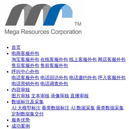
首页
电商客服外包
淘宝客服外包
在线客服外包
线上客服外包
网店客服外包
售后客服外包
售前客服外包
呼叫中心外包
电话客服外包
电话回访外包
电话邀约外包
呼入客服外包
电话营销外包
电话调查外包
内容审核
图片审核
文本审核
录像审核
直播审核
数据标注及采集
AI 大模型标注
垂类数据标注
AI 数据采集
垂类数据采集
定制数据集交付
服务优势
成功案例