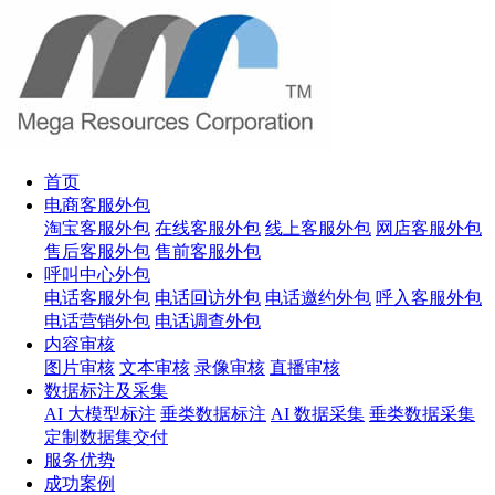
首页
电商客服外包
淘宝客服外包
在线客服外包
线上客服外包
网店客服外包
售后客服外包
售前客服外包
呼叫中心外包
电话客服外包
电话回访外包
电话邀约外包
呼入客服外包
电话营销外包
电话调查外包
内容审核
图片审核
文本审核
录像审核
直播审核
数据标注及采集
AI 大模型标注
垂类数据标注
AI 数据采集
垂类数据采集
定制数据集交付
服务优势
成功案例