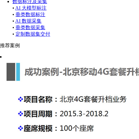
数据标注及采集
•
AI 大模型标注
•
垂类数据标注
•
AI 数据采集
•
垂类数据采集
•
定制数据集交付
推荐案例