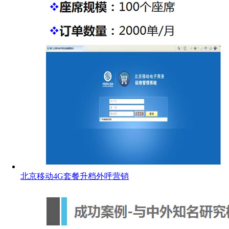
北京移动4G套餐升档外呼营销