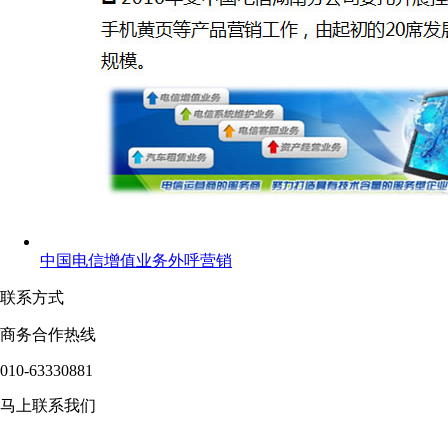
中国电信增值业务外呼营销
联系方式
商务合作热线
010-63330881
马上联系我们