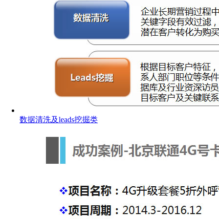
数据清洗及leads挖掘类