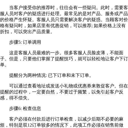
当客户接受你的推荐时，往往会有一些疑问。此时，需要客
服人员对客户的疑惑进行处理。最常见的是对产品、服务或产品
的价格产生怀疑。客服人员只需要解决客户的疑惑。当顾客对价
格有疑问时，如果店里有优惠促销，可以推荐; 如果价格上没有
折扣，可以突出产品质量。
步骤5: 订单调用
这是客服人员最难的一步。很多客服人员脸皮薄，不能面
子。但是，只要他们掌握了提醒技巧，就可以轻松地让客户下订
单。
提醒分为两种情况: 已下订单和未下订单。
可以通过查看地址或发送小礼物或优惠券来敦促客户。但在
提醒的过程中，一定要自然，不要过于频繁，以免引起客户反
感，得不偿失。
步骤6: 检查信息
客户必须在付款后进行订单检查，以减少后期不必要的麻
烦，特别是双12订单较多的情况下，此项工作必须在销售前做