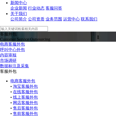
新闻中心
企业新闻
行业动态
客服问答
关于我们
公司简介
公司资质
业务范围
运营中心
联系我们
客服外包
Customer Service Outsourcing
电商客服外包
呼叫中心外包
内容审核
市场调研
数据标注及采集
客服外包
电商客服外包
•
淘宝客服外包
•
在线客服外包
•
线上客服外包
•
网店客服外包
•
售后客服外包
•
售前客服外包