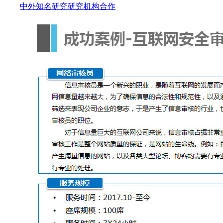
中外知名研究研究机构合作