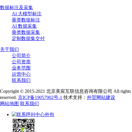
数据标注及采集
AI 大模型标注
垂类数据标注
AI 数据采集
垂类数据采集
定制数据集交付
关于我们
公司简介
公司资质
业务范围
运营中心
联系我们
Copyright © 2015-2021 北京美宸互联信息咨询有限公司 All rights
reserved.
京ICP备19057902号-1
技术支持：
外贸网站建设
网站地图
联系我们