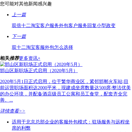
您可能对其他新闻感兴趣
上一篇
双倍十二淘宝客户服务外包客户服务回复小型政变
下一篇
双十二淘宝客服外包怎么选择
相关
推荐
更多资讯+
邯山区新职场正式启用（2020年5月）
2020年5月1日正式启用，位于繁华商业区，紧邻邯郸火车站;目
前运营职场面积达2000平米，现建成坐席数量达500席;整洁优美
的办公环境，并配备酒店级员工公寓和员工食堂，配套齐全完
善。...
详情查看>>
适用于北京总部企业的客服外包模式：驻场服务与远程坐
席的利弊