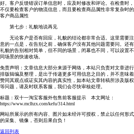
好。客户反馈错误订单信息时，应及时修改和评论。在检查时，
不仅要检查客户的物流信息，而且要检查商品属性非常复杂时的
客户商品属性
第七步：礼貌地说再见
无论客户是否有回应，礼貌的结论都非常合适。这里需要注
意的一点是，在告别之前，确保客户没有其他问题需要问。还有
礼貌的告别相对简单，但不同的场景，闭幕也不同，可以设置不
同场景的快速收场。
免责声明：文章信息大部分来源于网络，本站只负责对文章进行
排版辑编及整理，是出于传递更多可用信息之目的，并不意味着
赞同其观点或证实其内容的真实性，如本站文章转稿所涉及版权
等问题，请及时联系客服，我们会尽快审核处理。
标题：双十一淘宝客服外包售前客服提示 本文网址：
https://www.mclhzx.com/kefu/314.html
网站所展示的所有内容、图片如未经许可授权，禁止以任何形式
的采集、镜像，否则后果自负！
返回列表