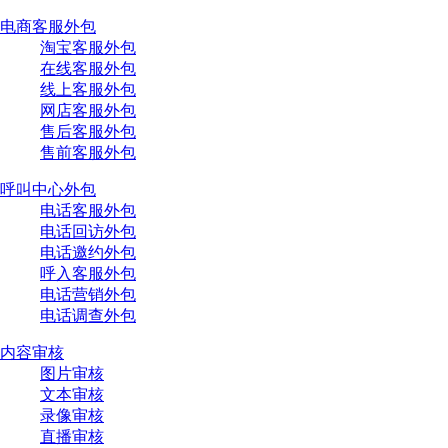
电商客服外包
淘宝客服外包
在线客服外包
线上客服外包
网店客服外包
售后客服外包
售前客服外包
呼叫中心外包
电话客服外包
电话回访外包
电话邀约外包
呼入客服外包
电话营销外包
电话调查外包
内容审核
图片审核
文本审核
录像审核
直播审核