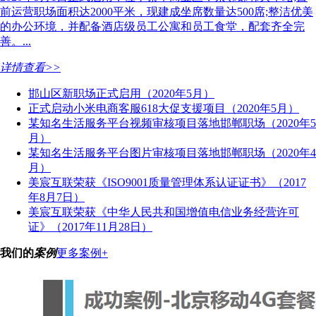
前运营职场面积达2000平米，现建成坐席数量达500席;整洁优美
的办公环境，并配备酒店级员工公寓和员工食堂，配套齐全完
善。...
详情查看>>
邯山区新职场正式启用（2020年5月）
正式启动小米电商客服618大促支援项目（2020年5月）
某知名生活服务平台视频审核项目落地邯郸职场（2020年5
月）
某知名生活服务平台图片审核项目落地邯郸职场（2020年4
月）
美宸互联荣获《ISO9001质量管理体系认证证书》（2017
年8月7日）
美宸互联荣获《中华人民共和国增值电信业务经营许可
证》（2017年11月28日）
我们的
案例
更多案例+