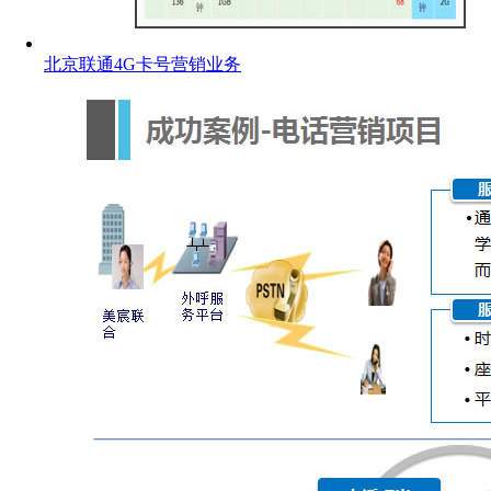
北京联通4G卡号营销业务