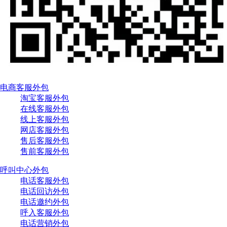
电商客服外包
淘宝客服外包
在线客服外包
线上客服外包
网店客服外包
售后客服外包
售前客服外包
呼叫中心外包
电话客服外包
电话回访外包
电话邀约外包
呼入客服外包
电话营销外包