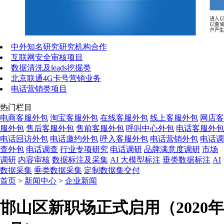
中外知名研究研究机构合作
互联网安全审核项目
数据清洗及leads挖掘类
北京联通4G卡号营销业务
电话营销类项目
热门栏目
电商客服外包
淘宝客服外包
在线客服外包
线上客服外包
网店客
服外包
售后客服外包
售前客服外包
呼叫中心外包
电话客服外包
电话回访外包
电话邀约外包
呼入客服外包
电话营销外包
电话调
查外包
电话调查
行业专项研究
电话调研
品牌满意度调研
市场
调研
内容审核
数据标注及采集
AI 大模型标注
垂类数据标注
AI
数据采集
垂类数据采集
定制数据集交付
首页
>
新闻中心
>
企业新闻
邯山区新职场正式启用（2020年