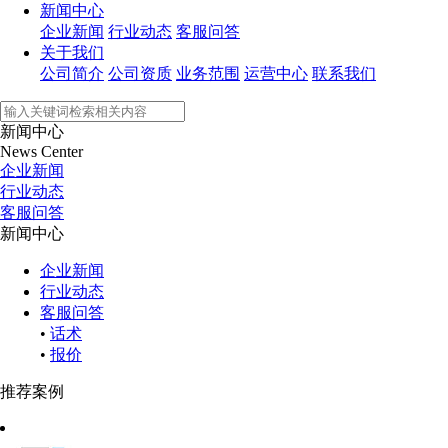
新闻中心
企业新闻
行业动态
客服问答
关于我们
公司简介
公司资质
业务范围
运营中心
联系我们
新闻中心
News Center
企业新闻
行业动态
客服问答
新闻中心
企业新闻
行业动态
客服问答
•
话术
•
报价
推荐案例