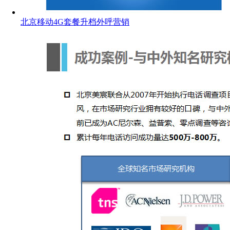
北京移动4G套餐升档外呼营销