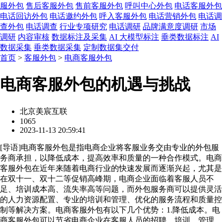
服外包
售后客服外包
售前客服外包
呼叫中心外包
电话客服外包
电话回访外包
电话邀约外包
呼入客服外包
电话营销外包
电话调
查外包
电话调查
行业专项研究
电话调研
品牌满意度调研
市场
调研
内容审核
数据标注及采集
AI 大模型标注
垂类数据标注
AI
数据采集
垂类数据采集
定制数据集交付
首页
>
客服外包
>
电商客服外包
电商客服外包的机遇与挑战
北京美宸互联
1065
2023-11-13 20:59:41
[
导语
]电商客服外包是指电商企业将客服业务交由专业的外包服
务商承担，以降低成本，提高效率和质量的一种合作模式。电商
客服外包在近年来随着电商行业的快速发展而逐渐兴起，尤其是
在双十一、双十二等促销高峰期，电商企业面临着客服人员不
足、培训成本高、流失率高等问题，而外包服务商可以提供灵活
的人力资源配置、专业的培训和管理、优化的服务流程和质量控
制等解决方案。电商客服外包有以下几个优势：1.降低成本。电
商客服外包可以节省电商企业在客服人员的招聘、培训、管理、