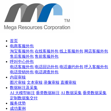
首页
电商客服外包
淘宝客服外包
在线客服外包
线上客服外包
网店客服外包
售后客服外包
售前客服外包
呼叫中心外包
电话客服外包
电话回访外包
电话邀约外包
呼入客服外包
电话营销外包
电话调查外包
内容审核
图片审核
文本审核
录像审核
直播审核
数据标注及采集
AI 大模型标注
垂类数据标注
AI 数据采集
垂类数据采集
定制数据集交付
服务优势
成功案例