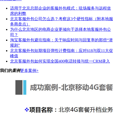
适用于北京总部企业的客服外包模式：驻场服务与远程坐
席的利弊
北京客服外包公司怎么选？考察这3个硬性指标（附本地服
务商盘点）
为什么北京地区的电商企业更倾向于选择本地客服外包公
司？
淘宝客服外包避坑指南：关于响应时间与回复率的那些“潜
规则”
北京客服外包短期项目弹性计费指南：应对618与双11大促
峰值
北京客服外包如何实现全国400电话转接与统一CRM录入
我们的
案例
更多案例+