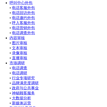
呼叫中心外包
•
电话客服外包
•
电话回访外包
•
电话邀约外包
•
呼入客服外包
•
电话营销外包
•
电话调查外包
内容审核
•
图片审核
•
文本审核
•
录像审核
•
直播审核
市场调研
•
电话调查
•
电话调研
•
行业专项研究
•
品牌满意度调研
•
政府与公共事业
•
神秘顾客服务
•
大数据分析
•
新媒体运营