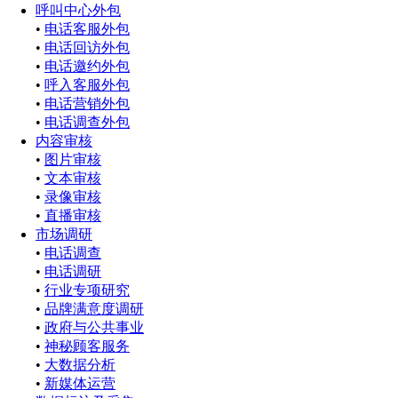
呼叫中心外包
•
电话客服外包
•
电话回访外包
•
电话邀约外包
•
呼入客服外包
•
电话营销外包
•
电话调查外包
内容审核
•
图片审核
•
文本审核
•
录像审核
•
直播审核
市场调研
•
电话调查
•
电话调研
•
行业专项研究
•
品牌满意度调研
•
政府与公共事业
•
神秘顾客服务
•
大数据分析
•
新媒体运营