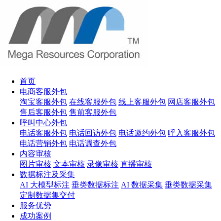
首页
电商客服外包
淘宝客服外包
在线客服外包
线上客服外包
网店客服外包
售后客服外包
售前客服外包
呼叫中心外包
电话客服外包
电话回访外包
电话邀约外包
呼入客服外包
电话营销外包
电话调查外包
内容审核
图片审核
文本审核
录像审核
直播审核
数据标注及采集
AI 大模型标注
垂类数据标注
AI 数据采集
垂类数据采集
定制数据集交付
服务优势
成功案例