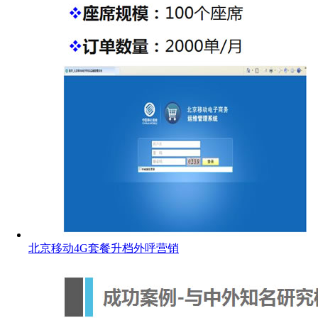
北京移动4G套餐升档外呼营销