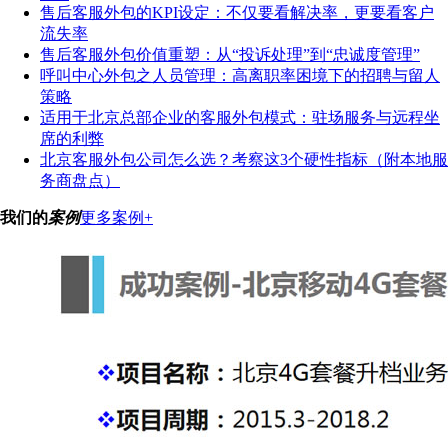
售后客服外包的KPI设定：不仅要看解决率，更要看客户
流失率
售后客服外包价值重塑：从“投诉处理”到“忠诚度管理”
呼叫中心外包之人员管理：高离职率困境下的招聘与留人
策略
适用于北京总部企业的客服外包模式：驻场服务与远程坐
席的利弊
北京客服外包公司怎么选？考察这3个硬性指标（附本地服
务商盘点）
我们的
案例
更多案例+