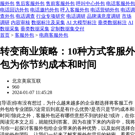
服外包
售后客服外包
售前客服外包
呼叫中心外包
电话客服外包
电话回访外包
电话邀约外包
呼入客服外包
电话营销外包
电话调
查外包
电话调查
行业专项研究
电话调研
品牌满意度调研
市场
调研
内容审核
数据标注及采集
AI 大模型标注
垂类数据标注
AI
数据采集
垂类数据采集
定制数据集交付
首页
>
客服外包
>
电商客服外包
转变商业策略：10种方式客服外
包为你节约成本和时间
北京美宸互联
960
2024-01-07 11:45:28
[
导语
]你有没有想过，为什么越来越多的企业都选择将客服工作
外包给专业团队?这背后到底是有什么优势?是否只是节约成本和
时间?除此之外，客服外包还有哪些意想不到的好处?或许，在你
阅读完本文之后，就能找到答案。因为在接下来的内容中，我将
与你一起探讨客服外包给企业带来的各种优势，以及如何选择合
适的外包团队。让我们一起来了解客服外包背后的秘密，看看它