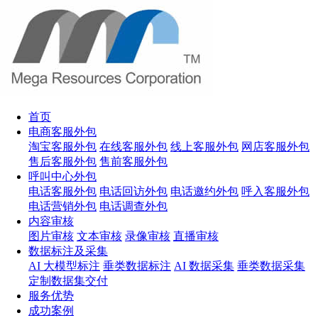
首页
电商客服外包
淘宝客服外包
在线客服外包
线上客服外包
网店客服外包
售后客服外包
售前客服外包
呼叫中心外包
电话客服外包
电话回访外包
电话邀约外包
呼入客服外包
电话营销外包
电话调查外包
内容审核
图片审核
文本审核
录像审核
直播审核
数据标注及采集
AI 大模型标注
垂类数据标注
AI 数据采集
垂类数据采集
定制数据集交付
服务优势
成功案例