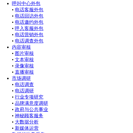
呼叫中心外包
•
电话客服外包
•
电话回访外包
•
电话邀约外包
•
呼入客服外包
•
电话营销外包
•
电话调查外包
内容审核
•
图片审核
•
文本审核
•
录像审核
•
直播审核
市场调研
•
电话调查
•
电话调研
•
行业专项研究
•
品牌满意度调研
•
政府与公共事业
•
神秘顾客服务
•
大数据分析
•
新媒体运营