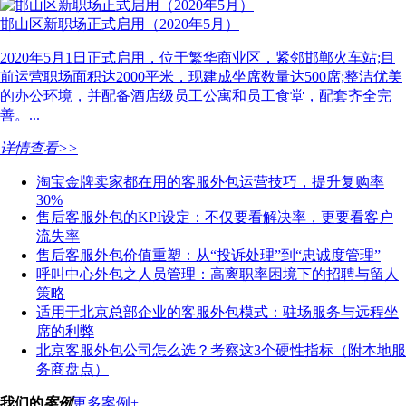
邯山区新职场正式启用（2020年5月）
2020年5月1日正式启用，位于繁华商业区，紧邻邯郸火车站;目
前运营职场面积达2000平米，现建成坐席数量达500席;整洁优美
的办公环境，并配备酒店级员工公寓和员工食堂，配套齐全完
善。...
详情查看>>
淘宝金牌卖家都在用的客服外包运营技巧，提升复购率
30%
售后客服外包的KPI设定：不仅要看解决率，更要看客户
流失率
售后客服外包价值重塑：从“投诉处理”到“忠诚度管理”
呼叫中心外包之人员管理：高离职率困境下的招聘与留人
策略
适用于北京总部企业的客服外包模式：驻场服务与远程坐
席的利弊
北京客服外包公司怎么选？考察这3个硬性指标（附本地服
务商盘点）
我们的
案例
更多案例+