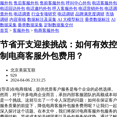
服外包
售后客服外包
售前客服外包
呼叫中心外包
电话客服外包
电话回访外包
电话邀约外包
呼入客服外包
电话营销外包
电话调
查外包
电话调查
行业专项研究
电话调研
品牌满意度调研
市场
调研
内容审核
数据标注及采集
AI 大模型标注
垂类数据标注
AI
数据采集
垂类数据采集
定制数据集交付
首页
>
客服外包
>
电商客服外包
节省开支迎接挑战：如何有效控
制电商客服外包费用？
北京美宸互联
929
2024-04-06 23:31:25
[
导语
]在电商领域，提供优质客户服务是每个企业的必然选择。
然而，对于许多电商企业而言，承担内部客服团队的高额成本却
是一个挑战。这就引出了一个令人深思的问题：如何在保证客户
服务质量的前提下，降低电商客服外包服务费用呢？让我们一起
深入探讨这个话题。在本文中，我们将探讨电商客服外包服务的
费用结构、节省成本的关键因素以及外包服务的优势。通过了解