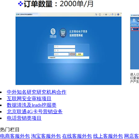
中外知名研究研究机构合作
互联网安全审核项目
数据清洗及leads挖掘类
北京联通4G卡号营销业务
电话营销类项目
热门栏目
电商客服外包
淘宝客服外包
在线客服外包
线上客服外包
网店客