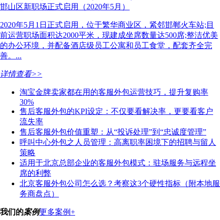
邯山区新职场正式启用（2020年5月）
2020年5月1日正式启用，位于繁华商业区，紧邻邯郸火车站;目
前运营职场面积达2000平米，现建成坐席数量达500席;整洁优美
的办公环境，并配备酒店级员工公寓和员工食堂，配套齐全完
善。...
详情查看>>
淘宝金牌卖家都在用的客服外包运营技巧，提升复购率
30%
售后客服外包的KPI设定：不仅要看解决率，更要看客户
流失率
售后客服外包价值重塑：从“投诉处理”到“忠诚度管理”
呼叫中心外包之人员管理：高离职率困境下的招聘与留人
策略
适用于北京总部企业的客服外包模式：驻场服务与远程坐
席的利弊
北京客服外包公司怎么选？考察这3个硬性指标（附本地服
务商盘点）
我们的
案例
更多案例+