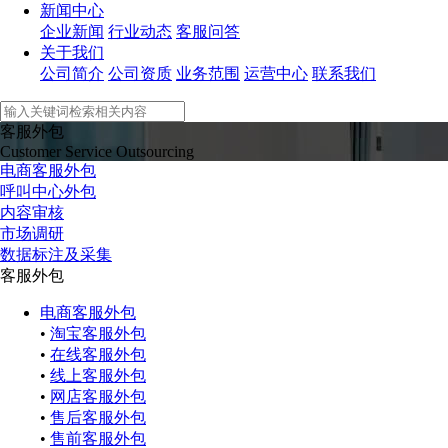
新闻中心
企业新闻
行业动态
客服问答
关于我们
公司简介
公司资质
业务范围
运营中心
联系我们
客服外包
Customer Service Outsourcing
电商客服外包
呼叫中心外包
内容审核
市场调研
数据标注及采集
客服外包
电商客服外包
•
淘宝客服外包
•
在线客服外包
•
线上客服外包
•
网店客服外包
•
售后客服外包
•
售前客服外包