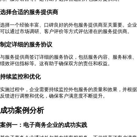
选择合适的服务提供商
选择一个经验丰富、口碑良好的外包服务提供商至关重要。企业
可以通过市场调研、客户评价等方式评估潜在的服务提供商。
制定详细的服务协议
与服务提供商签订详细的服务协议，包括服务内容、服务标准、
绩效评估指标等。这有助于确保双方的责任和权益。
持续监控和优化
实施过程中，企业需要持续监控外包服务的质量和效果，并根据
反馈进行调整和优化，确保客户满意度不断提升。
成功案例分析
案例一：电子商务企业的成功实践