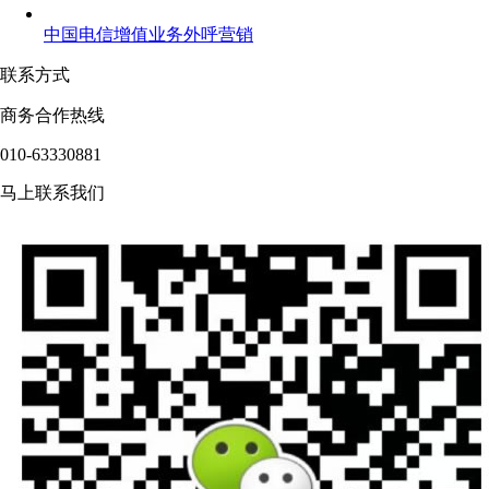
中国电信增值业务外呼营销
联系方式
商务合作热线
010-63330881
马上联系我们