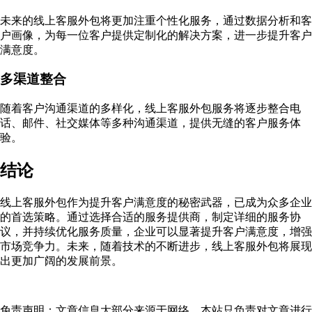
未来的线上客服外包将更加注重个性化服务，通过数据分析和客
户画像，为每一位客户提供定制化的解决方案，进一步提升客户
满意度。
多渠道整合
随着客户沟通渠道的多样化，线上客服外包服务将逐步整合电
话、邮件、社交媒体等多种沟通渠道，提供无缝的客户服务体
验。
结论
线上客服外包作为提升客户满意度的秘密武器，已成为众多企业
的首选策略。通过选择合适的服务提供商，制定详细的服务协
议，并持续优化服务质量，企业可以显著提升客户满意度，增强
市场竞争力。未来，随着技术的不断进步，线上客服外包将展现
出更加广阔的发展前景。
免责声明：文章信息大部分来源于网络，本站只负责对文章进行