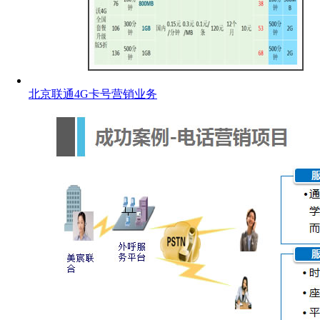
北京联通4G卡号营销业务