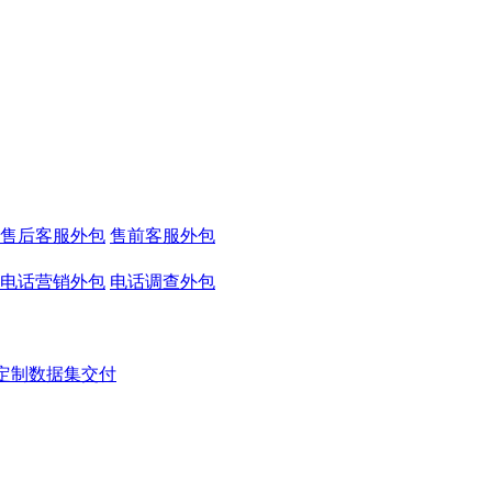
售后客服外包
售前客服外包
电话营销外包
电话调查外包
定制数据集交付