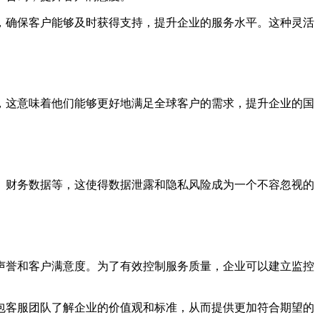
，确保客户能够及时获得支持，提升企业的服务水平。这种灵活
，这意味着他们能够更好地满足全球客户的需求，提升企业的国
、财务数据等，这使得数据泄露和隐私风险成为一个不容忽视的
声誉和客户满意度。为了有效控制服务质量，企业可以建立监控
包客服团队了解企业的价值观和标准，从而提供更加符合期望的