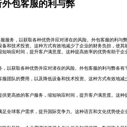
析外包客服的利与弊
客服服务，以获取各种优势并应对潜在的风险。外包客服的利与
设备和技术投资。这种方式有效地减少了企业的财务负担，使其
缩短响应时间，提升客户满意度。这种提高效率的优势有助于企
务，以获取各种优势并应对潜在的风险。外包客服的利与弊各有
客服团队的费用，以及降低设备和技术投资。这种方式有效地减
提供更高效的客户服务，缩短响应时间，提升客户满意度。这种
满足全球客户需求，提升国际竞争力。这种语言和文化优势使企