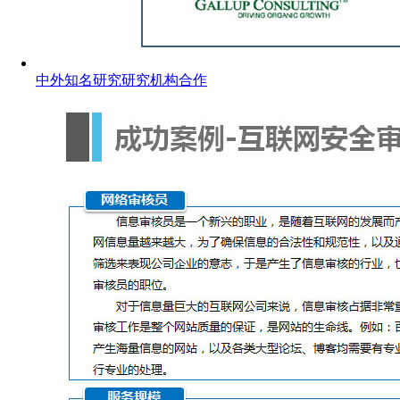
中外知名研究研究机构合作