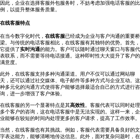
因此，企业在选择客服外包服务时，不妨考虑加强电话客服的比
例，以提升整体服务质量。
在线客服特点
在当今数字化时代，
在线客服
已经成为企业与客户沟通的重要桥
梁。与传统的电话客服相比，在线客服有其独特的优势。首先，
它提供了
实时沟通
的能力。客户可以随时通过聊天窗口与客服代
表联系，而不需要等待电话接通。这种即时性大大提升了客户的
满意度。
此外，在线客服支持多种沟通渠道。用户不仅可以通过网站聊
天，还可以通过社交媒体、电子邮件等多种方式与企业互动。这
种多元化的沟通方式使得客户能够选择最适合自己的方式进行咨
询，进一步增强了客户体验。
在线客服的另一个显著特点是其
高效性
。客服代表可以同时处理
多个客户的咨询，这在电话客服中是无法实现的。这样一来，企
业能够在较短的时间内处理更多的客户请求，提高了工作效率。
当然，在线客服也有其挑战。例如，客服代表需要具备良好的文
字表达能力，能够清晰地传达信息。此外，面对复杂问题时，在