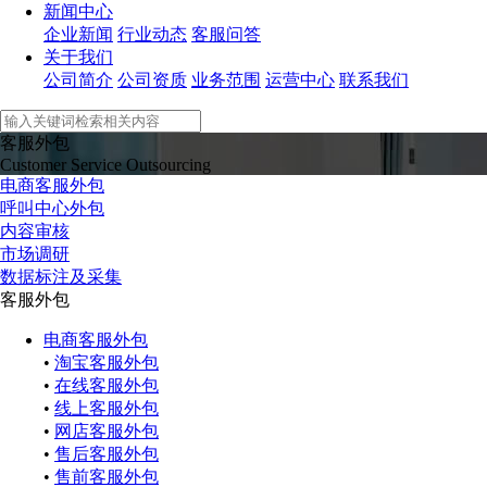
新闻中心
企业新闻
行业动态
客服问答
关于我们
公司简介
公司资质
业务范围
运营中心
联系我们
客服外包
Customer Service Outsourcing
电商客服外包
呼叫中心外包
内容审核
市场调研
数据标注及采集
客服外包
电商客服外包
•
淘宝客服外包
•
在线客服外包
•
线上客服外包
•
网店客服外包
•
售后客服外包
•
售前客服外包