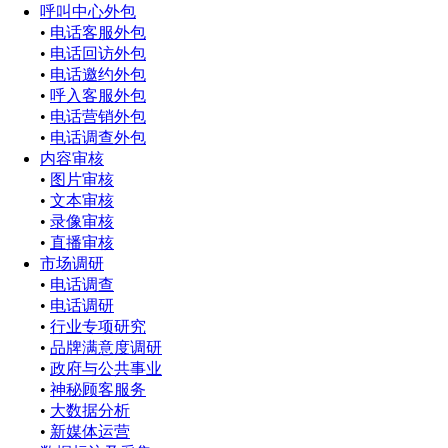
呼叫中心外包
•
电话客服外包
•
电话回访外包
•
电话邀约外包
•
呼入客服外包
•
电话营销外包
•
电话调查外包
内容审核
•
图片审核
•
文本审核
•
录像审核
•
直播审核
市场调研
•
电话调查
•
电话调研
•
行业专项研究
•
品牌满意度调研
•
政府与公共事业
•
神秘顾客服务
•
大数据分析
•
新媒体运营