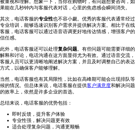
被重视和理解。想象一下，当你在购物时，有问题想要咨询，如
果能在几秒钟内与客服代表对话，心里的焦虑感会瞬间消失。
其次，电话客服的
专业性
也不容小觑。优秀的客服代表通常经过
专业培训，能够迅速识别客户需求并提供解决方案。相比于在线
客服，电话客服可以通过语音语调更好地传达情感，增强客户的
信任感。
此外，电话客服还可以处理
复杂问题
。有些问题可能需要详细的
解释和讨论，电话沟通在这方面显得尤为有效。通过语音交流，
客服人员可以更清晰地阐述解决方案，并且及时调整自己的表达
方式，以确保客户能够理解。
当然，电话客服也有其局限性，比如在高峰期可能会出现排队等
候的情况。但总体来说，电话客服在提供
客户满意度
和解决问题
的效率上，依然是许多企业的首选。
总结来说，电话客服的优势包括：
即时反馈，提升客户体验
专业性强，解决问题更有效
适合处理复杂问题，沟通更顺畅