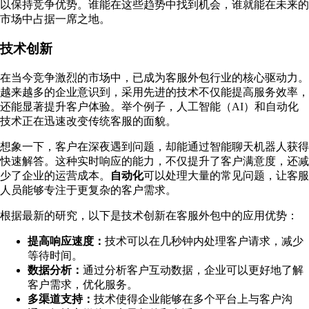
以保持竞争优势。谁能在这些趋势中找到机会，谁就能在未来的
市场中占据一席之地。
技术创新
在当今竞争激烈的市场中，已成为客服外包行业的核心驱动力。
越来越多的企业意识到，采用先进的技术不仅能提高服务效率，
还能显著提升客户体验。举个例子，人工智能（AI）和自动化
技术正在迅速改变传统客服的面貌。
想象一下，客户在深夜遇到问题，却能通过智能聊天机器人获得
快速解答。这种实时响应的能力，不仅提升了客户满意度，还减
少了企业的运营成本。
自动化
可以处理大量的常见问题，让客服
人员能够专注于更复杂的客户需求。
根据最新的研究，以下是技术创新在客服外包中的应用优势：
提高响应速度：
技术可以在几秒钟内处理客户请求，减少
等待时间。
数据分析：
通过分析客户互动数据，企业可以更好地了解
客户需求，优化服务。
多渠道支持：
技术使得企业能够在多个平台上与客户沟