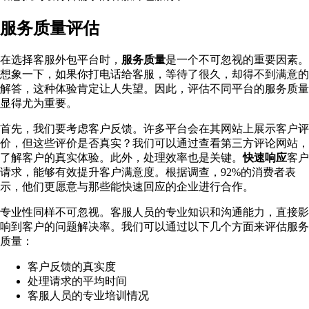
服务质量评估
在选择客服外包平台时，
服务质量
是一个不可忽视的重要因素。
想象一下，如果你打电话给客服，等待了很久，却得不到满意的
解答，这种体验肯定让人失望。因此，评估不同平台的服务质量
显得尤为重要。
首先，我们要考虑客户反馈。许多平台会在其网站上展示客户评
价，但这些评价是否真实？我们可以通过查看第三方评论网站，
了解客户的真实体验。此外，处理效率也是关键。
快速响应
客户
请求，能够有效提升客户满意度。根据调查，92%的消费者表
示，他们更愿意与那些能快速回应的企业进行合作。
专业性同样不可忽视。客服人员的专业知识和沟通能力，直接影
响到客户的问题解决率。我们可以通过以下几个方面来评估服务
质量：
客户反馈的真实度
处理请求的平均时间
客服人员的专业培训情况