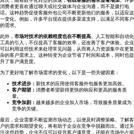
其次，随着数字化转型的加速，
在线客服的需求显著增加
。许多
消费者更喜欢通过聊天或社交媒体与企业沟通，而不是拨打电
话。这种趋势促使客服外包公司不断更新他们的服务，以适应这
一变化。例如，许多平台现在提供多渠道支持，以满足不同客户
的需求。
此外，
市场对技术的依赖程度也在不断提高
。人工智能和自动化
工具的引入，不仅提高了客服的效率，还改善了客户体验。企业
可以利用这些技术来处理常见问题，从而将人力资源集中在更复
杂的客户需求上。这种转变为企业节省了时间和成本，同时也提
升了客户满意度。
为了更好地了解市场需求的变化，以下是一些关键因素：
技术进步：
新技术的应用使得客服外包服务更加高效。
客户期望：
消费者希望获得更快的响应和更高的服务质
量。
竞争加剧：
越来越多的企业加入市场，导致服务质量成为
竞争的关键。
最后，企业需要不断监测市场动态，以便及时调整策略。了解客
户的需求和期望变化，将有助于企业在竞争中脱颖而出。通过关
注这些趋势，企业不仅可以提升客户满意度，还能在市场中占据