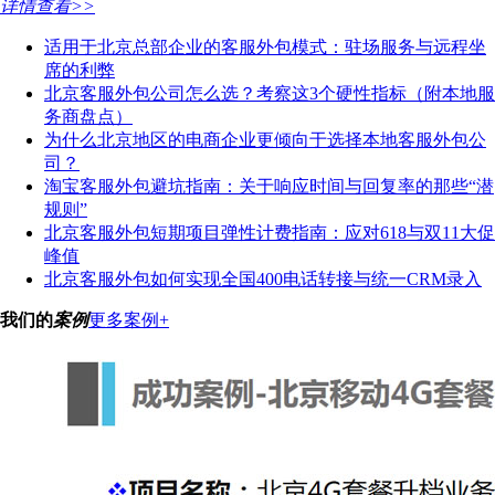
详情查看>>
适用于北京总部企业的客服外包模式：驻场服务与远程坐
席的利弊
北京客服外包公司怎么选？考察这3个硬性指标（附本地服
务商盘点）
为什么北京地区的电商企业更倾向于选择本地客服外包公
司？
淘宝客服外包避坑指南：关于响应时间与回复率的那些“潜
规则”
北京客服外包短期项目弹性计费指南：应对618与双11大促
峰值
北京客服外包如何实现全国400电话转接与统一CRM录入
我们的
案例
更多案例+