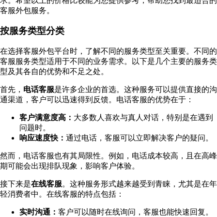
求。希望以上的价格比较能为您提供参考，帮助您找到最适合的
客服外包服务。
按服务类型分类
在选择客服外包平台时，了解不同的服务类型至关重要。不同的
客服服务类型适用于不同的业务需求。以下是几个主要的服务类
型及其各自的优势和不足之处。
首先，
电话客服
是许多企业的首选。这种服务可以提供直接的沟
通渠道，客户可以迅速得到反馈。电话客服的优势在于：
客户满意度高：
大多数人喜欢与真人对话，特别是在遇到
问题时。
响应速度快：
通过电话，客服可以立即解决客户的疑问。
然而，电话客服也有其局限性。例如，电话成本较高，且在高峰
期可能会出现排队现象，影响客户体验。
接下来是
在线客服
。这种服务形式越来越受到青睐，尤其是在年
轻消费者中。在线客服的特点包括：
实时沟通：
客户可以随时在线询问，客服也能快速回复。