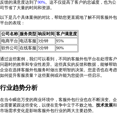
反馈的满意度达到了
90%
。这不仅提高了客户的忠诚度，也为公
司节省了大量的时间和资源。
以下是几个具体案例的对比，帮助您更直观地了解不同客服外包
平台的表现：
公司名称
服务类型
响应时间
客户满意度
电商平台
电话客服
3分钟
95%
软件公司
在线客服
5分钟
90%
通过这些案例，我们可以看到，不同的客服外包平台在处理客户
问题时的效率和专业性差异。这些真实的反馈和数据，能够帮助
企业在选择客服外包服务时做出更明智的决策。您是否也在考虑
如何提升客服质量？这些案例或许能为您提供一些启示。
行业趋势分析
在当今瞬息万变的商业环境中，客服外包行业也在不断演变。企
业需要紧跟这些变化，以便在竞争中立于不败之地。
技术发展
和
市场需求变化是影响客服外包行业的两大主要趋势。