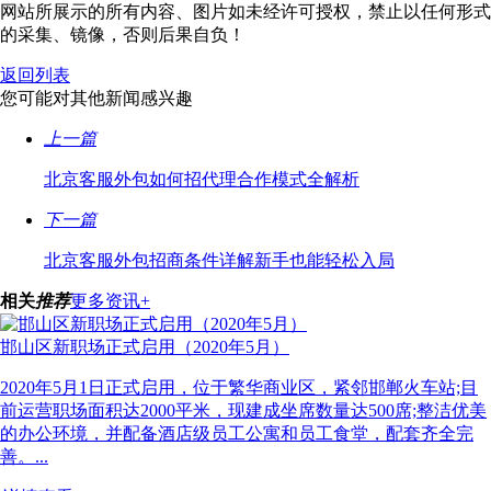
网站所展示的所有内容、图片如未经许可授权，禁止以任何形式
的采集、镜像，否则后果自负！
返回列表
您可能对其他新闻感兴趣
上一篇
北京客服外包如何招代理合作模式全解析
下一篇
北京客服外包招商条件详解新手也能轻松入局
相关
推荐
更多资讯+
邯山区新职场正式启用（2020年5月）
2020年5月1日正式启用，位于繁华商业区，紧邻邯郸火车站;目
前运营职场面积达2000平米，现建成坐席数量达500席;整洁优美
的办公环境，并配备酒店级员工公寓和员工食堂，配套齐全完
善。...