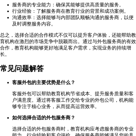
服务商的专业能力：确保其能够提供高质量的服务。
行业经验：了解服务商在教育行业的背景和成功案例。
沟通效率：选择能够与内部团队顺畅沟通的服务商，以便
及时调整服务内容。
总之，选择合适的合作模式不仅可以提升客户体验，还能帮助教
育机构在激烈的市场竞争中脱颖而出。通过与外包服务商的有效
合作，教育机构能够更好地满足客户需求，实现业务的持续增
长。
常见问题解答
客服外包的主要优势是什么？
客服外包可以帮助教育机构节省成本、提升服务质量和客
户满意度。通过将客服工作交给专业的外包公司，机构能
够专注于核心业务，从而提高运营效率。
如何选择合适的外包服务商？
选择合适的外包服务商时，教育机构应考虑服务商的专业
能力、行业经验和客户评价。确保服务商能够满足您的具