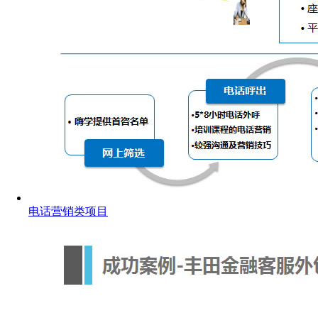
电话营销类项目