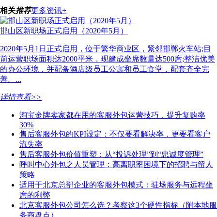
相关
推荐
更多资讯+
邯山区新职场正式启用（2020年5月）
2020年5月1日正式启用，位于繁华商业区，紧邻邯郸火车站;目
前运营职场面积达2000平米，现建成坐席数量达500席;整洁优美
的办公环境，并配备酒店级员工公寓和员工食堂，配套齐全完
善。...
详情查看>>
淘宝金牌卖家都在用的客服外包运营技巧，提升复购率
30%
售后客服外包的KPI设定：不仅要看解决率，更要看客户
流失率
售后客服外包价值重塑：从“投诉处理”到“忠诚度管理”
呼叫中心外包之人员管理：高离职率困境下的招聘与留人
策略
适用于北京总部企业的客服外包模式：驻场服务与远程坐
席的利弊
北京客服外包公司怎么选？考察这3个硬性指标（附本地服
务商盘点）