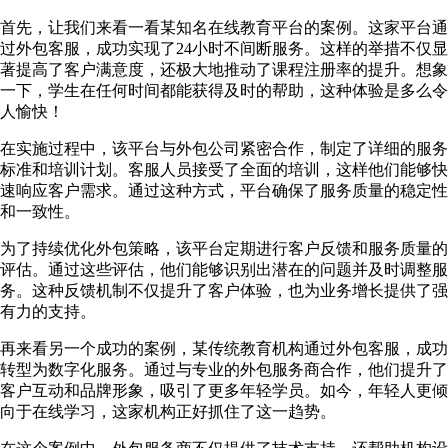
首先，让我们来看一看某知名在线教育平台的案例。这家平台通
过外包客服，成功实现了24小时不间断服务。这样的举措不仅显
著提高了客户满意度，还极大地推动了课程注册率的提升。想象
一下，学生在任何时间都能获得及时的帮助，这种体验是多么令
人愉快！
在实施过程中，该平台与外包公司紧密合作，制定了详细的服务
标准和培训计划。客服人员接受了全面的培训，这样他们能够快
速响应客户需求。通过这种方式，平台确保了服务质量的稳定性
和一致性。
为了持续优化外包策略，该平台定期进行客户反馈和服务质量的
评估。通过这些评估，他们能够识别出潜在的问题并及时调整服
务。这种反馈机制不仅提升了客户体验，也为业务增长提供了强
有力的支持。
再来看另一个成功的案例，某传统教育机构通过外包客服，成功
转型为数字化服务。通过与专业的外包服务商合作，他们提升了
客户互动和品牌形象，吸引了更多年轻学员。如今，年轻人更倾
向于在线学习，这家机构正好抓住了这一趋势。