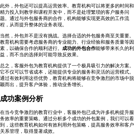
此外，外包还可以提高运营效率。教育机构可以将更多的时间和
精力投入到教学和课程开发中，而不是处理繁琐的客户服务问
题。通过与外包服务商的合作，机构能够实现更高效的工作流
程，从而提升整体的业务表现。
当然，外包并不是没有挑战。选择合适的外包服务商至关重要。
教育机构需要考虑服务商的专业能力、行业经验和服务质量等因
素，以确保合作的顺利进行。
成功的外包合作
能够带来长久的利
益，而不当的选择则可能导致反效果。
总之，客服外包为教育机构提供了一个极具吸引力的解决方案。
它不仅可以节省成本，还能提供专业的服务和灵活的运营模式。
通过有效利用这些优势，教育机构将能够在竞争激烈的市场中脱
颖而出，提升客户体验，推动业务增长。
成功案例分析
在当今竞争激烈的教育行业中，客服外包已成为许多机构提升服
务效率的重要策略。通过分析多个成功的外包案例，我们可以看
到，这些教育机构如何有效利用外包策略，提高服务效率和客户
关系管理，取得显著成效。