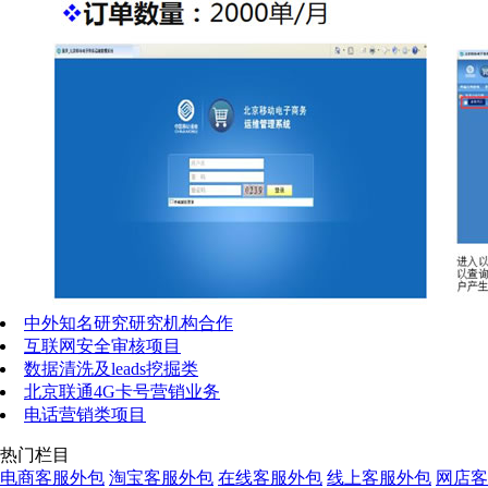
中外知名研究研究机构合作
互联网安全审核项目
数据清洗及leads挖掘类
北京联通4G卡号营销业务
电话营销类项目
热门栏目
电商客服外包
淘宝客服外包
在线客服外包
线上客服外包
网店客