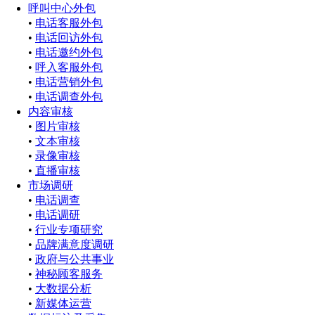
呼叫中心外包
•
电话客服外包
•
电话回访外包
•
电话邀约外包
•
呼入客服外包
•
电话营销外包
•
电话调查外包
内容审核
•
图片审核
•
文本审核
•
录像审核
•
直播审核
市场调研
•
电话调查
•
电话调研
•
行业专项研究
•
品牌满意度调研
•
政府与公共事业
•
神秘顾客服务
•
大数据分析
•
新媒体运营