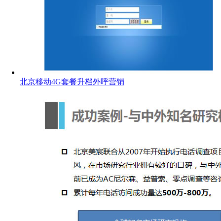
北京移动4G套餐升档外呼营销