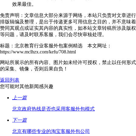
效果最佳。
免责声明：文章信息大部分来源于网络，本站只负责对文章进行
排版辑编及整理，是出于传递更多可用信息之目的，并不意味着
赞同其观点或证实其内容的真实性，如本站文章转稿所涉及版权
等问题，请及时联系客服，我们会尽快审核处理。
标题：北京教育行业客服外包案例精选 本文网址：
https://www.mclhzx.com/kefu/708.html
网站所展示的所有内容、图片如未经许可授权，禁止以任何形式
的采集、镜像，否则后果自负！
返回列表
您可能对其他新闻感兴趣
上一篇
北京政府热线是否也采用客服外包模式
下一篇
北京有哪些专业的淘宝客服外包公司