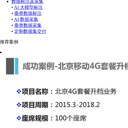
数据标注及采集
•
AI 大模型标注
•
垂类数据标注
•
AI 数据采集
•
垂类数据采集
•
定制数据集交付
推荐案例