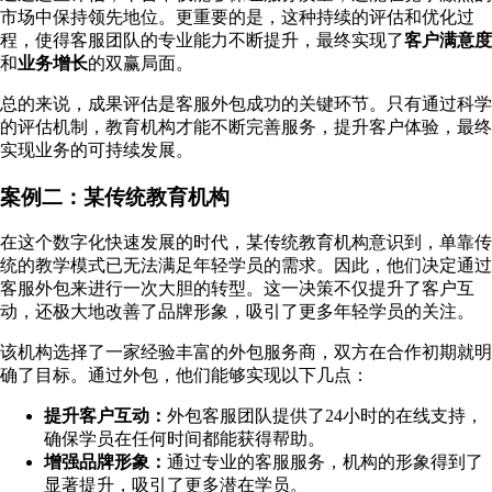
市场中保持领先地位。更重要的是，这种持续的评估和优化过
程，使得客服团队的专业能力不断提升，最终实现了
客户满意度
和
业务增长
的双赢局面。
总的来说，成果评估是客服外包成功的关键环节。只有通过科学
的评估机制，教育机构才能不断完善服务，提升客户体验，最终
实现业务的可持续发展。
案例二：某传统教育机构
在这个数字化快速发展的时代，某传统教育机构意识到，单靠传
统的教学模式已无法满足年轻学员的需求。因此，他们决定通过
客服外包来进行一次大胆的转型。这一决策不仅提升了客户互
动，还极大地改善了品牌形象，吸引了更多年轻学员的关注。
该机构选择了一家经验丰富的外包服务商，双方在合作初期就明
确了目标。通过外包，他们能够实现以下几点：
提升客户互动：
外包客服团队提供了24小时的在线支持，
确保学员在任何时间都能获得帮助。
增强品牌形象：
通过专业的客服服务，机构的形象得到了
显著提升，吸引了更多潜在学员。