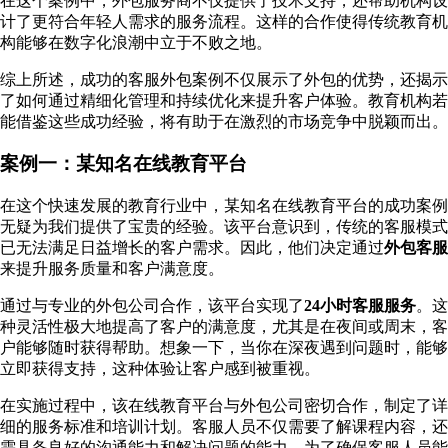
在这个案例中，外包服务商不仅提供了技术支持，还帮助机构设
计了更符合年轻人需求的服务流程。这样的合作使得传统教育机
构能够在数字化浪潮中立于不败之地。
综上所述，成功的客服外包案例不仅展示了外包的优势，还揭示
了如何通过精细化管理和持续优化来提升客户体验。教育机构若
能借鉴这些成功经验，将有助于在激烈的市场竞争中脱颖而出。
案例一：某知名在线教育平台
在这个快速发展的教育行业中，某知名在线教育平台的成功案例
无疑为我们提供了宝贵的经验。该平台意识到，传统的客服模式
已无法满足日益增长的客户需求。因此，他们决定通过
外包客服
来提升服务质量和客户满意度。
通过与专业的外包公司合作，该平台实现了
24小时客服服务
。这
种灵活性极大地提高了客户的满意度，尤其是在夜间或周末，客
户能够随时获得帮助。想象一下，当你在深夜遇到问题时，能够
立即获得支持，这种体验让客户感到被重视。
在实施过程中，该在线教育平台与外包公司密切合作，制定了详
细的服务标准和培训计划。客服人员不仅需要了解课程内容，还
需具备良好的沟通能力和解决问题的能力。为了确保客服人员能