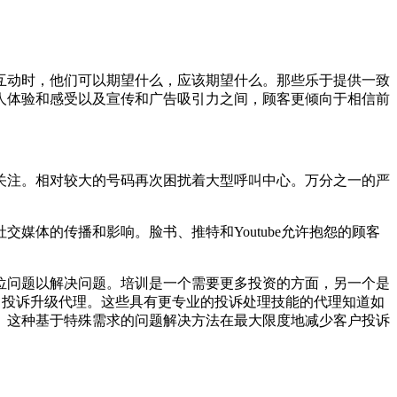
动时，他们可以期望什么，应该期望什么。那些乐于提供一致
人体验和感受以及宣传和广告吸引力之间，顾客更倾向于相信前
注。相对较大的号码再次困扰着大型呼叫中心。万分之一的严
体的传播和影响。脸书、推特和Youtube允许抱怨的顾客
问题以解决问题。培训是一个需要更多投资的方面，另一个是
了投诉升级代理。这些具有更专业的投诉处理技能的代理知道如
。这种基于特殊需求的问题解决方法在最大限度地减少客户投诉