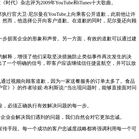
志评为2009年YouTube和iTunes十大歌曲。
席执行官大卫·尼尔曼在YouTube上向乘客公开道歉，此前他让许
。然而，他选择公开向客户道歉。在道歉的同时，尼尔曼还向顾
步损害企业的形象和声誉。另一方面，有效的道歉可以通过建
解释，增强了他们采取坚决措施防止类似事件再次发生的决
出了一个明确的信号，即客户应该继续信任捷蓝航空，并可以放
on)也通过视频向顾客道歉，因为一家送餐服务的订单太多了。食品
官》》的作者珍妮·布利斯说:“当出现问题时，能够直接面对问
，必须正确执行有效解决问题的每一步。
个企业会解决我们遇到的问题，我们自然会对它更加忠诚。
传手段。每一个成功的客户忠诚度战略都将强调利用每一个可