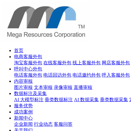
首页
电商客服外包
淘宝客服外包
在线客服外包
线上客服外包
网店客服外包
呼叫中心外包
电话客服外包
电话回访外包
电话邀约外包
呼入客服外包
内容审核
图片审核
文本审核
录像审核
直播审核
数据标注及采集
AI 大模型标注
垂类数据标注
AI 数据采集
垂类数据采集
服务优势
成功案例
新闻中心
企业新闻
行业动态
客服问答
关于我们