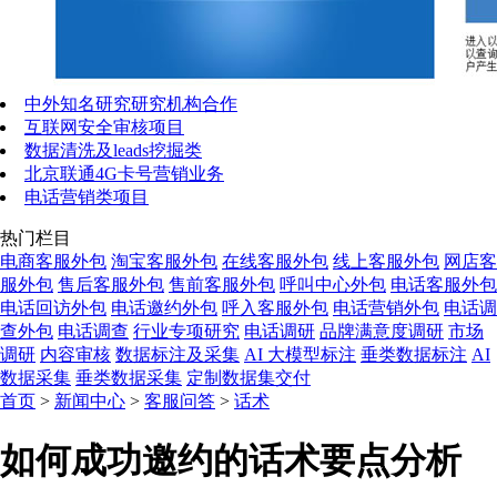
中外知名研究研究机构合作
互联网安全审核项目
数据清洗及leads挖掘类
北京联通4G卡号营销业务
电话营销类项目
热门栏目
电商客服外包
淘宝客服外包
在线客服外包
线上客服外包
网店客
服外包
售后客服外包
售前客服外包
呼叫中心外包
电话客服外包
电话回访外包
电话邀约外包
呼入客服外包
电话营销外包
电话调
查外包
电话调查
行业专项研究
电话调研
品牌满意度调研
市场
调研
内容审核
数据标注及采集
AI 大模型标注
垂类数据标注
AI
数据采集
垂类数据采集
定制数据集交付
首页
>
新闻中心
>
客服问答
>
话术
如何成功邀约的话术要点分析