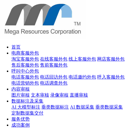
首页
电商客服外包
淘宝客服外包
在线客服外包
线上客服外包
网店客服外包
售后客服外包
售前客服外包
呼叫中心外包
电话客服外包
电话回访外包
电话邀约外包
呼入客服外包
电话营销外包
电话调查外包
内容审核
图片审核
文本审核
录像审核
直播审核
数据标注及采集
AI 大模型标注
垂类数据标注
AI 数据采集
垂类数据采集
定制数据集交付
服务优势
成功案例