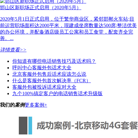
邯山区新职场正式启用（2020年5月）
2020年5月1日正式启用，位于繁华商业区，紧邻邯郸火车站;目
前运营职场面积达2000平米，现建成坐席数量达500席;整洁优美
的办公环境，并配备酒店级员工公寓和员工食堂，配套齐全完
善。...
详情查看>>
你知道有哪些电话销售技巧及话术吗？
呼叫中心客服外包话术大全
北京客服外包售后话术应该怎么说
什么是客服外包首次解决率（FCR）
客服外包被投诉话术应对大全
九个100%搞定客户的电话销售话术升级版
我们的
案例
更多案例+