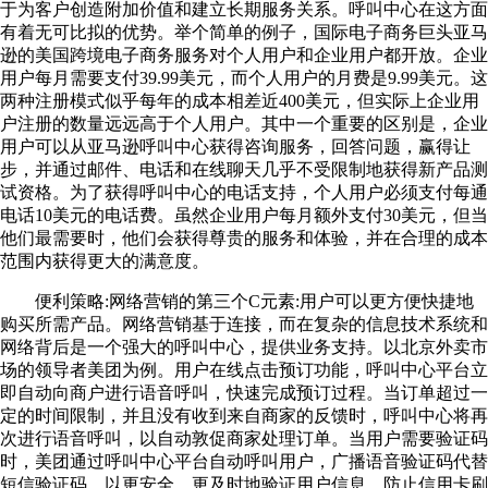
于为客户创造附加价值和建立长期服务关系。呼叫中心在这方面
有着无可比拟的优势。举个简单的例子，国际电子商务巨头亚马
逊的美国跨境电子商务服务对个人用户和企业用户都开放。企业
用户每月需要支付39.99美元，而个人用户的月费是9.99美元。这
两种注册模式似乎每年的成本相差近400美元，但实际上企业用
户注册的数量远远高于个人用户。其中一个重要的区别是，企业
用户可以从亚马逊呼叫中心获得咨询服务，回答问题，赢得让
步，并通过邮件、电话和在线聊天几乎不受限制地获得新产品测
试资格。为了获得呼叫中心的电话支持，个人用户必须支付每通
电话10美元的电话费。虽然企业用户每月额外支付30美元，但当
他们最需要时，他们会获得尊贵的服务和体验，并在合理的成本
范围内获得更大的满意度。
便利策略:网络营销的第三个C元素:用户可以更方便快捷地
购买所需产品。网络营销基于连接，而在复杂的信息技术系统和
网络背后是一个强大的呼叫中心，提供业务支持。以北京外卖市
场的领导者美团为例。用户在线点击预订功能，呼叫中心平台立
即自动向商户进行语音呼叫，快速完成预订过程。当订单超过一
定的时间限制，并且没有收到来自商家的反馈时，呼叫中心将再
次进行语音呼叫，以自动敦促商家处理订单。当用户需要验证码
时，美团通过呼叫中心平台自动呼叫用户，广播语音验证码代替
短信验证码，以更安全、更及时地验证用户信息，防止信用卡刷