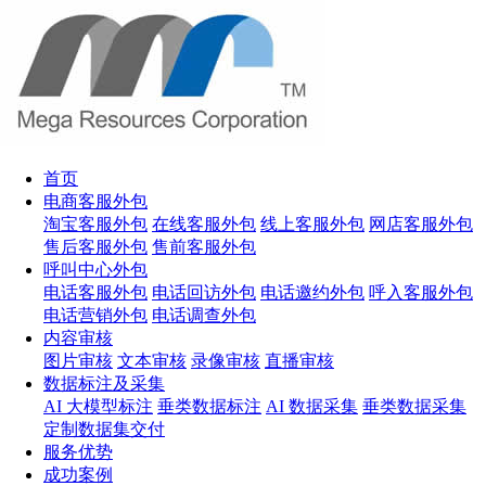
首页
电商客服外包
淘宝客服外包
在线客服外包
线上客服外包
网店客服外包
售后客服外包
售前客服外包
呼叫中心外包
电话客服外包
电话回访外包
电话邀约外包
呼入客服外包
电话营销外包
电话调查外包
内容审核
图片审核
文本审核
录像审核
直播审核
数据标注及采集
AI 大模型标注
垂类数据标注
AI 数据采集
垂类数据采集
定制数据集交付
服务优势
成功案例