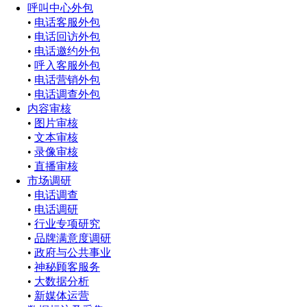
呼叫中心外包
•
电话客服外包
•
电话回访外包
•
电话邀约外包
•
呼入客服外包
•
电话营销外包
•
电话调查外包
内容审核
•
图片审核
•
文本审核
•
录像审核
•
直播审核
市场调研
•
电话调查
•
电话调研
•
行业专项研究
•
品牌满意度调研
•
政府与公共事业
•
神秘顾客服务
•
大数据分析
•
新媒体运营