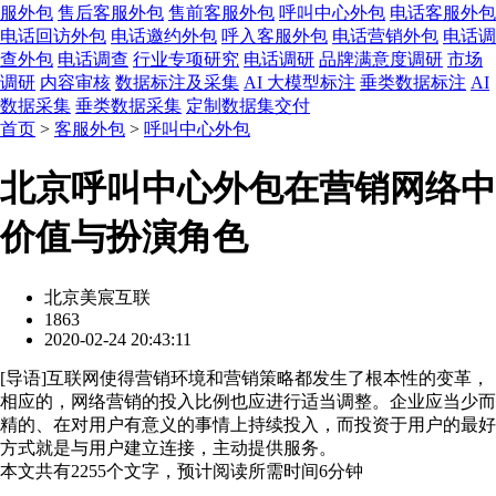
服外包
售后客服外包
售前客服外包
呼叫中心外包
电话客服外包
电话回访外包
电话邀约外包
呼入客服外包
电话营销外包
电话调
查外包
电话调查
行业专项研究
电话调研
品牌满意度调研
市场
调研
内容审核
数据标注及采集
AI 大模型标注
垂类数据标注
AI
数据采集
垂类数据采集
定制数据集交付
首页
>
客服外包
>
呼叫中心外包
北京呼叫中心外包在营销网络中
价值与扮演角色
北京美宸互联
1863
2020-02-24 20:43:11
[
导语
]互联网使得营销环境和营销策略都发生了根本性的变革，
相应的，网络营销的投入比例也应进行适当调整。企业应当少而
精的、在对用户有意义的事情上持续投入，而投资于用户的最好
方式就是与用户建立连接，主动提供服务。
本文共有
2255
个文字，预计阅读所需时间
6
分钟