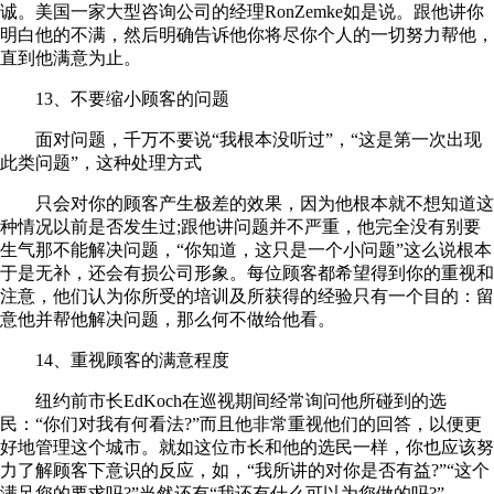
诚。美国一家大型咨询公司的经理RonZemke如是说。跟他讲你
明白他的不满，然后明确告诉他你将尽你个人的一切努力帮他，
直到他满意为止。
13、不要缩小顾客的问题
面对问题，千万不要说“我根本没听过”，“这是第一次出现
此类问题”，这种处理方式
只会对你的顾客产生极差的效果，因为他根本就不想知道这
种情况以前是否发生过;跟他讲问题并不严重，他完全没有别要
生气那不能解决问题，“你知道，这只是一个小问题”这么说根本
于是无补，还会有损公司形象。每位顾客都希望得到你的重视和
注意，他们认为你所受的培训及所获得的经验只有一个目的：留
意他并帮他解决问题，那么何不做给他看。
14、重视顾客的满意程度
纽约前市长EdKoch在巡视期间经常询问他所碰到的选
民：“你们对我有何看法?”而且他非常重视他们的回答，以便更
好地管理这个城市。就如这位市长和他的选民一样，你也应该努
力了解顾客下意识的反应，如，“我所讲的对你是否有益?”“这个
满足您的要求吗?”当然还有“我还有什么可以为您做的吗?”