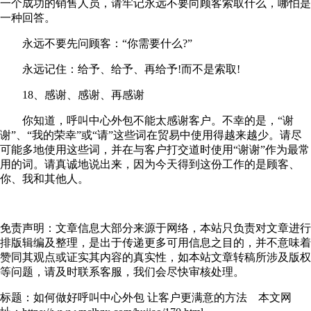
一个成功的销售人员，请牢记永远不要向顾客索取什么，哪怕是
一种回答。
永远不要先问顾客：“你需要什么?”
永远记住：给予、给予、再给予!而不是索取!
18、感谢、感谢、再感谢
你知道，呼叫中心外包不能太感谢客户。不幸的是，“谢
谢”、“我的荣幸”或“请”这些词在贸易中使用得越来越少。请尽
可能多地使用这些词，并在与客户打交道时使用“谢谢”作为最常
用的词。请真诚地说出来，因为今天得到这份工作的是顾客、
你、我和其他人。
免责声明：文章信息大部分来源于网络，本站只负责对文章进行
排版辑编及整理，是出于传递更多可用信息之目的，并不意味着
赞同其观点或证实其内容的真实性，如本站文章转稿所涉及版权
等问题，请及时联系客服，我们会尽快审核处理。
标题：如何做好呼叫中心外包 让客户更满意的方法 本文网