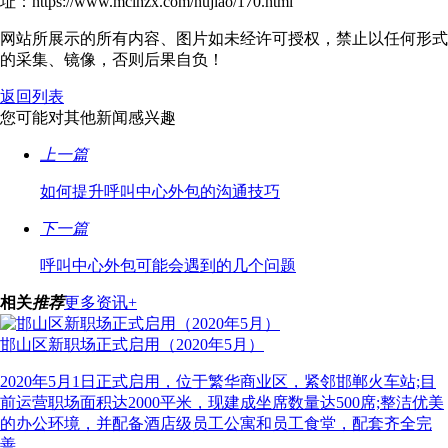
址：https://www.mclhzx.com/hujiao/170.html
网站所展示的所有内容、图片如未经许可授权，禁止以任何形式
的采集、镜像，否则后果自负！
返回列表
您可能对其他新闻感兴趣
上一篇
如何提升呼叫中心外包的沟通技巧
下一篇
呼叫中心外包可能会遇到的几个问题
相关
推荐
更多资讯+
邯山区新职场正式启用（2020年5月）
2020年5月1日正式启用，位于繁华商业区，紧邻邯郸火车站;目
前运营职场面积达2000平米，现建成坐席数量达500席;整洁优美
的办公环境，并配备酒店级员工公寓和员工食堂，配套齐全完
善。...