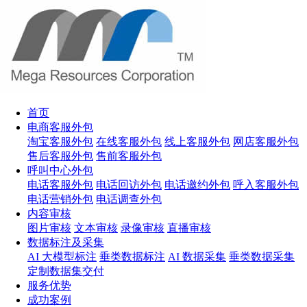
首页
电商客服外包
淘宝客服外包
在线客服外包
线上客服外包
网店客服外包
售后客服外包
售前客服外包
呼叫中心外包
电话客服外包
电话回访外包
电话邀约外包
呼入客服外包
电话营销外包
电话调查外包
内容审核
图片审核
文本审核
录像审核
直播审核
数据标注及采集
AI 大模型标注
垂类数据标注
AI 数据采集
垂类数据采集
定制数据集交付
服务优势
成功案例