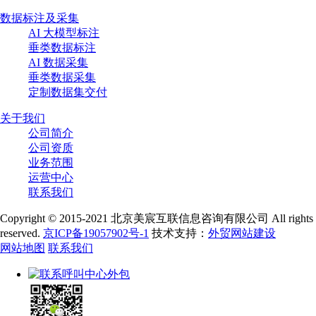
数据标注及采集
AI 大模型标注
垂类数据标注
AI 数据采集
垂类数据采集
定制数据集交付
关于我们
公司简介
公司资质
业务范围
运营中心
联系我们
Copyright © 2015-2021 北京美宸互联信息咨询有限公司 All rights
reserved.
京ICP备19057902号-1
技术支持：
外贸网站建设
网站地图
联系我们