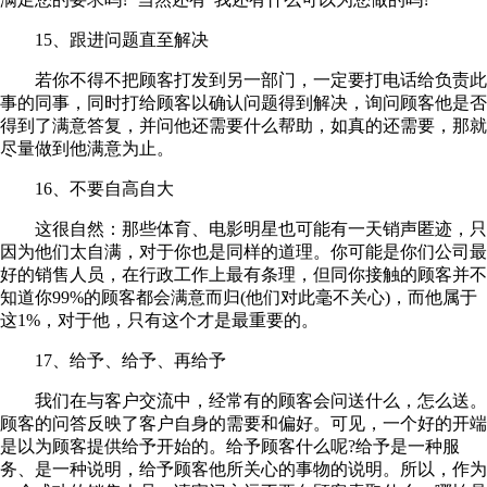
15、跟进问题直至解决
若你不得不把顾客打发到另一部门，一定要打电话给负责此
事的同事，同时打给顾客以确认问题得到解决，询问顾客他是否
得到了满意答复，并问他还需要什么帮助，如真的还需要，那就
尽量做到他满意为止。
16、不要自高自大
这很自然：那些体育、电影明星也可能有一天销声匿迹，只
因为他们太自满，对于你也是同样的道理。你可能是你们公司最
好的销售人员，在行政工作上最有条理，但同你接触的顾客并不
知道你99%的顾客都会满意而归(他们对此毫不关心)，而他属于
这1%，对于他，只有这个才是最重要的。
17、给予、给予、再给予
我们在与客户交流中，经常有的顾客会问送什么，怎么送。
顾客的问答反映了客户自身的需要和偏好。可见，一个好的开端
是以为顾客提供给予开始的。给予顾客什么呢?给予是一种服
务、是一种说明，给予顾客他所关心的事物的说明。所以，作为