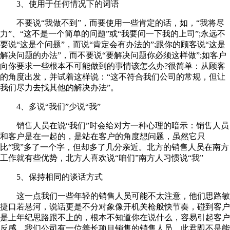
3、使用于任何情况下的词语
不要说“我做不到”，而要使用一些肯定的话，如，“我将尽
力”、“这不是一个简单的问题”或“我要问一下我的上司”;永远不
要说“这是个问题”，而说“肯定会有办法的”;跟你的顾客说“这是
解决问题的办法”，而不要说“要解决问题你必须这样做”;如客户
向你要求一些根本不可能做到的事情该怎么办?很简单：从顾客
的角度出发，并试着这样说：“这不符合我们公司的常规，但让
我们尽力去找其他的解决办法”。
4、多说“我们”少说“我”
销售人员在说“我们”时会给对方一种心理的暗示：销售人员
和客户是在一起的，是站在客户的角度想问题，虽然它只
比“我”多了一个字，但却多了几分亲近。北方的销售人员在南方
工作就有些优势，北方人喜欢说“咱们”南方人习惯说“我”
5、保持相同的谈话方式
这一点我们一些年轻的销售人员可能不太注意，他们思路敏
捷口若悬河，说话更是不分对象像开机关枪般快节奏，碰到客户
是上年纪思路跟不上的，根本不知道你在说什么，容易引起客户
反感。我们公司有一位善长项目销售的销售人员，此君即不是能