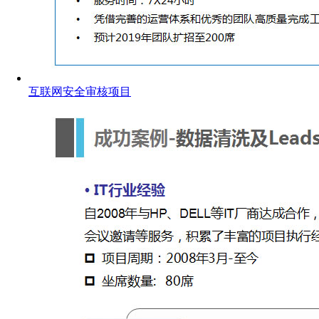
互联网安全审核项目