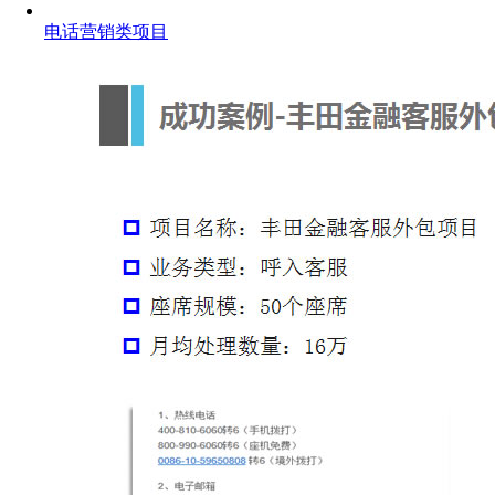
电话营销类项目