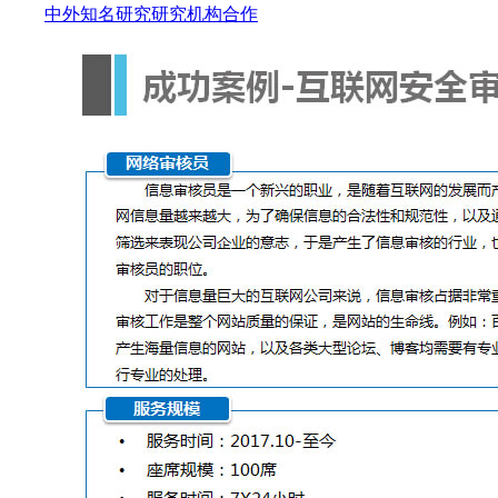
中外知名研究研究机构合作