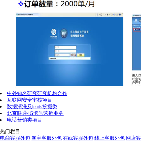
中外知名研究研究机构合作
互联网安全审核项目
数据清洗及leads挖掘类
北京联通4G卡号营销业务
电话营销类项目
热门栏目
电商客服外包
淘宝客服外包
在线客服外包
线上客服外包
网店客