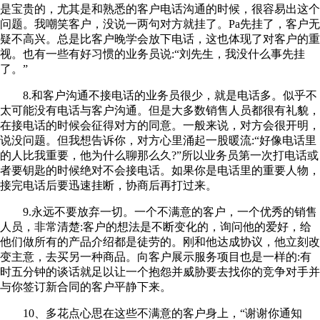
是宝贵的，尤其是和熟悉的客户电话沟通的时候，很容易出这个
问题。我嘲笑客户，没说一两句对方就挂了。Pa先挂了，客户无
疑不高兴。总是比客户晚学会放下电话，这也体现了对客户的重
视。也有一些有好习惯的业务员说:“刘先生，我没什么事先挂
了。”
8.和客户沟通不接电话的业务员很少，就是电话多。似乎不
太可能没有电话与客户沟通。但是大多数销售人员都很有礼貌，
在接电话的时候会征得对方的同意。一般来说，对方会很开明，
说没问题。但我想告诉你，对方心里涌起一股暖流:“好像电话里
的人比我重要，他为什么聊那么久?”所以业务员第一次打电话或
者要钥匙的时候绝对不会接电话。如果你是电话里的重要人物，
接完电话后要迅速挂断，协商后再打过来。
9.永远不要放弃一切。一个不满意的客户，一个优秀的销售
人员，非常清楚:客户的想法是不断变化的，询问他的爱好，给
他们做所有的产品介绍都是徒劳的。刚和他达成协议，他立刻改
变主意，去买另一种商品。向客户展示服务项目也是一样的:有
时五分钟的谈话就足以让一个抱怨并威胁要去找你的竞争对手并
与你签订新合同的客户平静下来。
10、多花点心思在这些不满意的客户身上，“谢谢你通知