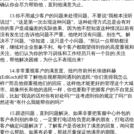
确认你会尽力帮助他，直到他满意为止。
13.你不用减少客户的问题来处理问题。不要说“我根本没听
说过”，“这是第一次出现这种问题”。这种处理方式总是会有对
你的客户造成偏差的实际效果。因为他不想知道这种情况以前有
没有发生过;告诉他问题不严重。他绝对没有问题。别生气。解
决不了问题。“你知道，这只是个小问题。”所以一点帮助都没
有，继续对企业形象不利。每个客户都期望得到你的高度重视和
关注。他们认为你的学习训练和工作经历只有一个目的:关注
他，帮他解决困难，为什么不表现出来?
14.非常重视客户的满意度。纽约市前州长埃德科赫
(EdKoch)经常了解他在视察期间遇到的选民:“你们觉得我怎么
样?”而且他很重视他们的回应，这样他才能更好的管理这个大城
市。就像州长和他的选民一样，你也要勤于把握客户的不自觉反
应，比如“我说的话对你有好处吗?”“这考虑到你的规定了吗?”自
然还有“有什么我能帮你的吗?”
15.跟进问题，直到问题解决。如果非要把客服中心外包的
客户杀到别的单位，一定要打电话给负责此事的朋友，打电话给
客户确定问题解决了，了解客户是否收到了满意的回复，询问需
要什么帮助。如果有必要，那就尽量保证他满意的期限。