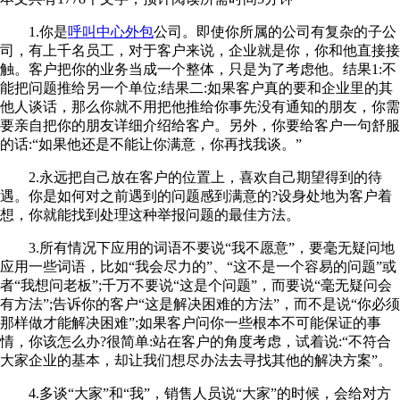
1.你是
呼叫中心外包
公司。即使你所属的公司有复杂的子公
司，有上千名员工，对于客户来说，企业就是你，你和他直接接
触。客户把你的业务当成一个整体，只是为了考虑他。结果1:不
能把问题推给另一个单位;结果二:如果客户真的要和企业里的其
他人谈话，那么你就不用把他推给你事先没有通知的朋友，你需
要亲自把你的朋友详细介绍给客户。另外，你要给客户一句舒服
的话:“如果他还是不能让你满意，你再找我谈。”
2.永远把自己放在客户的位置上，喜欢自己期望得到的待
遇。你是如何对之前遇到的问题感到满意的?设身处地为客户着
想，你就能找到处理这种举报问题的最佳方法。
3.所有情况下应用的词语不要说“我不愿意”，要毫无疑问地
应用一些词语，比如“我会尽力的”、“这不是一个容易的问题”或
者“我想问老板”;千万不要说“这是个问题”，而要说“毫无疑问会
有方法”;告诉你的客户“这是解决困难的方法”，而不是说“你必须
那样做才能解决困难”;如果客户问你一些根本不可能保证的事
情，你该怎么办?很简单:站在客户的角度考虑，试着说:“不符合
大家企业的基本，却让我们想尽办法去寻找其他的解决方案”。
4.多谈“大家”和“我”，销售人员说“大家”的时候，会给对方