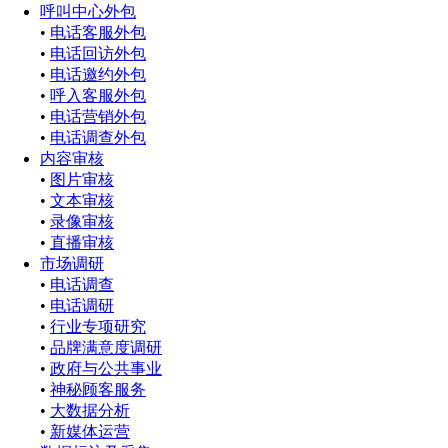
呼叫中心外包
•
电话客服外包
•
电话回访外包
•
电话邀约外包
•
呼入客服外包
•
电话营销外包
•
电话调查外包
内容审核
•
图片审核
•
文本审核
•
录像审核
•
直播审核
市场调研
•
电话调查
•
电话调研
•
行业专项研究
•
品牌满意度调研
•
政府与公共事业
•
神秘顾客服务
•
大数据分析
•
新媒体运营