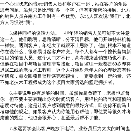
一个心理状态的暗示:销售人员和客户在一起，站在客户的角度
思考问题。虽然只是比“我”多一个字，但有更亲密的接触。北方
的销售人员在南方工作时有一些优势。东北人喜欢说“我们”，北
方人习惯说“我”。
5.保持同样的谈话方法。一些年轻的销售人员可能不太注意
这一点。他们聪明，思路清晰，分不清目标。他们开加特林机枪
一样快。遇到客户，年纪大了就跟不上思路了。他们根本不知道
你在说什么，很容易引起客户冲突。每个人都有一个擅长营销新
项目的销售人员。这个人口才不行，高考结束营销技巧也不多。
但他在项目中与项目监理非常接近，项目监理一般都是60岁即将
退居二线的老技术工程师。这个人好像对老年人的心理状态有科
学研究，每次跟项目监理谈完都很慢，一定要拿到一定的量。还
不如老技术工程师成为这个项目大家货选的坚定拥护者。
6.主要说明你有足够的时间。虽然你超负荷了，老板也监督
你，但不要主要表现出你没时间陪客户。用轻松的语气和谨慎的
态度对待他，这是让客户感到满意的最好方式，即使你不能马上
考虑他的规定。如果客户认为你能用心帮他，即使要等很久才考
虑他的规定，他也会很开心，甚至最后帮不了他。
7.永远要学会比客户晚放下电话。业务员压力太大的时间也