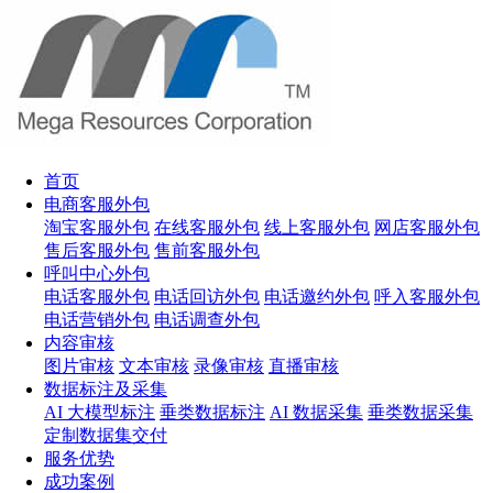
首页
电商客服外包
淘宝客服外包
在线客服外包
线上客服外包
网店客服外包
售后客服外包
售前客服外包
呼叫中心外包
电话客服外包
电话回访外包
电话邀约外包
呼入客服外包
电话营销外包
电话调查外包
内容审核
图片审核
文本审核
录像审核
直播审核
数据标注及采集
AI 大模型标注
垂类数据标注
AI 数据采集
垂类数据采集
定制数据集交付
服务优势
成功案例