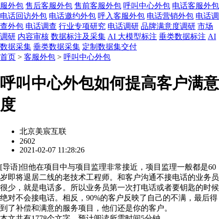
服外包
售后客服外包
售前客服外包
呼叫中心外包
电话客服外包
电话回访外包
电话邀约外包
呼入客服外包
电话营销外包
电话调
查外包
电话调查
行业专项研究
电话调研
品牌满意度调研
市场
调研
内容审核
数据标注及采集
AI 大模型标注
垂类数据标注
AI
数据采集
垂类数据采集
定制数据集交付
首页
>
客服外包
>
呼叫中心外包
呼叫中心外包如何提高客户满意
度
北京美宸互联
2602
2021-02-07 11:28:26
[
导语
]但他在项目中与项目监理非常接近，项目监理一般都是60
岁即将退居二线的老技术工程师。和客户沟通不接电话的业务员
很少，就是电话多。所以业务员第一次打电话或者要钥匙的时候
绝对不会接电话。相反，90%的客户反映了自己的不满，最后得
到了补偿和满意的服务项目，他们还是你的客户。
本文共有
1778
个文字，预计阅读所需时间
5
分钟