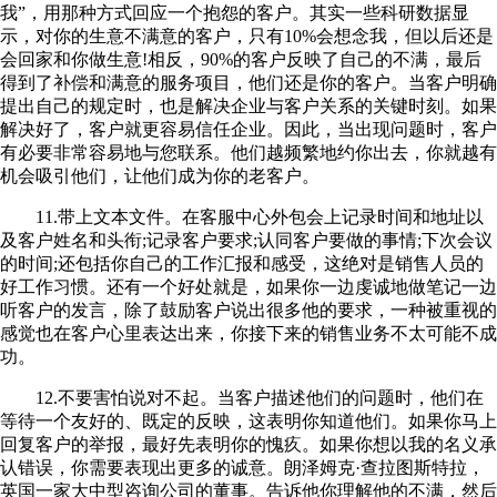
我”，用那种方式回应一个抱怨的客户。其实一些科研数据显
示，对你的生意不满意的客户，只有10%会想念我，但以后还是
会回家和你做生意!相反，90%的客户反映了自己的不满，最后
得到了补偿和满意的服务项目，他们还是你的客户。当客户明确
提出自己的规定时，也是解决企业与客户关系的关键时刻。如果
解决好了，客户就更容易信任企业。因此，当出现问题时，客户
有必要非常容易地与您联系。他们越频繁地约你出去，你就越有
机会吸引他们，让他们成为你的老客户。
11.带上文本文件。在客服中心外包会上记录时间和地址以
及客户姓名和头衔;记录客户要求;认同客户要做的事情;下次会议
的时间;还包括你自己的工作汇报和感受，这绝对是销售人员的
好工作习惯。还有一个好处就是，如果你一边虔诚地做笔记一边
听客户的发言，除了鼓励客户说出很多他的要求，一种被重视的
感觉也在客户心里表达出来，你接下来的销售业务不太可能不成
功。
12.不要害怕说对不起。当客户描述他们的问题时，他们在
等待一个友好的、既定的反映，这表明你知道他们。如果你马上
回复客户的举报，最好先表明你的愧疚。如果你想以我的名义承
认错误，你需要表现出更多的诚意。朗泽姆克·查拉图斯特拉，
英国一家大中型咨询公司的董事。告诉他你理解他的不满，然后