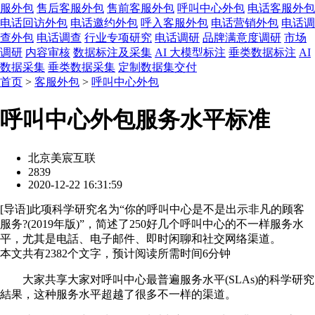
服外包
售后客服外包
售前客服外包
呼叫中心外包
电话客服外包
电话回访外包
电话邀约外包
呼入客服外包
电话营销外包
电话调
查外包
电话调查
行业专项研究
电话调研
品牌满意度调研
市场
调研
内容审核
数据标注及采集
AI 大模型标注
垂类数据标注
AI
数据采集
垂类数据采集
定制数据集交付
首页
>
客服外包
>
呼叫中心外包
呼叫中心外包服务水平标准
北京美宸互联
2839
2020-12-22 16:31:59
[
导语
]此项科学研究名为“你的呼叫中心是不是出示非凡的顾客
服务?(2019年版)”，简述了250好几个呼叫中心的不一样服务水
平，尤其是电話、电子邮件、即时闲聊和社交网络渠道。
本文共有
2382
个文字，预计阅读所需时间
6
分钟
大家共享大家对呼叫中心最普遍服务水平(SLAs)的科学研究
結果，这种服务水平超越了很多不一样的渠道。