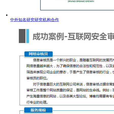
中外知名研究研究机构合作