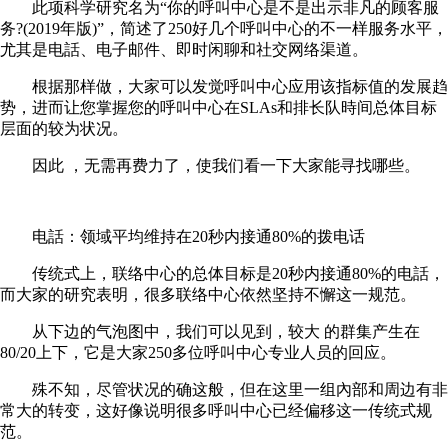
此项科学研究名为“你的呼叫中心是不是出示非凡的顾客服
务?(2019年版)”，简述了250好几个呼叫中心的不一样服务水平，
尤其是电話、电子邮件、即时闲聊和社交网络渠道。
根据那样做，大家可以发觉呼叫中心应用该指标值的发展趋
势，进而让您掌握您的呼叫中心在SLAs和排长队時间总体目标
层面的较为状况。
因此 ，无需再费力了，使我们看一下大家能寻找哪些。
电話：领域平均维持在20秒内接通80%的拨电话
传统式上，联络中心的总体目标是20秒内接通80%的电話，
而大家的研究表明，很多联络中心依然坚持不懈这一规范。
从下边的气泡图中，我们可以见到，较大 的群集产生在
80/20上下，它是大家250多位呼叫中心专业人员的回应。
殊不知，尽管状况的确这般，但在这里一组內部和周边有非
常大的转变，这好像说明很多呼叫中心已经偏移这一传统式规
范。