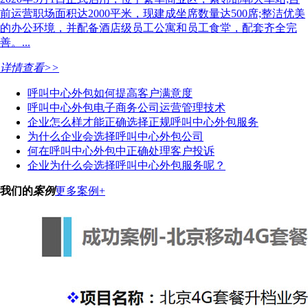
前运营职场面积达2000平米，现建成坐席数量达500席;整洁优美
的办公环境，并配备酒店级员工公寓和员工食堂，配套齐全完
善。...
详情查看>>
呼叫中心外包如何提高客户满意度
呼叫中心外包电子商务公司运营管理技术
企业怎么样才能正确选择正规呼叫中心外包服务
为什么企业会选择呼叫中心外包公司
何在呼叫中心外包中正确处理客户投诉
企业为什么会选择呼叫中心外包服务呢？
我们的
案例
更多案例+