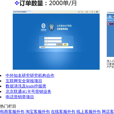
中外知名研究研究机构合作
互联网安全审核项目
数据清洗及leads挖掘类
北京联通4G卡号营销业务
电话营销类项目
热门栏目
电商客服外包
淘宝客服外包
在线客服外包
线上客服外包
网店客