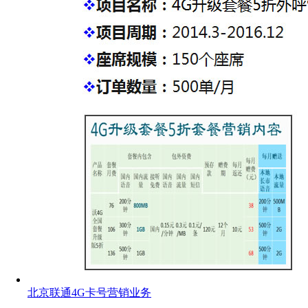
北京联通4G卡号营销业务