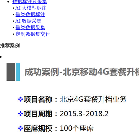
数据标注及采集
•
AI 大模型标注
•
垂类数据标注
•
AI 数据采集
•
垂类数据采集
•
定制数据集交付
推荐案例