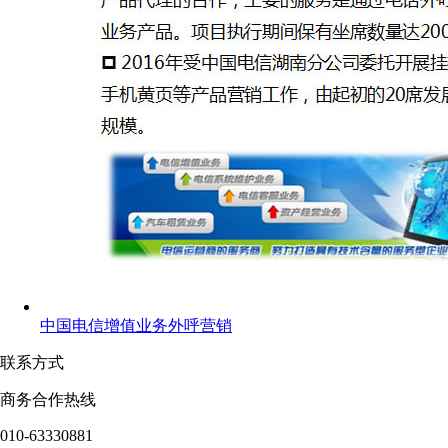
中国电信增值业务外呼营销
联系方式
商务合作热线
010-63330881