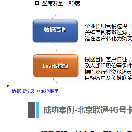
数据清洗及leads挖掘类