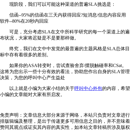
现阶段，我们可以可能这种渠道的普遍SLA挑选是：
信函--95%的信函在三天内获得回应?短消息/信息内容应用
软件--80%在20秒内回应
可是，充分考虑SLA在文中所科学研究的每一个渠道上的遍
布状况，大家将迟疑是不是要那样做。
终究，我们在文中中发觉的最普遍的主题风格是SLA总体目
标中存有着很多的差别。
如果你的ASA转变时，尝试查验舍弃/摆脱触碰率和CSat。
这将为您出示一些十分有效的看法，协助您作出自身的SLA管理
决策，为您的呼叫中心产生益处
以上就是小编为大家小结的关于
呼叫中心外包
的内容，希望
小编的文章能对大家有所启发。
免责声明：文章信息大部分来源于网络，本站只负责对文章进行
排版辑编及整理，是出于传递更多可用信息之目的，并不意味着
赞同其观点或证实其内容的真实性，如本站文章转稿所涉及版权