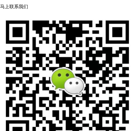
马上联系我们