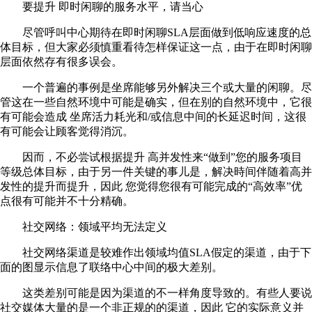
要提升 即时闲聊的服务水平，请当心
尽管呼叫中心期待在即时闲聊SLA层面做到低响应速度的总
体目标，但大家必须慎重看待怎样保证这一点，由于在即时闲聊
层面依然存有很多误会。
一个普遍的事例是坐席能够另外解决三个或大量的闲聊。尽
管这在一些自然环境中可能是确实，但在别的自然环境中，它很
有可能会造成 坐席活力耗光和/或信息中间的长延迟时间，这很
有可能会让顾客觉得消沉。
因而，不必尝试根据提升 高并发性来“做到”您的服务项目
等级总体目标，由于另一件关键的事儿是，解决時间伴随着高并
发性的提升而提升，因此 您觉得您很有可能完成的“高效率”优
点很有可能并不十分精确。
社交网络：领域平均无法定义
社交网络渠道是较难作出领域均值SLA假定的渠道，由于下
面的图显示信息了联络中心中间的极大差别。
这类差别可能是因为渠道的不一样角度导致的。有些人要说
社交媒体大量的是一个非正规的的渠道，因此 它的实际意义并