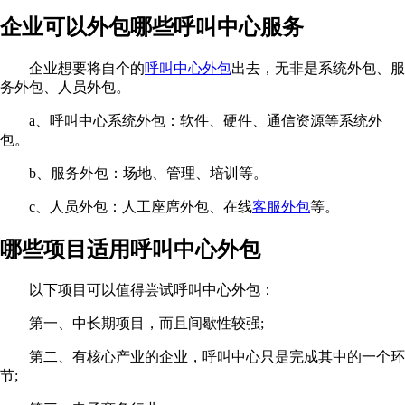
企业可以外包哪些呼叫中心服务
企业想要将自个的
呼叫中心外包
出去，无非是系统外包、服
务外包、人员外包。
a、呼叫中心系统外包：软件、硬件、通信资源等系统外
包。
b、服务外包：场地、管理、培训等。
c、人员外包：人工座席外包、在线
客服外包
等。
哪些项目适用呼叫中心外包
以下项目可以值得尝试呼叫中心外包：
第一、中长期项目，而且间歇性较强;
第二、有核心产业的企业，呼叫中心只是完成其中的一个环
节;