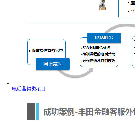
电话营销类项目