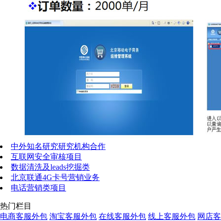
中外知名研究研究机构合作
互联网安全审核项目
数据清洗及leads挖掘类
北京联通4G卡号营销业务
电话营销类项目
热门栏目
电商客服外包
淘宝客服外包
在线客服外包
线上客服外包
网店客