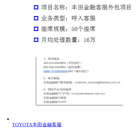
TOYOTA丰田金融客服