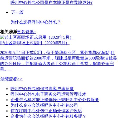
呼叫中心外包公司是在本地还是在异地更好?
下一篇
为什么选择呼叫中心外包？
相关
推荐
更多资讯+
邯山区新职场正式启用（2020年5月）
2020年5月1日正式启用，位于繁华商业区，紧邻邯郸火车站;目
前运营职场面积达2000平米，现建成坐席数量达500席;整洁优美
的办公环境，并配备酒店级员工公寓和员工食堂，配套齐全完
善。...
详情查看>>
呼叫中心外包如何提高客户满意度
呼叫中心外包电子商务公司运营管理技术
企业怎么样才能正确选择正规呼叫中心外包服务
为什么企业会选择呼叫中心外包公司
何在呼叫中心外包中正确处理客户投诉
企业为什么会选择呼叫中心外包服务呢？