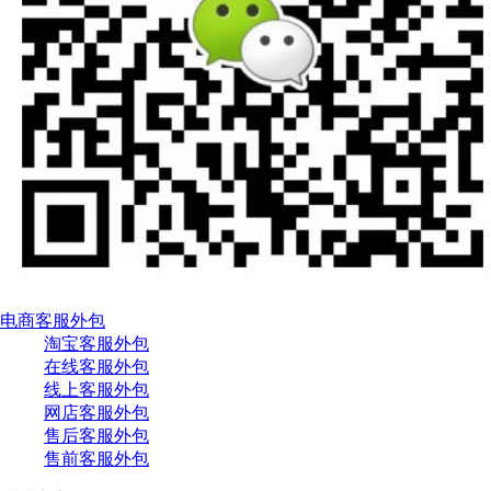
电商客服外包
淘宝客服外包
在线客服外包
线上客服外包
网店客服外包
售后客服外包
售前客服外包