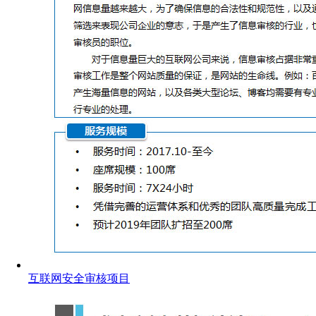
互联网安全审核项目