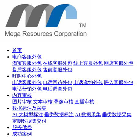
首页
电商客服外包
淘宝客服外包
在线客服外包
线上客服外包
网店客服外包
售后客服外包
售前客服外包
呼叫中心外包
电话客服外包
电话回访外包
电话邀约外包
呼入客服外包
电话营销外包
电话调查外包
内容审核
图片审核
文本审核
录像审核
直播审核
数据标注及采集
AI 大模型标注
垂类数据标注
AI 数据采集
垂类数据采集
定制数据集交付
服务优势
成功案例