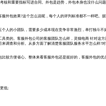
考核和重要指标写进合同。外包是趋势，外包本身也没什么问题
外包效果?这个怎么说呢，每个人的评判标准都不一样吧。据
个人的小团队，需要多少成本现在竞争非常激烈，单打独斗不
类的。客服外包公司的客服团队怎么样，灵猫电商 针对这方
司来调查和分析。从多方面了解清楚客服团队服务水平怎么样?对
比较方便省心。整体来看客服外包还是挺好的，客服外包的优点
更低;