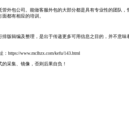
管外包公司。能做客服外包的大部分都是具有专业性的团队，售
方面都有相应的培训。
行排版辑编及整理，是出于传递更多可用信息之目的，并不意味
w.mclhzx.com/kefu/143.html
式的采集、镜像，否则后果自负！