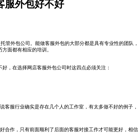
客服外包好不好
服托管外包公司。能做客服外包的大部分都是具有专业性的团队
巧方面都有相应的培训。
不好，在选择网店客服外包公司时这四点必须关注：
说客服行业确实是存在几个人的工作室，有太多做不好的例子，
好合作，只有前面顺利了后面的客服对接工作才可能更好，相信