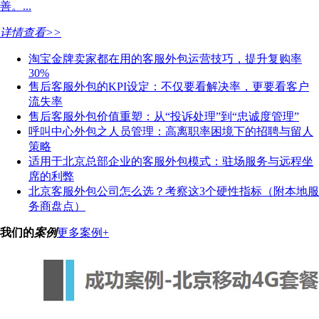
善。...
详情查看>>
淘宝金牌卖家都在用的客服外包运营技巧，提升复购率
30%
售后客服外包的KPI设定：不仅要看解决率，更要看客户
流失率
售后客服外包价值重塑：从“投诉处理”到“忠诚度管理”
呼叫中心外包之人员管理：高离职率困境下的招聘与留人
策略
适用于北京总部企业的客服外包模式：驻场服务与远程坐
席的利弊
北京客服外包公司怎么选？考察这3个硬性指标（附本地服
务商盘点）
我们的
案例
更多案例+