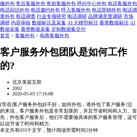
服外包
售后客服外包
售前客服外包
呼叫中心外包
电话客服外包
电话回访外包
电话邀约外包
呼入客服外包
电话营销外包
电话调
查外包
电话调查
行业专项研究
电话调研
品牌满意度调研
市场
调研
内容审核
数据标注及采集
AI 大模型标注
垂类数据标注
AI
数据采集
垂类数据采集
定制数据集交付
首页
>
客服外包
>
电商客服外包
客户服务外包团队是如何工作
的?
北京美宸互联
2002
2020-05-03 17:16:08
[
导语
]客户服务外包好不好，如何外包，谁外包了客户服务?总
的来说，客户服务外包是非常划算的，并且节省时间和人力。首
先，外包客户服务后，他们不需要做具体的客户服务管理，这可
以说节省了时间和精力。
本文共有
655
个文字，预计阅读所需时间
2
分钟