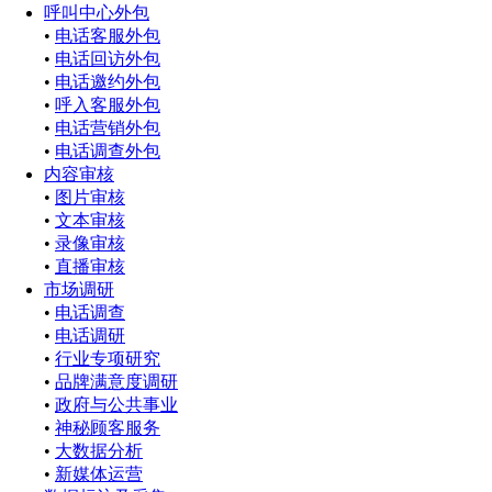
呼叫中心外包
•
电话客服外包
•
电话回访外包
•
电话邀约外包
•
呼入客服外包
•
电话营销外包
•
电话调查外包
内容审核
•
图片审核
•
文本审核
•
录像审核
•
直播审核
市场调研
•
电话调查
•
电话调研
•
行业专项研究
•
品牌满意度调研
•
政府与公共事业
•
神秘顾客服务
•
大数据分析
•
新媒体运营