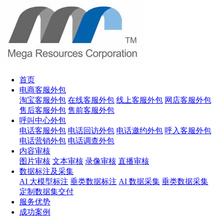
首页
电商客服外包
淘宝客服外包
在线客服外包
线上客服外包
网店客服外包
售后客服外包
售前客服外包
呼叫中心外包
电话客服外包
电话回访外包
电话邀约外包
呼入客服外包
电话营销外包
电话调查外包
内容审核
图片审核
文本审核
录像审核
直播审核
数据标注及采集
AI 大模型标注
垂类数据标注
AI 数据采集
垂类数据采集
定制数据集交付
服务优势
成功案例