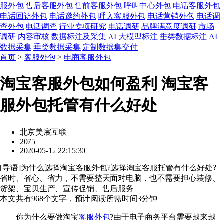
服外包
售后客服外包
售前客服外包
呼叫中心外包
电话客服外包
电话回访外包
电话邀约外包
呼入客服外包
电话营销外包
电话调
查外包
电话调查
行业专项研究
电话调研
品牌满意度调研
市场
调研
内容审核
数据标注及采集
AI 大模型标注
垂类数据标注
AI
数据采集
垂类数据采集
定制数据集交付
首页
>
客服外包
>
电商客服外包
淘宝客服外包如何盈利 淘宝客
服外包托管有什么好处
北京美宸互联
2075
2020-05-12 22:15:30
[
导语
]为什么选择淘宝客服外包?选择淘宝客服托管有什么好处?
省时、省心、省力，不需要整天面对电脑，也不需要担心装修、
货架、宝贝生产、宣传促销、售后服务
本文共有
968
个文字，预计阅读所需时间
3
分钟
你为什么要做淘宝
客服外包
?由于电子商务平台需要越来越