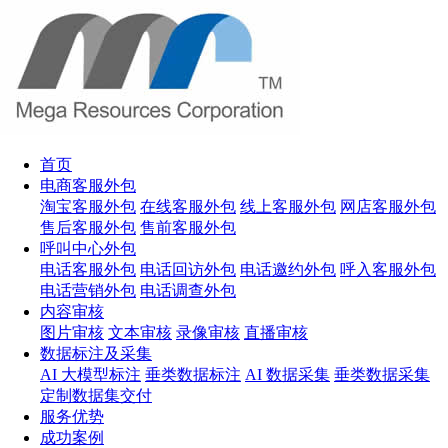
首页
电商客服外包
淘宝客服外包
在线客服外包
线上客服外包
网店客服外包
售后客服外包
售前客服外包
呼叫中心外包
电话客服外包
电话回访外包
电话邀约外包
呼入客服外包
电话营销外包
电话调查外包
内容审核
图片审核
文本审核
录像审核
直播审核
数据标注及采集
AI 大模型标注
垂类数据标注
AI 数据采集
垂类数据采集
定制数据集交付
服务优势
成功案例