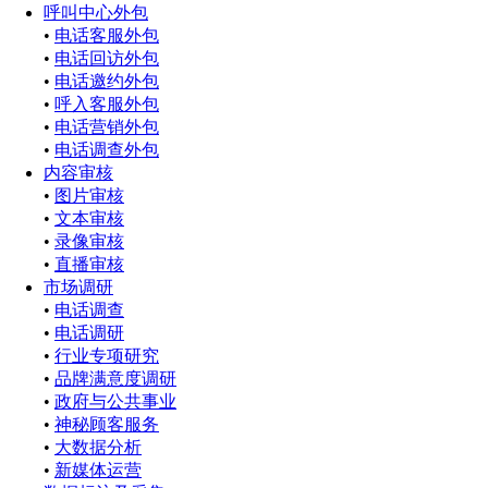
呼叫中心外包
•
电话客服外包
•
电话回访外包
•
电话邀约外包
•
呼入客服外包
•
电话营销外包
•
电话调查外包
内容审核
•
图片审核
•
文本审核
•
录像审核
•
直播审核
市场调研
•
电话调查
•
电话调研
•
行业专项研究
•
品牌满意度调研
•
政府与公共事业
•
神秘顾客服务
•
大数据分析
•
新媒体运营