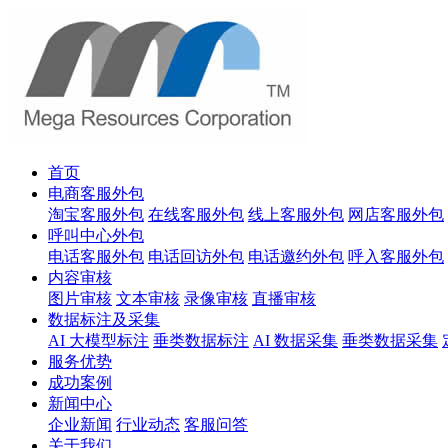
首页
电商客服外包
淘宝客服外包
在线客服外包
线上客服外包
网店客服外包
呼叫中心外包
电话客服外包
电话回访外包
电话邀约外包
呼入客服外包
内容审核
图片审核
文本审核
录像审核
直播审核
数据标注及采集
AI 大模型标注
垂类数据标注
AI 数据采集
垂类数据采集
服务优势
成功案例
新闻中心
企业新闻
行业动态
客服问答
关于我们