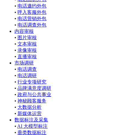
•
电话邀约外包
•
呼入客服外包
•
电话营销外包
•
电话调查外包
内容审核
•
图片审核
•
文本审核
•
录像审核
•
直播审核
市场调研
•
电话调查
•
电话调研
•
行业专项研究
•
品牌满意度调研
•
政府与公共事业
•
神秘顾客服务
•
大数据分析
•
新媒体运营
数据标注及采集
•
AI 大模型标注
•
垂类数据标注