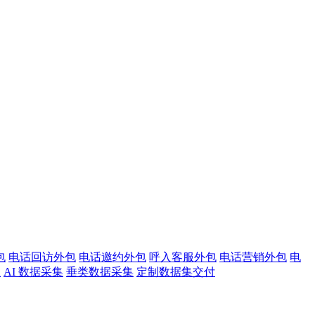
包
电话回访外包
电话邀约外包
呼入客服外包
电话营销外包
电
注
AI 数据采集
垂类数据采集
定制数据集交付