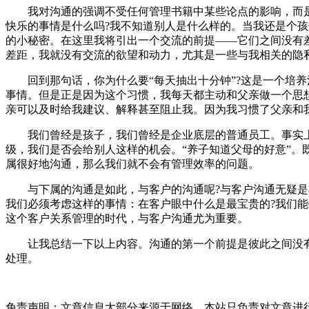
我对沟通的强调不受任何管理书籍中某些论点的影响，而是受
快乐的事情是什么吗?我不知道别人是什么样的。当我还是个
的小秘密。在这里我将引出一个交流的前提——它们之间没有
差距，我就没有交流的欲望和动力，尤其是一些与我相关的隐
回到那句话，你为什么要“每天抽出十分钟”?这是一个培养
事情。但是正是因为这个习惯，我每天都主动和父亲做一个思
亲可以及时给我建议、解释甚至阻止我。因为我习惯了父亲和
我们曾经是孩子，我们曾经是企业底层的普通员工。事实上
级，我们是否会给别人这样的机会。“养子知道父母的好意”。
属很好地沟通，那么我们就不会有管理效率的问题。
与下属的沟通是如此，与客户的沟通呢?与客户沟通无疑是非
我们必须考虑这样的事情：在客户眼中什么是最宝贵的?我们能
这个客户关系管理的时代，与客户沟通尤为重要。
让我总结一下以上内容。沟通的第一个前提是彼此之间没有隔
处理。
免责声明：文章信息大部分来源于网络，本站只负责对文章进