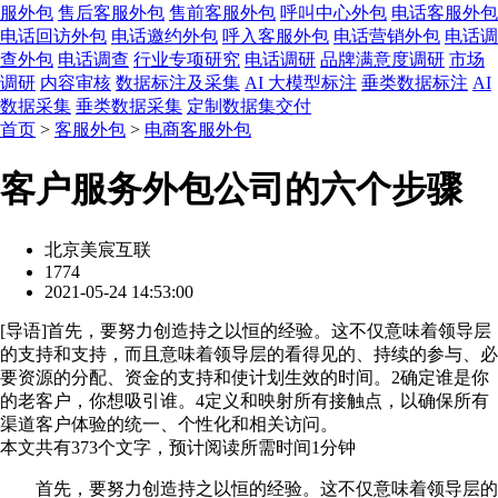
服外包
售后客服外包
售前客服外包
呼叫中心外包
电话客服外包
电话回访外包
电话邀约外包
呼入客服外包
电话营销外包
电话调
查外包
电话调查
行业专项研究
电话调研
品牌满意度调研
市场
调研
内容审核
数据标注及采集
AI 大模型标注
垂类数据标注
AI
数据采集
垂类数据采集
定制数据集交付
首页
>
客服外包
>
电商客服外包
客户服务外包公司的六个步骤
北京美宸互联
1774
2021-05-24 14:53:00
[
导语
]首先，要努力创造持之以恒的经验。这不仅意味着领导层
的支持和支持，而且意味着领导层的看得见的、持续的参与、必
要资源的分配、资金的支持和使计划生效的时间。2确定谁是你
的老客户，你想吸引谁。4定义和映射所有接触点，以确保所有
渠道客户体验的统一、个性化和相关访问。
本文共有
373
个文字，预计阅读所需时间
1
分钟
首先，要努力创造持之以恒的经验。这不仅意味着领导层的