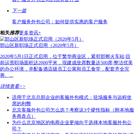
下一篇
客户服务外包公司：如何提供实惠的客户服务
相关
推荐
更多资讯+
邯山区新职场正式启用（2020年5月）
2020年5月1日正式启用，位于繁华商业区，紧邻邯郸火车站;目
前运营职场面积达2000平米，现建成坐席数量达500席;整洁优美
的办公环境，并配备酒店级员工公寓和员工食堂，配套齐全完
善。...
详情查看>>
适用于北京总部企业的客服外包模式：驻场服务与远程坐
席的利弊
北京客服外包公司怎么选？考察这3个硬性指标（附本地服
务商盘点）
为什么北京地区的电商企业更倾向于选择本地客服外包公
司？