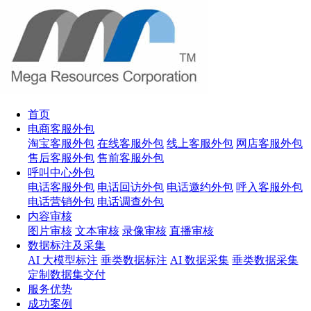
首页
电商客服外包
淘宝客服外包
在线客服外包
线上客服外包
网店客服外包
售后客服外包
售前客服外包
呼叫中心外包
电话客服外包
电话回访外包
电话邀约外包
呼入客服外包
电话营销外包
电话调查外包
内容审核
图片审核
文本审核
录像审核
直播审核
数据标注及采集
AI 大模型标注
垂类数据标注
AI 数据采集
垂类数据采集
定制数据集交付
服务优势
成功案例