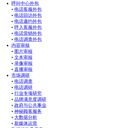
呼叫中心外包
•
电话客服外包
•
电话回访外包
•
电话邀约外包
•
呼入客服外包
•
电话营销外包
•
电话调查外包
内容审核
•
图片审核
•
文本审核
•
录像审核
•
直播审核
市场调研
•
电话调查
•
电话调研
•
行业专项研究
•
品牌满意度调研
•
政府与公共事业
•
神秘顾客服务
•
大数据分析
•
新媒体运营