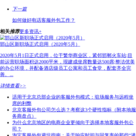
下一篇
如何做好电话客服外包工作？
相关
推荐
更多资讯+
邯山区新职场正式启用（2020年5月）
2020年5月1日正式启用，位于繁华商业区，紧邻邯郸火车站;目
前运营职场面积达2000平米，现建成坐席数量达500席;整洁优美
的办公环境，并配备酒店级员工公寓和员工食堂，配套齐全完
善。...
详情查看>>
适用于北京总部企业的客服外包模式：驻场服务与远程坐
席的利弊
北京客服外包公司怎么选？考察这3个硬性指标（附本地服
务商盘点）
为什么北京地区的电商企业更倾向于选择本地客服外包公
司？
淘宝客服外包避坑指南：关于响应时间与回复率的那些“潜