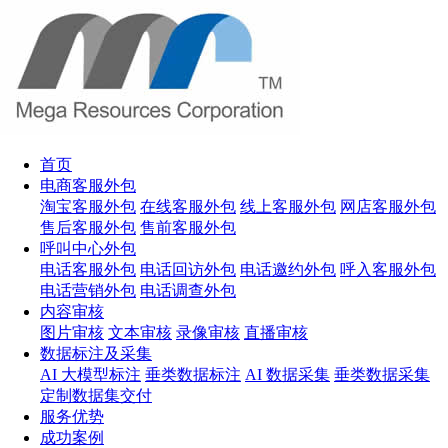
首页
电商客服外包
淘宝客服外包
在线客服外包
线上客服外包
网店客服外包
售后客服外包
售前客服外包
呼叫中心外包
电话客服外包
电话回访外包
电话邀约外包
呼入客服外包
电话营销外包
电话调查外包
内容审核
图片审核
文本审核
录像审核
直播审核
数据标注及采集
AI 大模型标注
垂类数据标注
AI 数据采集
垂类数据采集
定制数据集交付
服务优势
成功案例