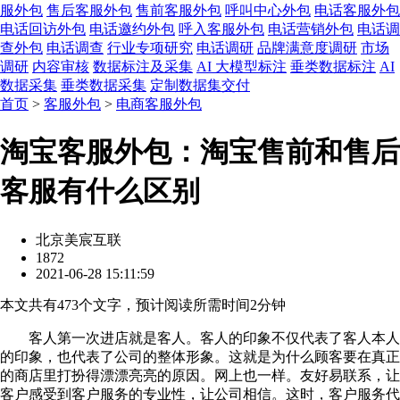
服外包
售后客服外包
售前客服外包
呼叫中心外包
电话客服外包
电话回访外包
电话邀约外包
呼入客服外包
电话营销外包
电话调
查外包
电话调查
行业专项研究
电话调研
品牌满意度调研
市场
调研
内容审核
数据标注及采集
AI 大模型标注
垂类数据标注
AI
数据采集
垂类数据采集
定制数据集交付
首页
>
客服外包
>
电商客服外包
淘宝客服外包：淘宝售前和售后
客服有什么区别
北京美宸互联
1872
2021-06-28 15:11:59
本文共有
473
个文字，预计阅读所需时间
2
分钟
客人第一次进店就是客人。客人的印象不仅代表了客人本人
的印象，也代表了公司的整体形象。这就是为什么顾客要在真正
的商店里打扮得漂漂亮亮的原因。网上也一样。友好易联系，让
客户感受到客户服务的专业性，让公司相信。这时，客户服务代