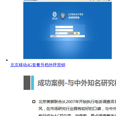
北京移动4G套餐升档外呼营销