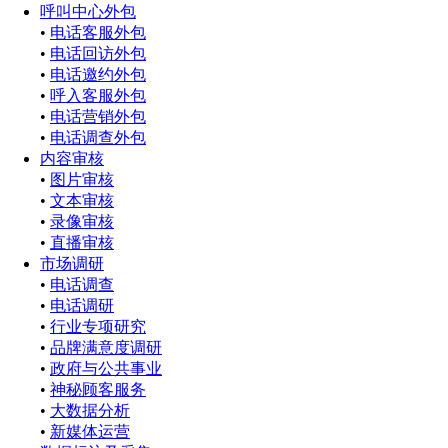
呼叫中心外包
•
电话客服外包
•
电话回访外包
•
电话邀约外包
•
呼入客服外包
•
电话营销外包
•
电话调查外包
内容审核
•
图片审核
•
文本审核
•
录像审核
•
直播审核
市场调研
•
电话调查
•
电话调研
•
行业专项研究
•
品牌满意度调研
•
政府与公共事业
•
神秘顾客服务
•
大数据分析
•
新媒体运营