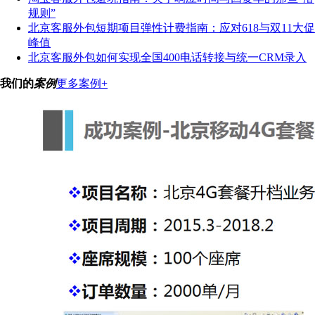
规则”
北京客服外包短期项目弹性计费指南：应对618与双11大促
峰值
北京客服外包如何实现全国400电话转接与统一CRM录入
我们的
案例
更多案例+