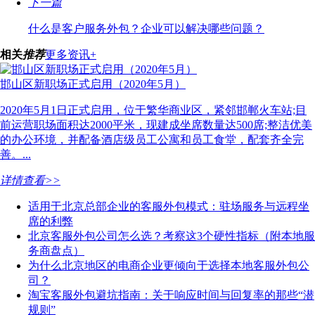
下一篇
什么是客户服务外包？企业可以解决哪些问题？
相关
推荐
更多资讯+
邯山区新职场正式启用（2020年5月）
2020年5月1日正式启用，位于繁华商业区，紧邻邯郸火车站;目
前运营职场面积达2000平米，现建成坐席数量达500席;整洁优美
的办公环境，并配备酒店级员工公寓和员工食堂，配套齐全完
善。...
详情查看>>
适用于北京总部企业的客服外包模式：驻场服务与远程坐
席的利弊
北京客服外包公司怎么选？考察这3个硬性指标（附本地服
务商盘点）
为什么北京地区的电商企业更倾向于选择本地客服外包公
司？
淘宝客服外包避坑指南：关于响应时间与回复率的那些“潜
规则”