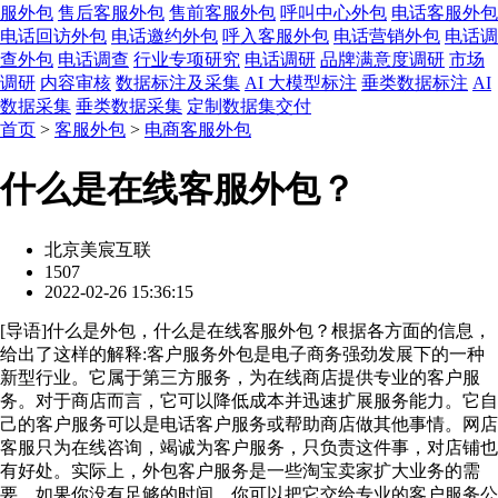
服外包
售后客服外包
售前客服外包
呼叫中心外包
电话客服外包
电话回访外包
电话邀约外包
呼入客服外包
电话营销外包
电话调
查外包
电话调查
行业专项研究
电话调研
品牌满意度调研
市场
调研
内容审核
数据标注及采集
AI 大模型标注
垂类数据标注
AI
数据采集
垂类数据采集
定制数据集交付
首页
>
客服外包
>
电商客服外包
什么是在线客服外包？
北京美宸互联
1507
2022-02-26 15:36:15
[
导语
]什么是外包，什么是在线客服外包？根据各方面的信息，
给出了这样的解释:客户服务外包是电子商务强劲发展下的一种
新型行业。它属于第三方服务，为在线商店提供专业的客户服
务。对于商店而言，它可以降低成本并迅速扩展服务能力。它自
己的客户服务可以是电话客户服务或帮助商店做其他事情。网店
客服只为在线咨询，竭诚为客户服务，只负责这件事，对店铺也
有好处。实际上，外包客户服务是一些淘宝卖家扩大业务的需
要。如果你没有足够的时间，你可以把它交给专业的客户服务公