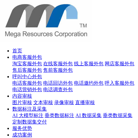
首页
电商客服外包
淘宝客服外包
在线客服外包
线上客服外包
网店客服外包
售后客服外包
售前客服外包
呼叫中心外包
电话客服外包
电话回访外包
电话邀约外包
呼入客服外包
电话营销外包
电话调查外包
内容审核
图片审核
文本审核
录像审核
直播审核
数据标注及采集
AI 大模型标注
垂类数据标注
AI 数据采集
垂类数据采集
定制数据集交付
服务优势
成功案例