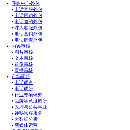
呼叫中心外包
•
电话客服外包
•
电话回访外包
•
电话邀约外包
•
呼入客服外包
•
电话营销外包
•
电话调查外包
内容审核
•
图片审核
•
文本审核
•
录像审核
•
直播审核
市场调研
•
电话调查
•
电话调研
•
行业专项研究
•
品牌满意度调研
•
政府与公共事业
•
神秘顾客服务
•
大数据分析
•
新媒体运营