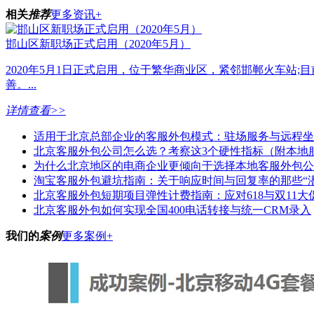
相关
推荐
更多资讯+
邯山区新职场正式启用（2020年5月）
2020年5月1日正式启用，位于繁华商业区，紧邻邯郸火车站;
善。...
详情查看>>
适用于北京总部企业的客服外包模式：驻场服务与远程坐
北京客服外包公司怎么选？考察这3个硬性指标（附本地
为什么北京地区的电商企业更倾向于选择本地客服外包公
淘宝客服外包避坑指南：关于响应时间与回复率的那些“潜
北京客服外包短期项目弹性计费指南：应对618与双11大
北京客服外包如何实现全国400电话转接与统一CRM录入
我们的
案例
更多案例+