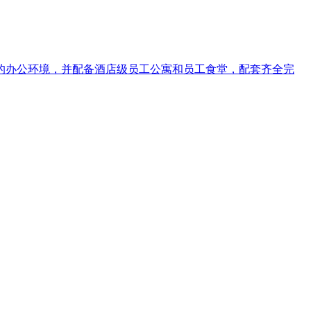
洁优美的办公环境，并配备酒店级员工公寓和员工食堂，配套齐全完