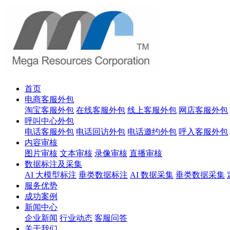
首页
电商客服外包
淘宝客服外包
在线客服外包
线上客服外包
网店客服外包
呼叫中心外包
电话客服外包
电话回访外包
电话邀约外包
呼入客服外包
内容审核
图片审核
文本审核
录像审核
直播审核
数据标注及采集
AI 大模型标注
垂类数据标注
AI 数据采集
垂类数据采集
服务优势
成功案例
新闻中心
企业新闻
行业动态
客服问答
关于我们