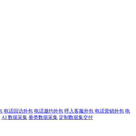
包
电话回访外包
电话邀约外包
呼入客服外包
电话营销外包
电
注
AI 数据采集
垂类数据采集
定制数据集交付