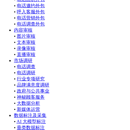
•
电话邀约外包
•
呼入客服外包
•
电话营销外包
•
电话调查外包
内容审核
•
图片审核
•
文本审核
•
录像审核
•
直播审核
市场调研
•
电话调查
•
电话调研
•
行业专项研究
•
品牌满意度调研
•
政府与公共事业
•
神秘顾客服务
•
大数据分析
•
新媒体运营
数据标注及采集
•
AI 大模型标注
•
垂类数据标注