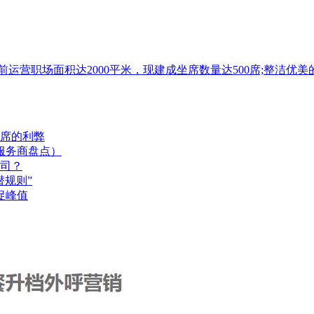
目前运营职场面积达2000平米，现建成坐席数量达500席;整
席的利弊
服务商盘点）
司？
规则”
促峰值