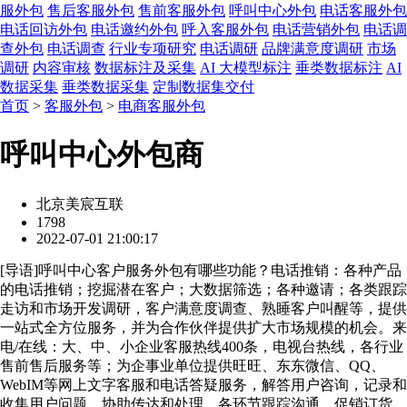
服外包
售后客服外包
售前客服外包
呼叫中心外包
电话客服外包
电话回访外包
电话邀约外包
呼入客服外包
电话营销外包
电话调
查外包
电话调查
行业专项研究
电话调研
品牌满意度调研
市场
调研
内容审核
数据标注及采集
AI 大模型标注
垂类数据标注
AI
数据采集
垂类数据采集
定制数据集交付
首页
>
客服外包
>
电商客服外包
呼叫中心外包商
北京美宸互联
1798
2022-07-01 21:00:17
[
导语
]呼叫中心客户服务外包有哪些功能？电话推销：各种产品
的电话推销；挖掘潜在客户；大数据筛选；各种邀请；各类跟踪
走访和市场开发调研，客户满意度调查、熟睡客户叫醒等，提供
一站式全方位服务，并为合作伙伴提供扩大市场规模的机会。来
电/在线：大、中、小企业客服热线400条，电视台热线，各行业
售前售后服务等；为企事业单位提供旺旺、东东微信、QQ、
WebIM等网上文字客服和电话答疑服务，解答用户咨询，记录和
收集用户问题，协助传达和处理，各环节跟踪沟通，促销订货，