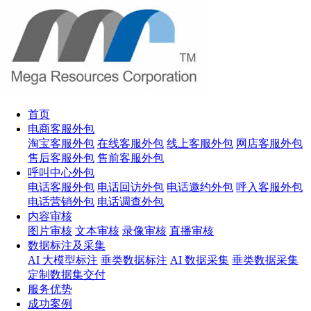
首页
电商客服外包
淘宝客服外包
在线客服外包
线上客服外包
网店客服外包
售后客服外包
售前客服外包
呼叫中心外包
电话客服外包
电话回访外包
电话邀约外包
呼入客服外包
电话营销外包
电话调查外包
内容审核
图片审核
文本审核
录像审核
直播审核
数据标注及采集
AI 大模型标注
垂类数据标注
AI 数据采集
垂类数据采集
定制数据集交付
服务优势
成功案例