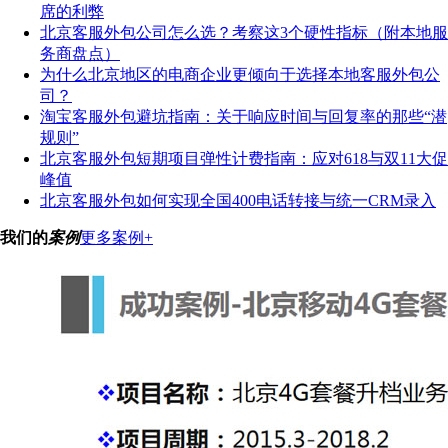
席的利弊
北京客服外包公司怎么选？考察这3个硬性指标（附本地服
务商盘点）
为什么北京地区的电商企业更倾向于选择本地客服外包公
司？
淘宝客服外包避坑指南：关于响应时间与回复率的那些“潜
规则”
北京客服外包短期项目弹性计费指南：应对618与双11大促
峰值
北京客服外包如何实现全国400电话转接与统一CRM录入
我们的
案例
更多案例+