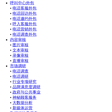
呼叫中心外包
•
电话客服外包
•
电话回访外包
•
电话邀约外包
•
呼入客服外包
•
电话营销外包
•
电话调查外包
内容审核
•
图片审核
•
文本审核
•
录像审核
•
直播审核
市场调研
•
电话调查
•
电话调研
•
行业专项研究
•
品牌满意度调研
•
政府与公共事业
•
神秘顾客服务
•
大数据分析
•
新媒体运营