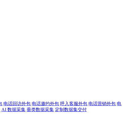
包
电话回访外包
电话邀约外包
呼入客服外包
电话营销外包
电
注
AI 数据采集
垂类数据采集
定制数据集交付