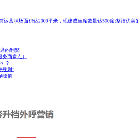
目前运营职场面积达2000平米，现建成坐席数量达500席;整
席的利弊
服务商盘点）
司？
规则”
促峰值