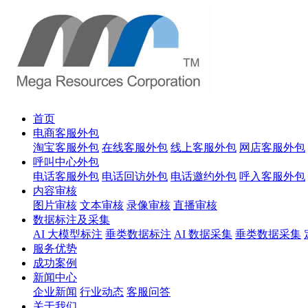
首页
电商客服外包
淘宝客服外包
在线客服外包
线上客服外包
网店客服外包
呼叫中心外包
电话客服外包
电话回访外包
电话邀约外包
呼入客服外包
内容审核
图片审核
文本审核
录像审核
直播审核
数据标注及采集
AI 大模型标注
垂类数据标注
AI 数据采集
垂类数据采集
服务优势
成功案例
新闻中心
企业新闻
行业动态
客服问答
关于我们