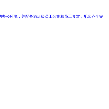
洁优美的办公环境，并配备酒店级员工公寓和员工食堂，配套齐全完