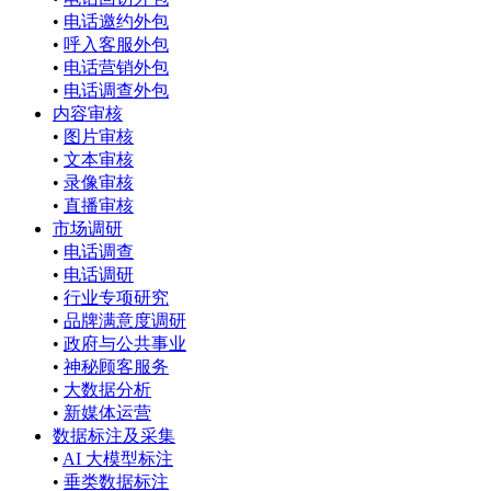
•
电话邀约外包
•
呼入客服外包
•
电话营销外包
•
电话调查外包
内容审核
•
图片审核
•
文本审核
•
录像审核
•
直播审核
市场调研
•
电话调查
•
电话调研
•
行业专项研究
•
品牌满意度调研
•
政府与公共事业
•
神秘顾客服务
•
大数据分析
•
新媒体运营
数据标注及采集
•
AI 大模型标注
•
垂类数据标注