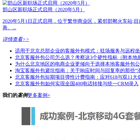
邯山区新职场正式启用（2020年5月）
2020年5月1日正式启用，位于繁华商业区，紧邻邯郸火车站;
善。...
详情查看>>
适用于北京总部企业的客服外包模式：驻场服务与远程坐
北京客服外包公司怎么选？考察这3个硬性指标（附本地
为什么北京地区的电商企业更倾向于选择本地客服外包公
淘宝客服外包避坑指南：关于响应时间与回复率的那些“潜
北京客服外包短期项目弹性计费指南：应对618与双11大
北京客服外包如何实现全国400电话转接与统一CRM录入
我们的
案例
更多案例+