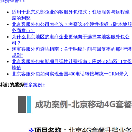
详情查看>>
适用于北京总部企业的客服外包模式：驻场服务与远程坐
席的利弊
北京客服外包公司怎么选？考察这3个硬性指标（附本地服
务商盘点）
为什么北京地区的电商企业更倾向于选择本地客服外包公
司？
淘宝客服外包避坑指南：关于响应时间与回复率的那些“潜
规则”
北京客服外包短期项目弹性计费指南：应对618与双11大促
峰值
北京客服外包如何实现全国400电话转接与统一CRM录入
我们的
案例
更多案例+