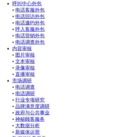
呼叫中心外包
•
电话客服外包
•
电话回访外包
•
电话邀约外包
•
呼入客服外包
•
电话营销外包
•
电话调查外包
内容审核
•
图片审核
•
文本审核
•
录像审核
•
直播审核
市场调研
•
电话调查
•
电话调研
•
行业专项研究
•
品牌满意度调研
•
政府与公共事业
•
神秘顾客服务
•
大数据分析
•
新媒体运营