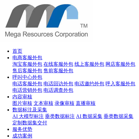
首页
电商客服外包
淘宝客服外包
在线客服外包
线上客服外包
网店客服外包
售后客服外包
售前客服外包
呼叫中心外包
电话客服外包
电话回访外包
电话邀约外包
呼入客服外包
电话营销外包
电话调查外包
内容审核
图片审核
文本审核
录像审核
直播审核
数据标注及采集
AI 大模型标注
垂类数据标注
AI 数据采集
垂类数据采集
定制数据集交付
服务优势
成功案例