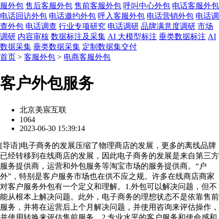
服外包
售后客服外包
售前客服外包
呼叫中心外包
电话客服外包
电话回访外包
电话邀约外包
呼入客服外包
电话营销外包
电话调
查外包
电话调查
行业专项研究
电话调研
品牌满意度调研
市场
调研
内容审核
数据标注及采集
AI 大模型标注
垂类数据标注
AI
数据采集
垂类数据采集
定制数据集交付
首页
>
客服外包
>
电商客服外包
客户外包服务
北京美宸互联
1064
2023-06-30 15:39:14
[
导语
]电子商务的发展压缩了物理商店的发展，更多的离线品牌
已经转移到在线商店的发展，因此电子商务的发展是来自第三方
服务提供商，运营和外包服务等淘宝市场的服务提供商。“户
外”，特别是客户服务市场也在供不应之规。许多在线商店商家
对客户服务外包有一个定义和理解。1.外包可以解决问题，但不
能从根本上解决问题。此外，电子商务的理想状态不是依靠售前
服务，并将在运营后上个月解决问题，并使用咨询来评估操作，
并使用转换来评估售前服务。2.专业水平的客户服务和使命感和