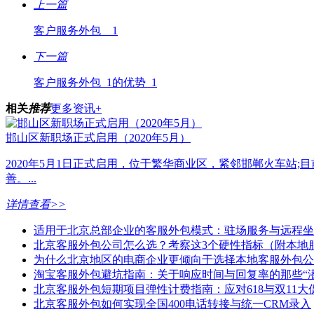
上一篇
客户服务外包 _ 1
下一篇
客户服务外包_1的优势_1
相关
推荐
更多资讯+
邯山区新职场正式启用（2020年5月）
2020年5月1日正式启用，位于繁华商业区，紧邻邯郸火车站;
善。...
详情查看>>
适用于北京总部企业的客服外包模式：驻场服务与远程坐
北京客服外包公司怎么选？考察这3个硬性指标（附本地
为什么北京地区的电商企业更倾向于选择本地客服外包公
淘宝客服外包避坑指南：关于响应时间与回复率的那些“潜
北京客服外包短期项目弹性计费指南：应对618与双11大
北京客服外包如何实现全国400电话转接与统一CRM录入