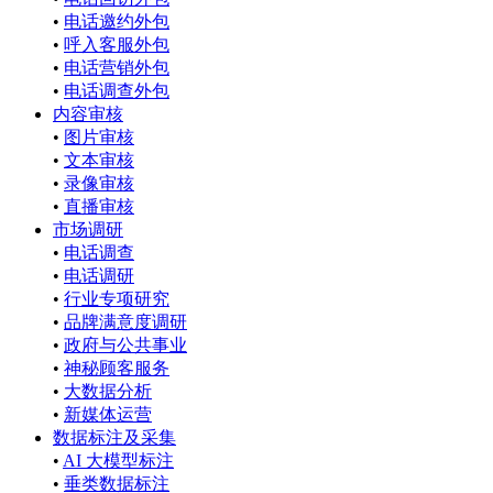
•
电话邀约外包
•
呼入客服外包
•
电话营销外包
•
电话调查外包
内容审核
•
图片审核
•
文本审核
•
录像审核
•
直播审核
市场调研
•
电话调查
•
电话调研
•
行业专项研究
•
品牌满意度调研
•
政府与公共事业
•
神秘顾客服务
•
大数据分析
•
新媒体运营
数据标注及采集
•
AI 大模型标注
•
垂类数据标注