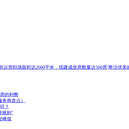
目前运营职场面积达2000平米，现建成坐席数量达500席;整
席的利弊
服务商盘点）
司？
规则”
促峰值