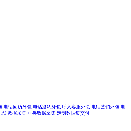
包
电话回访外包
电话邀约外包
呼入客服外包
电话营销外包
电
注
AI 数据采集
垂类数据采集
定制数据集交付