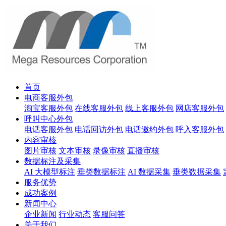
首页
电商客服外包
淘宝客服外包
在线客服外包
线上客服外包
网店客服外包
呼叫中心外包
电话客服外包
电话回访外包
电话邀约外包
呼入客服外包
内容审核
图片审核
文本审核
录像审核
直播审核
数据标注及采集
AI 大模型标注
垂类数据标注
AI 数据采集
垂类数据采集
服务优势
成功案例
新闻中心
企业新闻
行业动态
客服问答
关于我们