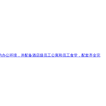
洁优美的办公环境，并配备酒店级员工公寓和员工食堂，配套齐全完