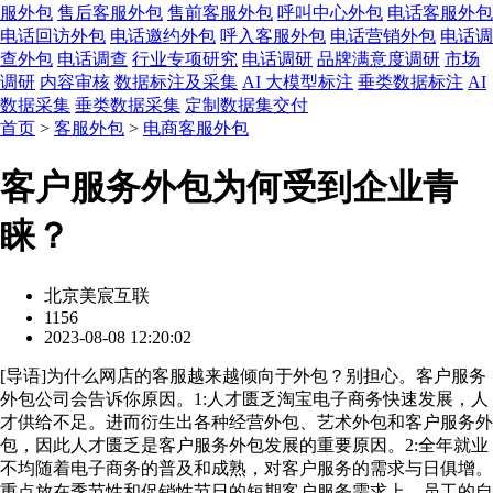
服外包
售后客服外包
售前客服外包
呼叫中心外包
电话客服外包
电话回访外包
电话邀约外包
呼入客服外包
电话营销外包
电话调
查外包
电话调查
行业专项研究
电话调研
品牌满意度调研
市场
调研
内容审核
数据标注及采集
AI 大模型标注
垂类数据标注
AI
数据采集
垂类数据采集
定制数据集交付
首页
>
客服外包
>
电商客服外包
客户服务外包为何受到企业青
睐？
北京美宸互联
1156
2023-08-08 12:20:02
[
导语
]为什么网店的客服越来越倾向于外包？别担心。客户服务
外包公司会告诉你原因。1:人才匮乏淘宝电子商务快速发展，人
才供给不足。进而衍生出各种经营外包、艺术外包和客户服务外
包，因此人才匮乏是客户服务外包发展的重要原因。2:全年就业
不均随着电子商务的普及和成熟，对客户服务的需求与日俱增。
重点放在季节性和促销性节日的短期客户服务需求上，员工的自