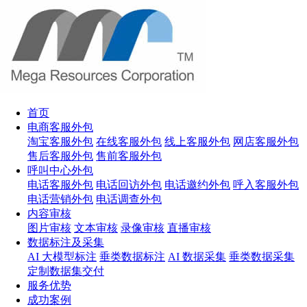
首页
电商客服外包
淘宝客服外包
在线客服外包
线上客服外包
网店客服外包
售后客服外包
售前客服外包
呼叫中心外包
电话客服外包
电话回访外包
电话邀约外包
呼入客服外包
电话营销外包
电话调查外包
内容审核
图片审核
文本审核
录像审核
直播审核
数据标注及采集
AI 大模型标注
垂类数据标注
AI 数据采集
垂类数据采集
定制数据集交付
服务优势
成功案例