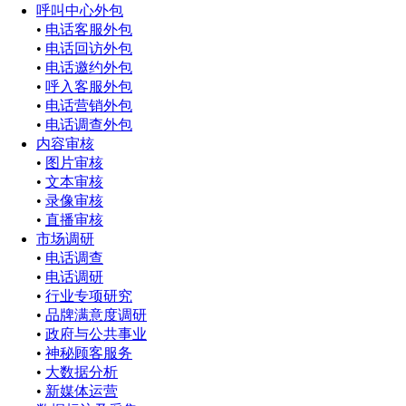
呼叫中心外包
•
电话客服外包
•
电话回访外包
•
电话邀约外包
•
呼入客服外包
•
电话营销外包
•
电话调查外包
内容审核
•
图片审核
•
文本审核
•
录像审核
•
直播审核
市场调研
•
电话调查
•
电话调研
•
行业专项研究
•
品牌满意度调研
•
政府与公共事业
•
神秘顾客服务
•
大数据分析
•
新媒体运营