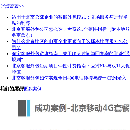
详情查看>>
适用于北京总部企业的客服外包模式：驻场服务与远程坐
席的利弊
北京客服外包公司怎么选？考察这3个硬性指标（附本地服
务商盘点）
为什么北京地区的电商企业更倾向于选择本地客服外包公
司？
淘宝客服外包避坑指南：关于响应时间与回复率的那些“潜
规则”
北京客服外包短期项目弹性计费指南：应对618与双11大促
峰值
北京客服外包如何实现全国400电话转接与统一CRM录入
我们的
案例
更多案例+