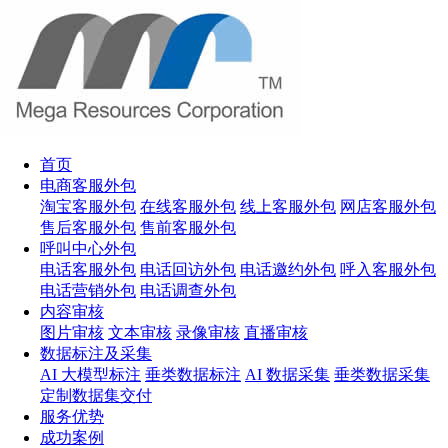
首页
电商客服外包
淘宝客服外包
在线客服外包
线上客服外包
网店客服外包
售后客服外包
售前客服外包
呼叫中心外包
电话客服外包
电话回访外包
电话邀约外包
呼入客服外包
电话营销外包
电话调查外包
内容审核
图片审核
文本审核
录像审核
直播审核
数据标注及采集
AI 大模型标注
垂类数据标注
AI 数据采集
垂类数据采集
定制数据集交付
服务优势
成功案例