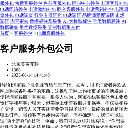
服外包
售后客服外包
售前客服外包
呼叫中心外包
电话客服外包
电话回访外包
电话邀约外包
呼入客服外包
电话营销外包
电话调
查外包
电话调查
行业专项研究
电话调研
品牌满意度调研
市场
调研
内容审核
数据标注及采集
AI 大模型标注
垂类数据标注
AI
数据采集
垂类数据采集
定制数据集交付
首页
>
客服外包
>
电商客服外包
客户服务外包公司
北京美宸互联
1388
2023-08-14 14:41:48
[
导语
]淘宝客户服务业市场前景广阔。如今，很多消费者喜欢从
网上购买各种各样的东西，这推动了网上购物市场的不断发展，
使得淘宝客服非常重要。很多人认为，淘宝在线客服外包主要负
责打字和与客户聊天，但实际上销售客服并非易事。不仅要和客
户交谈，销售人员其实还需要学习很多技巧，最终的目的是聊天
聊出订单。当顾客有兴趣购买商品，但不确定时，我们可以试
试“两个选择”的技巧。例如，我们可以这样对顾客说：“你想要
那件浅灰色的毛衣还是纯白的？”或者“你想寄给你还是帮你转