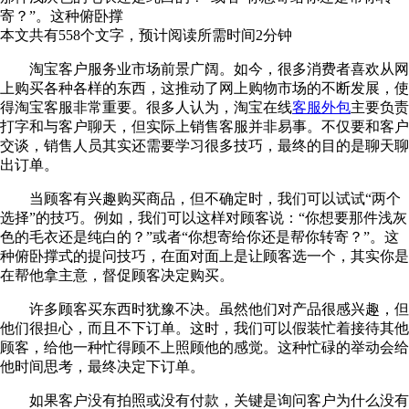
寄？”。这种俯卧撑
本文共有
558
个文字，预计阅读所需时间
2
分钟
淘宝客户服务业市场前景广阔。如今，很多消费者喜欢从网
上购买各种各样的东西，这推动了网上购物市场的不断发展，使
得淘宝客服非常重要。很多人认为，淘宝在线
客服外包
主要负责
打字和与客户聊天，但实际上销售客服并非易事。不仅要和客户
交谈，销售人员其实还需要学习很多技巧，最终的目的是聊天聊
出订单。
当顾客有兴趣购买商品，但不确定时，我们可以试试“两个
选择”的技巧。例如，我们可以这样对顾客说：“你想要那件浅灰
色的毛衣还是纯白的？”或者“你想寄给你还是帮你转寄？”。这
种俯卧撑式的提问技巧，在面对面上是让顾客选一个，其实你是
在帮他拿主意，督促顾客决定购买。
许多顾客买东西时犹豫不决。虽然他们对产品很感兴趣，但
他们很担心，而且不下订单。这时，我们可以假装忙着接待其他
顾客，给他一种忙得顾不上照顾他的感觉。这种忙碌的举动会给
他时间思考，最终决定下订单。
如果客户没有拍照或没有付款，关键是询问客户为什么没有