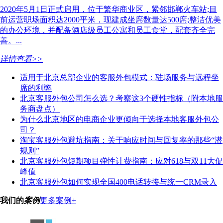
2020年5月1日正式启用，位于繁华商业区，紧邻邯郸火车站;目
前运营职场面积达2000平米，现建成坐席数量达500席;整洁优美
的办公环境，并配备酒店级员工公寓和员工食堂，配套齐全完
善。...
详情查看>>
适用于北京总部企业的客服外包模式：驻场服务与远程坐
席的利弊
北京客服外包公司怎么选？考察这3个硬性指标（附本地服
务商盘点）
为什么北京地区的电商企业更倾向于选择本地客服外包公
司？
淘宝客服外包避坑指南：关于响应时间与回复率的那些“潜
规则”
北京客服外包短期项目弹性计费指南：应对618与双11大促
峰值
北京客服外包如何实现全国400电话转接与统一CRM录入
我们的
案例
更多案例+