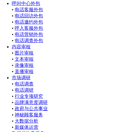
呼叫中心外包
•
电话客服外包
•
电话回访外包
•
电话邀约外包
•
呼入客服外包
•
电话营销外包
•
电话调查外包
内容审核
•
图片审核
•
文本审核
•
录像审核
•
直播审核
市场调研
•
电话调查
•
电话调研
•
行业专项研究
•
品牌满意度调研
•
政府与公共事业
•
神秘顾客服务
•
大数据分析
•
新媒体运营