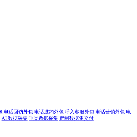
包
电话回访外包
电话邀约外包
呼入客服外包
电话营销外包
电
注
AI 数据采集
垂类数据采集
定制数据集交付