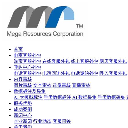
首页
电商客服外包
淘宝客服外包
在线客服外包
线上客服外包
网店客服外包
呼叫中心外包
电话客服外包
电话回访外包
电话邀约外包
呼入客服外包
内容审核
图片审核
文本审核
录像审核
直播审核
数据标注及采集
AI 大模型标注
垂类数据标注
AI 数据采集
垂类数据采集
服务优势
成功案例
新闻中心
企业新闻
行业动态
客服问答
关于我们