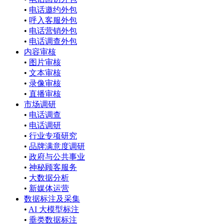
•
电话邀约外包
•
呼入客服外包
•
电话营销外包
•
电话调查外包
内容审核
•
图片审核
•
文本审核
•
录像审核
•
直播审核
市场调研
•
电话调查
•
电话调研
•
行业专项研究
•
品牌满意度调研
•
政府与公共事业
•
神秘顾客服务
•
大数据分析
•
新媒体运营
数据标注及采集
•
AI 大模型标注
•
垂类数据标注