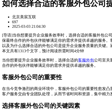
如何选择合适的客服外包公司
北京美宸互联
697
2025-03-03 21:04:30
[
导语
]当你想要提升企业服务效率时，选择合适的客服外包公
保最终合作的外包伙伴能够满足你的需求并提供卓越的服务。
以及为什么选择合适的外包公司是提升企业服务质量的关键。
本文共有
1313
个文字，预计阅读所需时间
4
分钟
当你想要提升企业服务效率时，选择合适的
客服外包
公司至关
合作的外包伙伴能够满足你的需求并提供卓越的服务。
客服外包公司的重要性
在当今竞争激烈的商业环境中，客服外包公司的重要性愈发凸
客户服务交由专业团队处理，从而节省时间和资源，集中精力
选择客服外包公司的关键因素