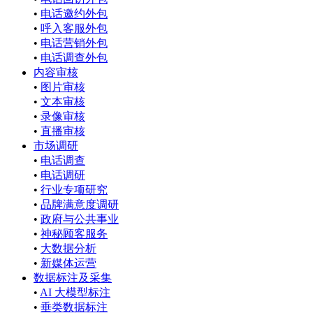
•
电话邀约外包
•
呼入客服外包
•
电话营销外包
•
电话调查外包
内容审核
•
图片审核
•
文本审核
•
录像审核
•
直播审核
市场调研
•
电话调查
•
电话调研
•
行业专项研究
•
品牌满意度调研
•
政府与公共事业
•
神秘顾客服务
•
大数据分析
•
新媒体运营
数据标注及采集
•
AI 大模型标注
•
垂类数据标注