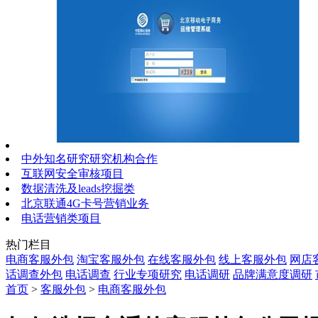
中外知名研究研究机构合作
互联网安全审核项目
数据清洗及leads挖掘类
北京联通4G卡号营销业务
电话营销类项目
热门栏目
电商客服外包
淘宝客服外包
在线客服外包
线上客服外包
网店
话调查外包
电话调查
行业专项研究
电话调研
品牌满意度调研
首页
>
客服外包
>
电商客服外包