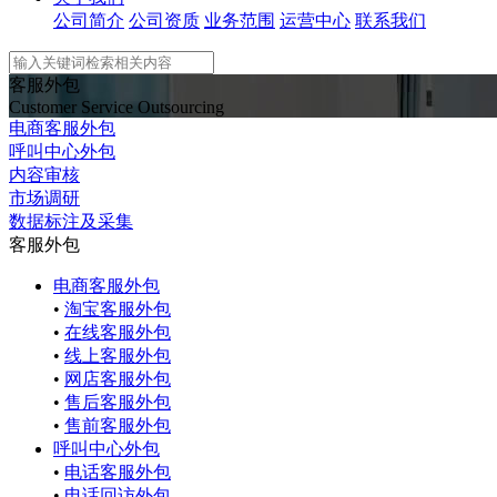
公司简介
公司资质
业务范围
运营中心
联系我们
客服外包
Customer Service Outsourcing
电商客服外包
呼叫中心外包
内容审核
市场调研
数据标注及采集
客服外包
电商客服外包
•
淘宝客服外包
•
在线客服外包
•
线上客服外包
•
网店客服外包
•
售后客服外包
•
售前客服外包
呼叫中心外包
•
电话客服外包
•
电话回访外包