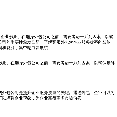
和企业形象。在选择外包公司之前，需要考虑一系列因素，以确
公司的重要性愈发凸显。了解客服外包对企业服务效率的影响，
间和资源，集中精力发展核
形象。在选择外包公司之前，需要考虑一系列因素，以确保最终
的外包公司是提升企业服务质量的关键。通过外包，企业可以将
可以增强企业形象，为企业赢得更多市场份额。