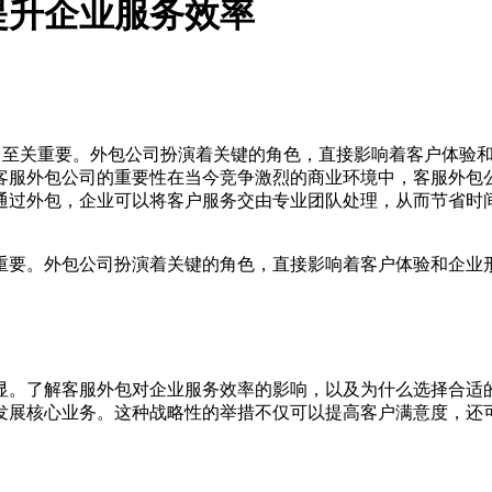
提升企业服务效率
司至关重要。外包公司扮演着关键的角色，直接影响着客户体验
客服外包公司的重要性在当今竞争激烈的商业环境中，客服外包
通过外包，企业可以将客户服务交由专业团队处理，从而节省时
重要。外包公司扮演着关键的角色，直接影响着客户体验和企业
显。了解客服外包对企业服务效率的影响，以及为什么选择合适
发展核心业务。这种战略性的举措不仅可以提高客户满意度，还