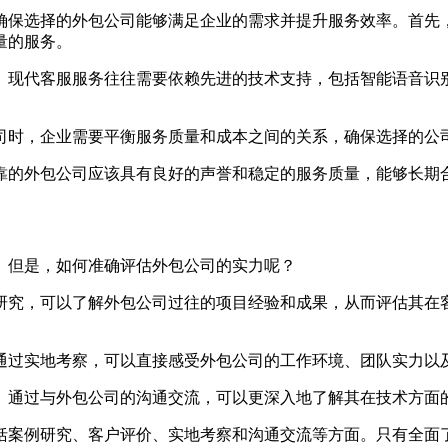
确保选择的外包公司能够满足企业的需求并提升服务效率。首先
量的服务。
。现代客服服务往往需要依赖先进的技术支持，包括智能语音识
司时，企业需要平衡服务质量和成本之间的关系，确保选择的公
靠的外包公司应该具有良好的声誉和稳定的服务质量，能够长期
。但是，如何准确评估外包公司的实力呢？
研究，可以了解外包公司过往的项目经验和成果，从而评估其在
通过实地考察，可以直接感受外包公司的工作环境、团队实力以
。通过与外包公司的沟通交流，可以更深入地了解其在技术方面
括案例研究、客户评价、实地考察和沟通交流等方面。只有全面