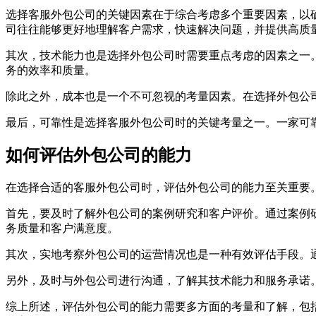
选择客服外包公司的关键因素在于综合考虑多个重要因素，以
司往往能够更好地理解客户需求，快速解决问题，并提供高质
其次，技术能力也是选择外包公司时需要重点考虑的因素之一
务的效率和质量。
除此之外，成本也是一个不可忽视的考量因素。在选择外包公
最后，可靠性是选择客服外包公司时的关键考量之一。一家可
如何评估外包公司的能力
在选择合适的客服外包公司时，评估外包公司的能力至关重要
首先，要及时了解外包公司的案例研究和客户评价。通过案例
务质量和客户满意度。
其次，实地考察外包公司的运营情况也是一种有效评估手段。
另外，及时与外包公司进行沟通，了解其技术能力和服务承诺
综上所述，评估外包公司的能力需要多方面的考量和了解，包