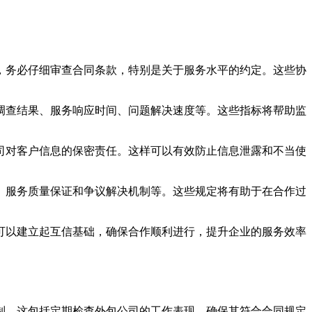
，务必仔细审查合同条款，特别是关于服务水平的约定。这些协
调查结果、服务响应时间、问题解决速度等。这些指标将帮助监
司对客户信息的保密责任。这样可以有效防止信息泄露和不当使
、服务质量保证和争议解决机制等。这些规定将有助于在合作过
可以建立起互信基础，确保合作顺利进行，提升企业的服务效率
制。这包括定期检查外包公司的工作表现，确保其符合合同规定