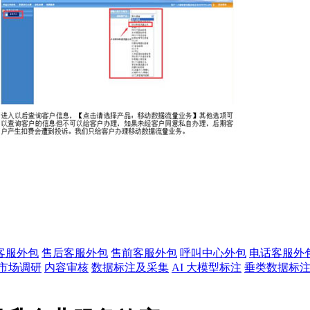
客服外包
售后客服外包
售前客服外包
呼叫中心外包
电话客服外
市场调研
内容审核
数据标注及采集
AI 大模型标注
垂类数据标