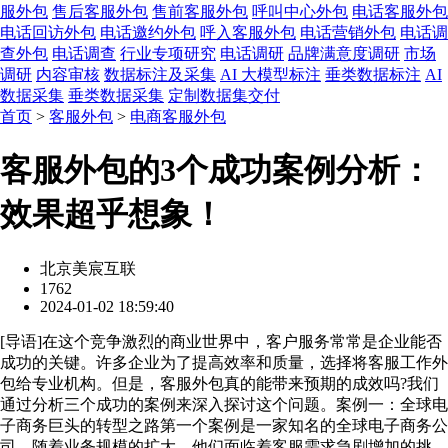
服外包
售后客服外包
售前客服外包
呼叫中心外包
电话客服外包
电话回访外包
电话邀约外包
呼入客服外包
电话营销外包
电话调
查外包
电话调查
行业专项研究
电话调研
品牌满意度调研
市场
调研
内容审核
数据标注及采集
AI 大模型标注
垂类数据标注
AI
数据采集
垂类数据采集
定制数据集交付
首页
>
客服外包
>
电商客服外包
客服外包的3个成功案例分析：
效果超乎想象！
北京美宸互联
1762
2024-01-02 18:59:40
[
导语
]在这个竞争激烈的商业世界中，客户服务常常是企业能否
成功的关键。许多企业为了提高效率和质量，选择将客服工作外
包给专业机构。但是，客服外包真的能带来预期的成效吗?我们
通过分析三个成功的案例来深入探讨这个问题。案例一：全球电
子商务巨头的转型之路第一个案例是一家知名的全球电子商务公
司。随着业务规模的扩大，他们面临着客服需求急剧增加的挑