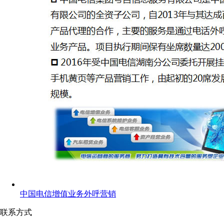
中国电信增值业务外呼营销
联系方式