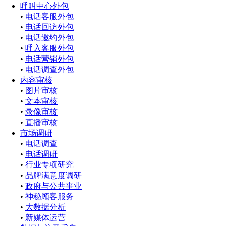
呼叫中心外包
•
电话客服外包
•
电话回访外包
•
电话邀约外包
•
呼入客服外包
•
电话营销外包
•
电话调查外包
内容审核
•
图片审核
•
文本审核
•
录像审核
•
直播审核
市场调研
•
电话调查
•
电话调研
•
行业专项研究
•
品牌满意度调研
•
政府与公共事业
•
神秘顾客服务
•
大数据分析
•
新媒体运营