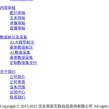
内容审核
图片审核
文本审核
录像审核
直播审核
数据标注及采集
AI 大模型标注
垂类数据标注
AI 数据采集
垂类数据采集
定制数据集交付
关于我们
公司简介
公司资质
业务范围
运营中心
联系我们
Copyright © 2015-2021 北京美宸互联信息咨询有限公司 All rights