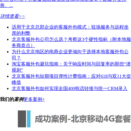
善。...
详情查看>>
适用于北京总部企业的客服外包模式：驻场服务与远程坐
席的利弊
北京客服外包公司怎么选？考察这3个硬性指标（附本地服
务商盘点）
为什么北京地区的电商企业更倾向于选择本地客服外包公
司？
淘宝客服外包避坑指南：关于响应时间与回复率的那些“潜
规则”
北京客服外包短期项目弹性计费指南：应对618与双11大促
峰值
北京客服外包如何实现全国400电话转接与统一CRM录入
我们的
案例
更多案例+