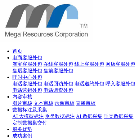
首页
电商客服外包
淘宝客服外包
在线客服外包
线上客服外包
网店客服外包
售后客服外包
售前客服外包
呼叫中心外包
电话客服外包
电话回访外包
电话邀约外包
呼入客服外包
电话营销外包
电话调查外包
内容审核
图片审核
文本审核
录像审核
直播审核
数据标注及采集
AI 大模型标注
垂类数据标注
AI 数据采集
垂类数据采集
定制数据集交付
服务优势
成功案例