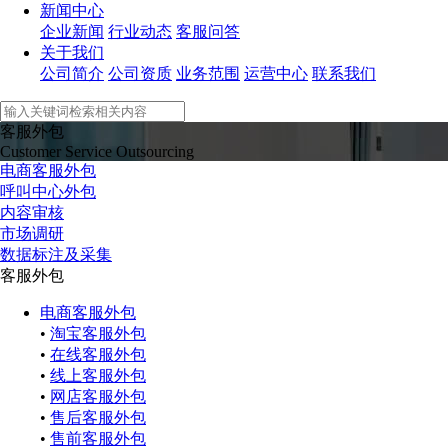
新闻中心
企业新闻
行业动态
客服问答
关于我们
公司简介
公司资质
业务范围
运营中心
联系我们
客服外包
Customer Service Outsourcing
电商客服外包
呼叫中心外包
内容审核
市场调研
数据标注及采集
客服外包
电商客服外包
•
淘宝客服外包
•
在线客服外包
•
线上客服外包
•
网店客服外包
•
售后客服外包
•
售前客服外包