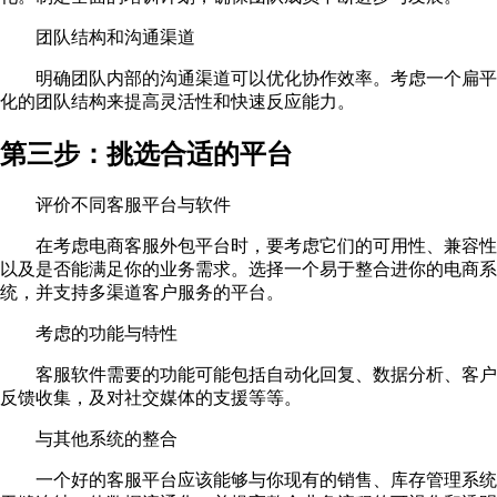
团队结构和沟通渠道
明确团队内部的沟通渠道可以优化协作效率。考虑一个扁平
化的团队结构来提高灵活性和快速反应能力。
第三步：挑选合适的平台
评价不同客服平台与软件
在考虑电商客服外包平台时，要考虑它们的可用性、兼容性
以及是否能满足你的业务需求。选择一个易于整合进你的电商系
统，并支持多渠道客户服务的平台。
考虑的功能与特性
客服软件需要的功能可能包括自动化回复、数据分析、客户
反馈收集，及对社交媒体的支援等等。
与其他系统的整合
一个好的客服平台应该能够与你现有的销售、库存管理系统