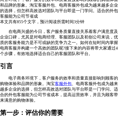
和品牌的形象。淘宝客服外包、电商客服外包成为越来越多企业
的选择，但怎样高效选对团队与平台即是一门学问。适合的外包
客服能为公司节省成
本文共有
855
个文字，预计阅读所需时间
3
分钟
在电商兴盛的今日，客户服务质量直接关系着客户满意度及
企业口碑，尤其是对电商经理、客服团队以及初创公司来说，优
质的客服务能力是不可或缺的竞争力之一。如何在短时间内掌握
电商客服并构建一个高效的团队呢?接下来的内容将带大家通过4
个步骤，有效地选择适合自己的客服团队和平台。
引言
电子商务环境下，客户服务的效率和质量直接影响到顾客的
购物体验和品牌的形象。淘宝
客服外包
、电商客服外包成为越来
越多企业的选择，但怎样高效选对团队与平台即是一门学问。适
合的外包客服能为公司节省成本，提高运营效率，并且为顾客带
来满意的购物体验。
第一步：评估你的需要