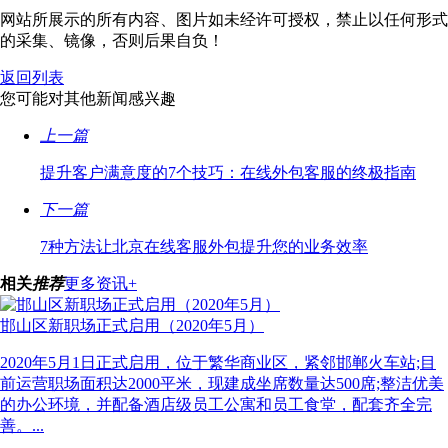
网站所展示的所有内容、图片如未经许可授权，禁止以任何形式
的采集、镜像，否则后果自负！
返回列表
您可能对其他新闻感兴趣
上一篇
提升客户满意度的7个技巧：在线外包客服的终极指南
下一篇
7种方法让北京在线客服外包提升您的业务效率
相关
推荐
更多资讯+
邯山区新职场正式启用（2020年5月）
2020年5月1日正式启用，位于繁华商业区，紧邻邯郸火车站;目
前运营职场面积达2000平米，现建成坐席数量达500席;整洁优美
的办公环境，并配备酒店级员工公寓和员工食堂，配套齐全完
善。...