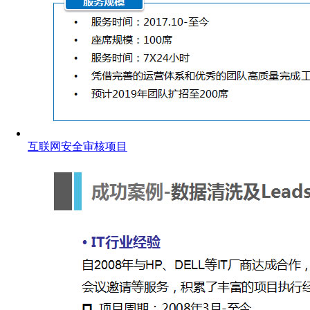
互联网安全审核项目