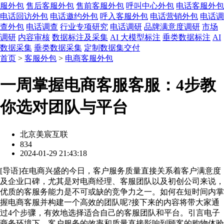
服外包
售后客服外包
售前客服外包
呼叫中心外包
电话客服外包
电话回访外包
电话邀约外包
呼入客服外包
电话营销外包
电话调
查外包
电话调查
行业专项研究
电话调研
品牌满意度调研
市场
调研
内容审核
数据标注及采集
AI 大模型标注
垂类数据标注
AI
数据采集
垂类数据采集
定制数据集交付
首页
>
客服外包
>
电商客服外包
一周掌握电商客服客服：4步教
你选对团队与平台
北京美宸互联
834
2024-01-29 21:43:18
[
导语
]在电商兴盛的今日，客户服务质量直接关系着客户满意度
及企业口碑，尤其是对电商经理、客服团队以及初创公司来说，
优质的客服务能力是不可或缺的竞争力之一。如何在短时间内掌
握电商客服并构建一个高效的团队呢?接下来的内容将带大家通
过4个步骤，有效地选择适合自己的客服团队和平台。引言电子
商务环境下，客户服务的效率和质量直接影响到顾客的购物体验