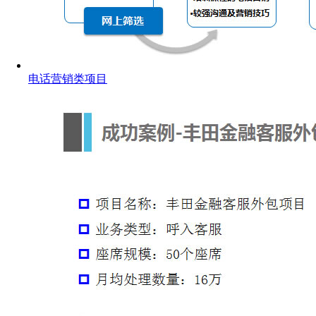
电话营销类项目