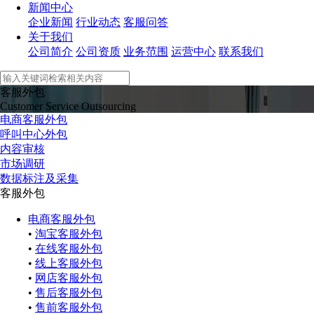
新闻中心
企业新闻
行业动态
客服问答
关于我们
公司简介
公司资质
业务范围
运营中心
联系我们
客服外包
Customer Service Outsourcing
电商客服外包
呼叫中心外包
内容审核
市场调研
数据标注及采集
客服外包
电商客服外包
•
淘宝客服外包
•
在线客服外包
•
线上客服外包
•
网店客服外包
•
售后客服外包
•
售前客服外包