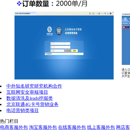
中外知名研究研究机构合作
互联网安全审核项目
数据清洗及leads挖掘类
北京联通4G卡号营销业务
电话营销类项目
热门栏目
电商客服外包
淘宝客服外包
在线客服外包
线上客服外包
网店客