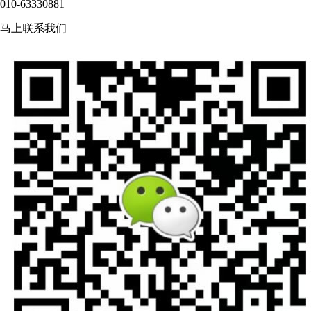
010-63330881
马上联系我们