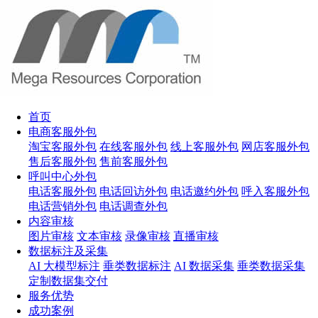
首页
电商客服外包
淘宝客服外包
在线客服外包
线上客服外包
网店客服外包
售后客服外包
售前客服外包
呼叫中心外包
电话客服外包
电话回访外包
电话邀约外包
呼入客服外包
电话营销外包
电话调查外包
内容审核
图片审核
文本审核
录像审核
直播审核
数据标注及采集
AI 大模型标注
垂类数据标注
AI 数据采集
垂类数据采集
定制数据集交付
服务优势
成功案例