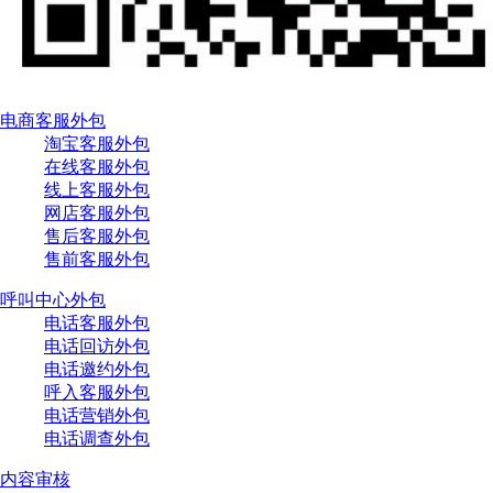
电商客服外包
淘宝客服外包
在线客服外包
线上客服外包
网店客服外包
售后客服外包
售前客服外包
呼叫中心外包
电话客服外包
电话回访外包
电话邀约外包
呼入客服外包
电话营销外包
电话调查外包
内容审核