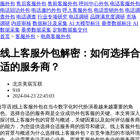
服外包
售后客服外包
售前客服外包
呼叫中心外包
电话客服外包
电话回访外包
电话邀约外包
呼入客服外包
电话营销外包
电话调
查外包
电话调查
行业专项研究
电话调研
品牌满意度调研
市场
调研
内容审核
数据标注及采集
AI 大模型标注
垂类数据标注
AI
数据采集
垂类数据采集
定制数据集交付
首页
>
客服外包
>
电商客服外包
线上客服外包解密：如何选择合
适的服务商？
北京美宸互联
918
2024-04-23 22:45:03
[
导语
]线上客服外包在当今数字化时代扮演着越来越重要的角
色。选择合适的服务商是企业成功外包客服的关键。本文将深入
探讨线上客服外包的背景与概述，关键因素以及如何评估服务商
的能力，为您提供选择合适服务商的指导和建议。线上客服外包
的背景与概述为什么选择线上客服外包？在竞争激烈的市场环境
中，企业需要专注于核心业务，而将客服外包给专业的服务商可