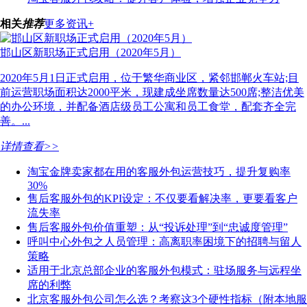
相关
推荐
更多资讯+
邯山区新职场正式启用（2020年5月）
2020年5月1日正式启用，位于繁华商业区，紧邻邯郸火车站;目
前运营职场面积达2000平米，现建成坐席数量达500席;整洁优美
的办公环境，并配备酒店级员工公寓和员工食堂，配套齐全完
善。...
详情查看>>
淘宝金牌卖家都在用的客服外包运营技巧，提升复购率
30%
售后客服外包的KPI设定：不仅要看解决率，更要看客户
流失率
售后客服外包价值重塑：从“投诉处理”到“忠诚度管理”
呼叫中心外包之人员管理：高离职率困境下的招聘与留人
策略
适用于北京总部企业的客服外包模式：驻场服务与远程坐
席的利弊
北京客服外包公司怎么选？考察这3个硬性指标（附本地服