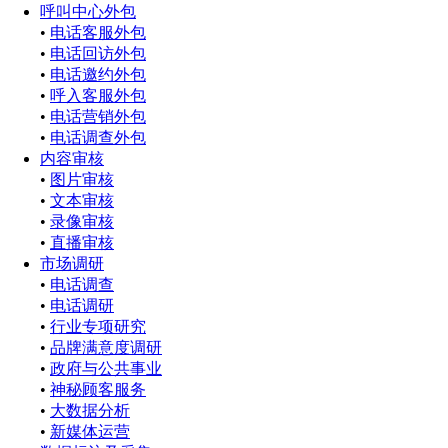
呼叫中心外包
•
电话客服外包
•
电话回访外包
•
电话邀约外包
•
呼入客服外包
•
电话营销外包
•
电话调查外包
内容审核
•
图片审核
•
文本审核
•
录像审核
•
直播审核
市场调研
•
电话调查
•
电话调研
•
行业专项研究
•
品牌满意度调研
•
政府与公共事业
•
神秘顾客服务
•
大数据分析
•
新媒体运营