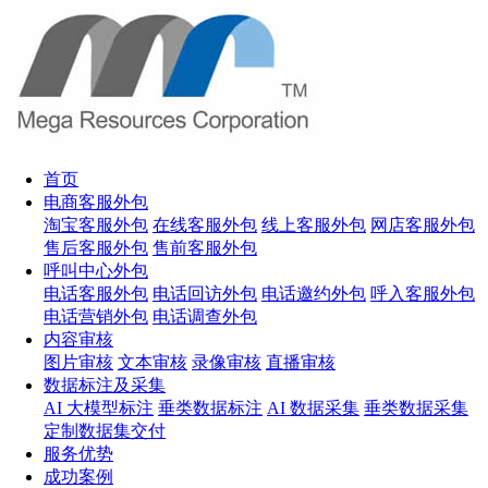
首页
电商客服外包
淘宝客服外包
在线客服外包
线上客服外包
网店客服外包
售后客服外包
售前客服外包
呼叫中心外包
电话客服外包
电话回访外包
电话邀约外包
呼入客服外包
电话营销外包
电话调查外包
内容审核
图片审核
文本审核
录像审核
直播审核
数据标注及采集
AI 大模型标注
垂类数据标注
AI 数据采集
垂类数据采集
定制数据集交付
服务优势
成功案例