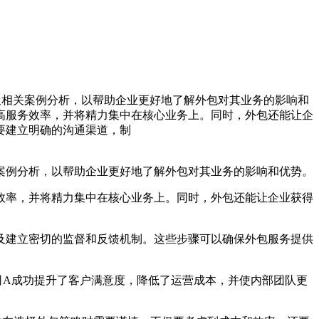
及相关案例分析，以帮助企业更好地了解外包对其业务的影响和
高服务效率，并将精力集中在核心业务上。同时，外包还能让企
要建立明确的沟通渠道，制
案例分析，以帮助企业更好地了解外包对其业务的影响和优势。
效率，并将精力集中在核心业务上。同时，外包还能让企业获得
及建立密切的监督和反馈机制。这些步骤可以确保外包服务提供
司A成功提升了客户满意度，降低了运营成本，并使内部团队更