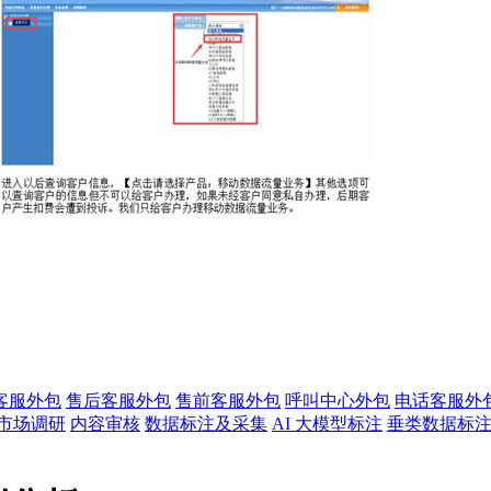
客服外包
售后客服外包
售前客服外包
呼叫中心外包
电话客服外
市场调研
内容审核
数据标注及采集
AI 大模型标注
垂类数据标