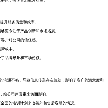
以提升服务质量和效率。
能够更专注于产品创新和市场拓展。
了客户对公司的信任感。
运营成本。
升了品牌形象和市场份额。
间的沟通不畅，导致信息传递存在偏差，影响了客户的满意度和
，给公司声誉带来负面影响。
更全面的培训计划来改善外包售后客服的情况。