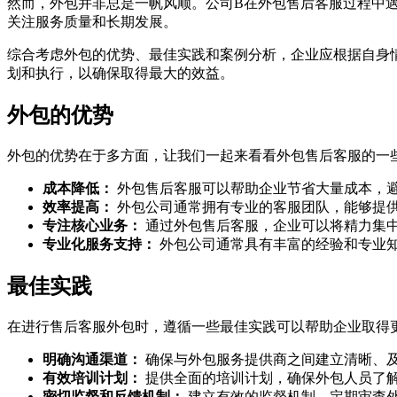
然而，外包并非总是一帆风顺。公司B在外包售后客服过程中
关注服务质量和长期发展。
综合考虑外包的优势、最佳实践和案例分析，企业应根据自身
划和执行，以确保取得最大的效益。
外包的优势
外包的优势在于多方面，让我们一起来看看外包售后客服的一
成本降低：
外包售后客服可以帮助企业节省大量成本，
效率提高：
外包公司通常拥有专业的客服团队，能够提
专注核心业务：
通过外包售后客服，企业可以将精力集
专业化服务支持：
外包公司通常具有丰富的经验和专业
最佳实践
在进行售后客服外包时，遵循一些最佳实践可以帮助企业取得
明确沟通渠道：
确保与外包服务提供商之间建立清晰、
有效培训计划：
提供全面的培训计划，确保外包人员了
密切监督和反馈机制：
建立有效的监督机制，定期审查