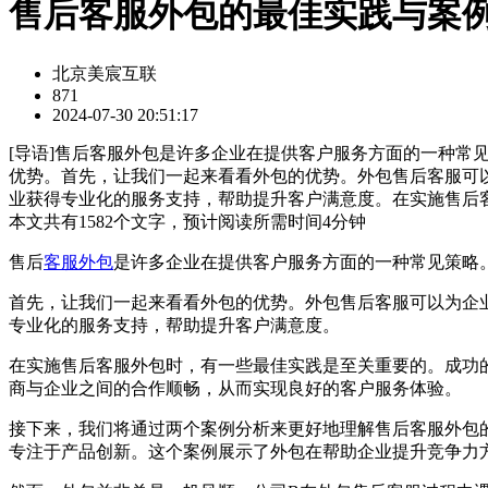
售后客服外包的最佳实践与案
北京美宸互联
871
2024-07-30 20:51:17
[
导语
]售后客服外包是许多企业在提供客户服务方面的一种常
优势。首先，让我们一起来看看外包的优势。外包售后客服可
业获得专业化的服务支持，帮助提升客户满意度。在实施售后
本文共有
1582
个文字，预计阅读所需时间
4
分钟
售后
客服外包
是许多企业在提供客户服务方面的一种常见策略
首先，让我们一起来看看外包的优势。外包售后客服可以为企
专业化的服务支持，帮助提升客户满意度。
在实施售后客服外包时，有一些最佳实践是至关重要的。成功
商与企业之间的合作顺畅，从而实现良好的客户服务体验。
接下来，我们将通过两个案例分析来更好地理解售后客服外包
专注于产品创新。这个案例展示了外包在帮助企业提升竞争力