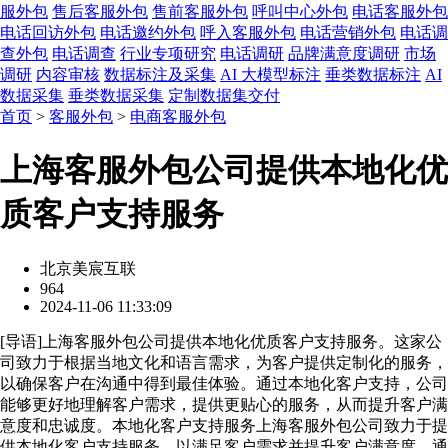
服外包
售后客服外包
售前客服外包
呼叫中心外包
电话客服外包
电话回访外包
电话邀约外包
呼入客服外包
电话营销外包
电话调
查外包
电话调查
行业专项研究
电话调研
品牌满意度调研
市场
调研
内容审核
数据标注及采集
AI 大模型标注
垂类数据标注
AI
数据采集
垂类数据采集
定制数据集交付
首页
>
客服外包
>
电商客服外包
上海客服外包公司提供本地化优
质客户支持服务
北京美宸互联
964
2024-11-06 11:33:09
[
导语
]上海客服外包公司提供本地化优质客户支持服务。这家公
司致力于根据当地文化和语言需求，为客户提供定制化的服务，
以确保客户在沟通中得到最佳体验。通过本地化客户支持，公司
能够更好地理解客户需求，提供更贴心的服务，从而提升客户满
意度和忠诚度。本地化客户支持服务上海客服外包公司致力于提
供本地化客户支持服务，以满足客户需求并提升客户满意度。通