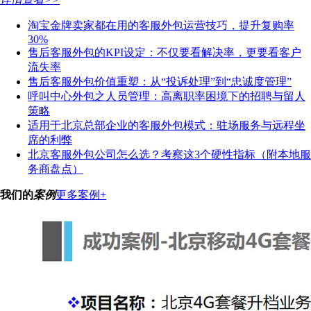
淘宝金牌卖家都在用的客服外包运营技巧，提升复购率
30%
售后客服外包的KPI设定：不仅要看解决率，更要看客户
流失率
售后客服外包价值重塑：从“投诉处理”到“忠诚度管理”
呼叫中心外包之人员管理：高离职率困境下的招聘与留人
策略
适用于北京总部企业的客服外包模式：驻场服务与远程坐
席的利弊
北京客服外包公司怎么选？考察这3个硬性指标（附本地服
务商盘点）
我们的
案例
更多案例+