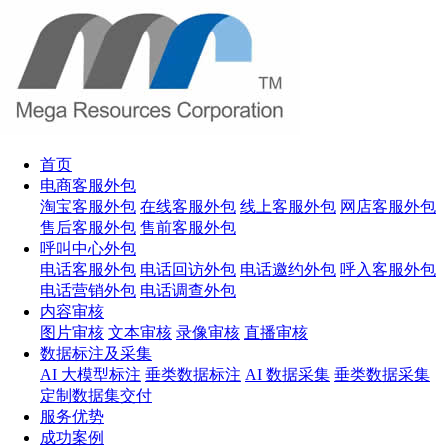
首页
电商客服外包
淘宝客服外包
在线客服外包
线上客服外包
网店客服外包
售后客服外包
售前客服外包
呼叫中心外包
电话客服外包
电话回访外包
电话邀约外包
呼入客服外包
电话营销外包
电话调查外包
内容审核
图片审核
文本审核
录像审核
直播审核
数据标注及采集
AI 大模型标注
垂类数据标注
AI 数据采集
垂类数据采集
定制数据集交付
服务优势
成功案例