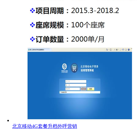
北京移动4G套餐升档外呼营销