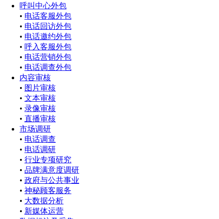
呼叫中心外包
•
电话客服外包
•
电话回访外包
•
电话邀约外包
•
呼入客服外包
•
电话营销外包
•
电话调查外包
内容审核
•
图片审核
•
文本审核
•
录像审核
•
直播审核
市场调研
•
电话调查
•
电话调研
•
行业专项研究
•
品牌满意度调研
•
政府与公共事业
•
神秘顾客服务
•
大数据分析
•
新媒体运营