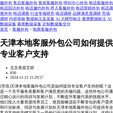
服外包
售后客服外包
售前客服外包
呼叫中心外包
电话客服外包
电话回访外包
电话邀约外包
呼入客服外包
电话营销外包
电话调
查外包
电话调查
行业专项研究
电话调研
品牌满意度调研
市场
调研
内容审核
数据标注及采集
AI 大模型标注
垂类数据标注
AI
数据采集
垂类数据采集
定制数据集交付
首页
>
客服外包
>
电商客服外包
天津本地客服外包公司如何提供
专业客户支持
北京美宸互联
830
2024-11-21 11:29:57
[
导语
]天津本地客服外包公司是如何提供专业客户支持的呢？这
是一个关乎服务质量和客户满意度的关键问题。这些外包公司通
过精心设计的培训与发展计划，不断提升客服代表的技能水平。
他们投入大量资源培养员工，使其能够适应不断变化的客户需求
和行业标准。培训与发展计划在天津本地客服外包公司提供专业
客户支持的关键方面之一是他们设计的培训与发展计划。这些计