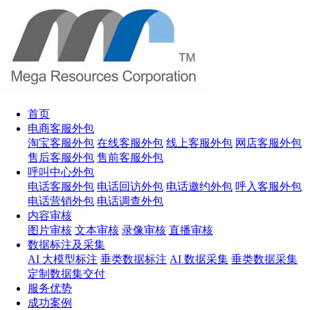
首页
电商客服外包
淘宝客服外包
在线客服外包
线上客服外包
网店客服外包
售后客服外包
售前客服外包
呼叫中心外包
电话客服外包
电话回访外包
电话邀约外包
呼入客服外包
电话营销外包
电话调查外包
内容审核
图片审核
文本审核
录像审核
直播审核
数据标注及采集
AI 大模型标注
垂类数据标注
AI 数据采集
垂类数据采集
定制数据集交付
服务优势
成功案例