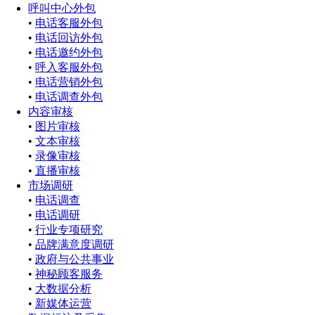
呼叫中心外包
•
电话客服外包
•
电话回访外包
•
电话邀约外包
•
呼入客服外包
•
电话营销外包
•
电话调查外包
内容审核
•
图片审核
•
文本审核
•
录像审核
•
直播审核
市场调研
•
电话调查
•
电话调研
•
行业专项研究
•
品牌满意度调研
•
政府与公共事业
•
神秘顾客服务
•
大数据分析
•
新媒体运营