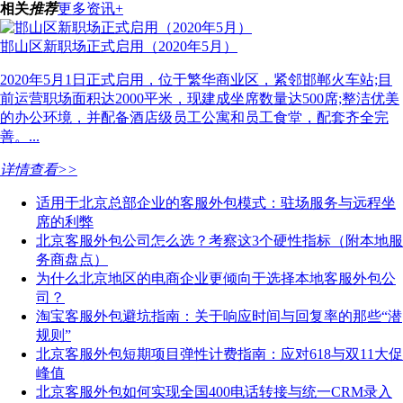
相关
推荐
更多资讯+
邯山区新职场正式启用（2020年5月）
2020年5月1日正式启用，位于繁华商业区，紧邻邯郸火车站;目
前运营职场面积达2000平米，现建成坐席数量达500席;整洁优美
的办公环境，并配备酒店级员工公寓和员工食堂，配套齐全完
善。...
详情查看>>
适用于北京总部企业的客服外包模式：驻场服务与远程坐
席的利弊
北京客服外包公司怎么选？考察这3个硬性指标（附本地服
务商盘点）
为什么北京地区的电商企业更倾向于选择本地客服外包公
司？
淘宝客服外包避坑指南：关于响应时间与回复率的那些“潜
规则”
北京客服外包短期项目弹性计费指南：应对618与双11大促
峰值
北京客服外包如何实现全国400电话转接与统一CRM录入