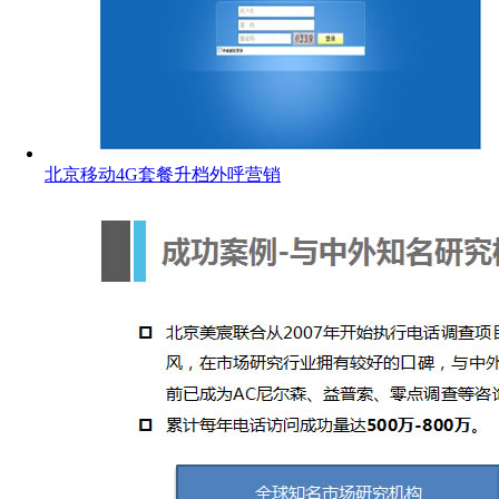
北京移动4G套餐升档外呼营销