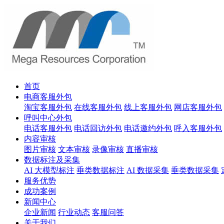
首页
电商客服外包
淘宝客服外包
在线客服外包
线上客服外包
网店客服外包
呼叫中心外包
电话客服外包
电话回访外包
电话邀约外包
呼入客服外包
内容审核
图片审核
文本审核
录像审核
直播审核
数据标注及采集
AI 大模型标注
垂类数据标注
AI 数据采集
垂类数据采集
服务优势
成功案例
新闻中心
企业新闻
行业动态
客服问答
关于我们