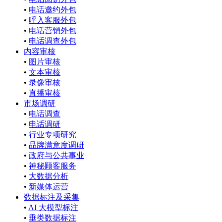
•
电话邀约外包
•
呼入客服外包
•
电话营销外包
•
电话调查外包
内容审核
•
图片审核
•
文本审核
•
录像审核
•
直播审核
市场调研
•
电话调查
•
电话调研
•
行业专项研究
•
品牌满意度调研
•
政府与公共事业
•
神秘顾客服务
•
大数据分析
•
新媒体运营
数据标注及采集
•
AI 大模型标注
•
垂类数据标注