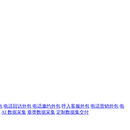
包
电话回访外包
电话邀约外包
呼入客服外包
电话营销外包
电
注
AI 数据采集
垂类数据采集
定制数据集交付