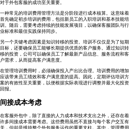
对于外包客服的成功至关重要。
一种常见的培训费用管理方法是分阶段进行成本核算。这意味着
首先确定初步培训的费用，包括新员工的入职培训和基本技能培
训。随后，需要考虑持续的技能发展项目，以确保客服团队与行
业标准和最佳实践保持同步。
另一个关键考虑因素是知识转移的投资。培训不仅仅是为了短期
目标，还要确保员工能够长期提供优质的客户服务。通过知识转
移的投资，公司可以确保员工了解最新产品信息、服务流程和客
户需求，从而提高客户满意度。
在管理培训费用时，必须确保投入产出比合理。培训费用的增加
应该带来员工绩效和客户满意度的提高。因此，定期评估培训方
案的有效性至关重要，以便根据实际表现进行调整并最大化投资
回报。
间接成本考虑
在客服外包中，除了直接的人力成本和技术支出之外，还存在着
许多间接成本需要考虑。这些费用虽然不直接与每个客户交互有
关，但却是维持整个外包服务运作的重要支柱。其中，管理费用