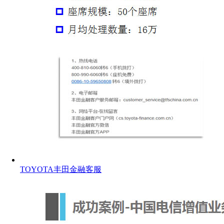
TOYOTA丰田金融客服