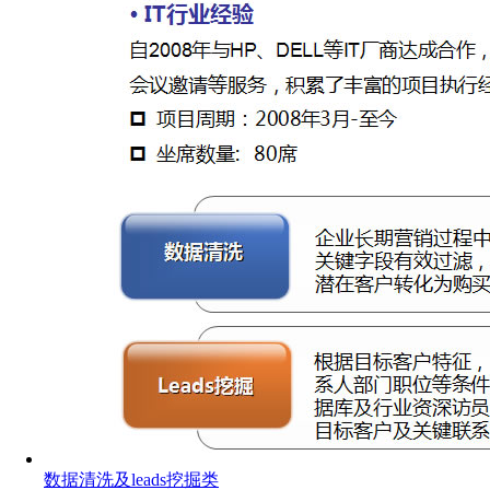
数据清洗及leads挖掘类