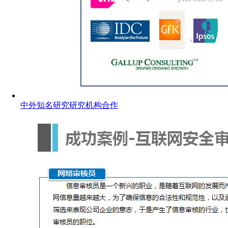
中外知名研究研究机构合作