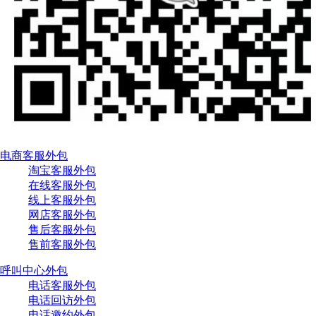
电商客服外包
淘宝客服外包
在线客服外包
线上客服外包
网店客服外包
售后客服外包
售前客服外包
呼叫中心外包
电话客服外包
电话回访外包
电话邀约外包