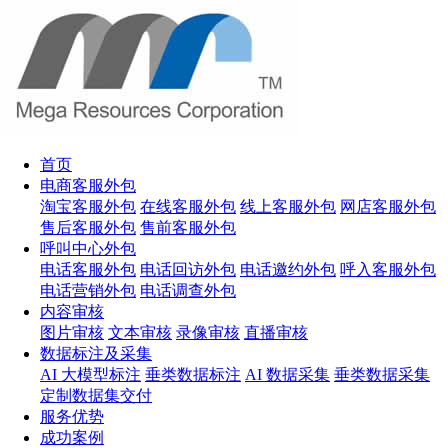
首页
电商客服外包
淘宝客服外包
在线客服外包
线上客服外包
网店客服外包
售后客服外包
售前客服外包
呼叫中心外包
电话客服外包
电话回访外包
电话邀约外包
呼入客服外包
电话营销外包
电话调查外包
内容审核
图片审核
文本审核
录像审核
直播审核
数据标注及采集
AI 大模型标注
垂类数据标注
AI 数据采集
垂类数据采集
定制数据集交付
服务优势
成功案例