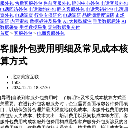
服外包
售后客服外包
售前客服外包
呼叫中心外包
电话客服外包
电话回访外包
电话邀约外包
呼入客服外包
电话营销外包
电话调
查外包
电话调查
行业专项研究
电话调研
品牌满意度调研
市场
调研
内容审核
数据标注及采集
AI 大模型标注
垂类数据标注
AI
数据采集
垂类数据采集
定制数据集交付
首页
>
客服外包
>
电商客服外包
客服外包费用明细及常见成本核
算方式
北京美宸互联
1503
2024-12-12 18:37:30
[
导语
]当谈到客服外包费用时，了解明细及常见成本核算方式至
关重要。在进行外包客服服务时，企业需要全面考虑各种费用项
目，以确保预算合理并最大限度地优化成本。客服外包费用的构
成包括人力成本、技术支出、培训费用以及间接成本等方面。客
服外包费用构成客服外包费用构成是指客户服务外包所涉及的各
种费用项目。这些费用包括人员支出、技术费用、培训成本和一