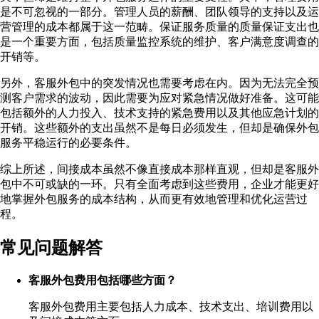
是不可忽视的一部分。管理人员的薪酬、团队领导的支持以及运
营管理的成本都属于这一范畴。保证服务质量的质量保证支出也
是一个重要方面，包括质量监控系统的维护、客户满意度调查的
开销等。
另外，客服外包中的突发情况也需要考虑在内。因为无法完全预
测客户需求的波动，因此需要为应对紧急情况做好准备。这可能
包括额外的人力投入、技术支持的紧急费用以及其他应急计划的
开销。这些额外的支出虽然不是每日必须发生，但却是确保外包
服务平稳运行的必要条件。
综上所述，间接成本虽然不像直接成本那样直观，但却是客服外
包中不可或缺的一环。只有全面考虑到这些费用，企业才能更好
地掌握外包服务的成本结构，从而更有效地管理和优化运营过
程。
常见问题解答
客服外包费用包括哪些方面？
客服外包费用主要包括人力成本、技术支出、培训费用以