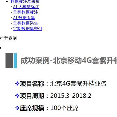
数据标注及采集
•
AI 大模型标注
•
垂类数据标注
•
AI 数据采集
•
垂类数据采集
•
定制数据集交付
推荐案例