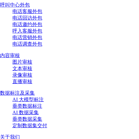
呼叫中心外包
电话客服外包
电话回访外包
电话邀约外包
呼入客服外包
电话营销外包
电话调查外包
内容审核
图片审核
文本审核
录像审核
直播审核
数据标注及采集
AI 大模型标注
垂类数据标注
AI 数据采集
垂类数据采集
定制数据集交付
关于我们