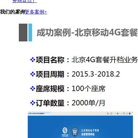
务商盘点）
我们的
案例
更多案例+