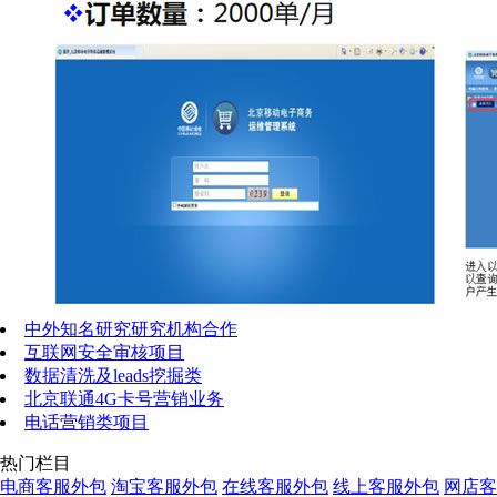
中外知名研究研究机构合作
互联网安全审核项目
数据清洗及leads挖掘类
北京联通4G卡号营销业务
电话营销类项目
热门栏目
电商客服外包
淘宝客服外包
在线客服外包
线上客服外包
网店客