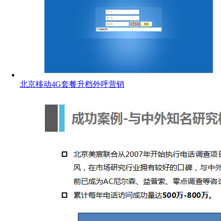
北京移动4G套餐升档外呼营销