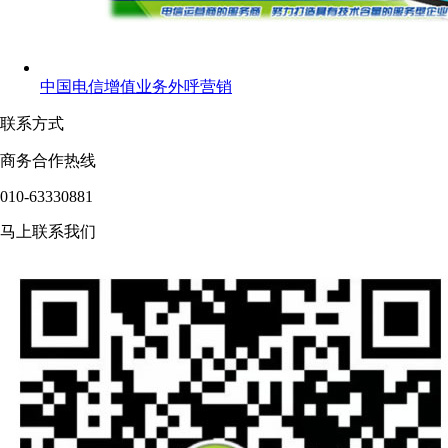
中国电信增值业务外呼营销
联系方式
商务合作热线
010-63330881
马上联系我们