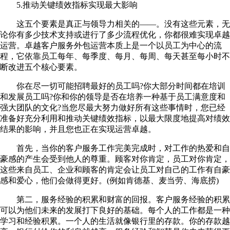
5.推动关键绩效指标实现最大影响
这五个要素是真正与领导力相关的——。没有这些元素，无
论你有多少技术支持或进行了多少流程优化，你都很难实现卓越
运营。卓越客户服务外包运营本质上是一个以员工为中心的流
程，它依靠员工每年、每季度、每月、每周、每天甚至每小时不
断改进五个核心要素。
你在尽一切可能招聘最好的员工吗?你大部分时间都在培训
和发展员工吗?你和你的领导是否在培养一种基于员工满意度和
强大团队的文化?当您尽最大努力做好所有这些事情时，您已经
准备好充分利用和推动关键绩效指标，以最大限度地提高对绩效
结果的影响，并且您也正在实现运营卓越。
首先，当你的客户服务工作完美完成时，对工作的热爱和自
豪感的产生会受到他人的尊重。顾客对你肯定，员工对你肯定，
这些来自员工、企业和顾客的肯定会让员工对自己的工作有自豪
感和爱心，他们会做得更好。(例如肯德基、麦当劳、海底捞)
第二，服务经验的积累和财富的回报。客户服务经验的积累
可以为他们未来的发展打下良好的基础。每个人的工作都是一种
学习和经验积累。一个人的生活就像银行里的存款。你的存款越