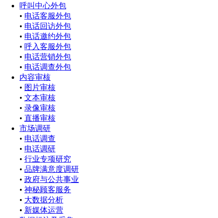
呼叫中心外包
•
电话客服外包
•
电话回访外包
•
电话邀约外包
•
呼入客服外包
•
电话营销外包
•
电话调查外包
内容审核
•
图片审核
•
文本审核
•
录像审核
•
直播审核
市场调研
•
电话调查
•
电话调研
•
行业专项研究
•
品牌满意度调研
•
政府与公共事业
•
神秘顾客服务
•
大数据分析
•
新媒体运营