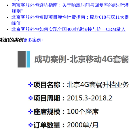
淘宝客服外包避坑指南：关于响应时间与回复率的那些“潜
规则”
北京客服外包短期项目弹性计费指南：应对618与双11大促
峰值
北京客服外包如何实现全国400电话转接与统一CRM录入
我们的
案例
更多案例+