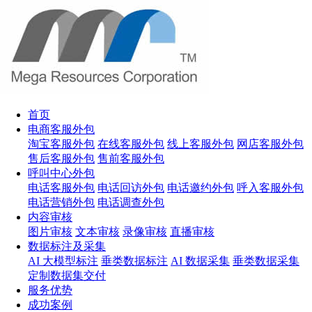
首页
电商客服外包
淘宝客服外包
在线客服外包
线上客服外包
网店客服外包
售后客服外包
售前客服外包
呼叫中心外包
电话客服外包
电话回访外包
电话邀约外包
呼入客服外包
电话营销外包
电话调查外包
内容审核
图片审核
文本审核
录像审核
直播审核
数据标注及采集
AI 大模型标注
垂类数据标注
AI 数据采集
垂类数据采集
定制数据集交付
服务优势
成功案例