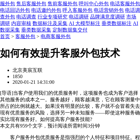
服外包
售后客服外包
售前客服外包
呼叫中心外包
电话客服外包
电话回访外包
电话邀约外包
呼入客服外包
电话营销外包
电话调
查外包
电话调查
行业专项研究
电话调研
品牌满意度调研
市场
调研
内容审核
数据标注及采集
AI 大模型标注
垂类数据标注
AI
数据采集
垂类数据采集
定制数据集交付
首页
>
客服外包
>
电商客服外包
如何有效提升客服外包技术
北京美宸互联
1850
2020-01-21 14:31:00
[
导语
]当客户使用我们的优质服务时，这项服务也成为客户选择
其他服务的成本之一。服务越好，顾客越满意，它在顾客测量中
所占的比例就越大。如果没有明显的比较，客户就不会冒着失去
现有优质服务的风险，选择另一种未知服务——即使这种服务确
实比现有服务好。如何提高客户服务技能?
本文共有
959
个文字，预计阅读所需时间
3
分钟
客户服务外包优质服务是指强烈的个人特征和项目特征。程