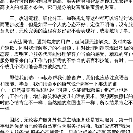
高，银行付给你的利息就越高。服务经验和智慧是你未来获得更
高收入的最基本条件。它们是你的财富和最宝贵的财富。
三、改进流程、细化分工、加强规划等这些都可以通过讨论
而逐步改进，但是如果一个人的心态不好，定位不明确，没有服
务意识，无论完美的流程有多好都不会表现好，或者敷衍了事。
4.表达同情。遇到焦虑的用户，但问题无法解决。及时向客
户道歉，同时我理解客户的不耐烦，并对处理问题表现出积极的
态度，表明客户服务代表能够理解客户当前的感受。糟糕的客户
服务通常来自与工作合作所需的不恰当的语言和技能。有时，一
个或几个词可能会导致彼此拒绝。
即使我们请clean叔叔帮我们擦窗户，我们也应该注意语言
和技能。毕竟，我们用命令的语气说:“请擦一下那边的窗
户。”仍然微笑着温和地说:“阿姨，你能帮我擦窗户吗?”这也是一
个与工作合作，增加微笑和改变几句话的要求。我想阿姨擦拭的
时候心情肯定不一样，当然她的意图也不一样，所以结果肯定不
一样。
因此，无论客户服务外包是主动服务还是被动服务，第一件
事就是你是否已经将自己定位为服务提供商。我们应该有“我为
每个人服务”的服务心态和意识。只有这样的心态和高度的意识