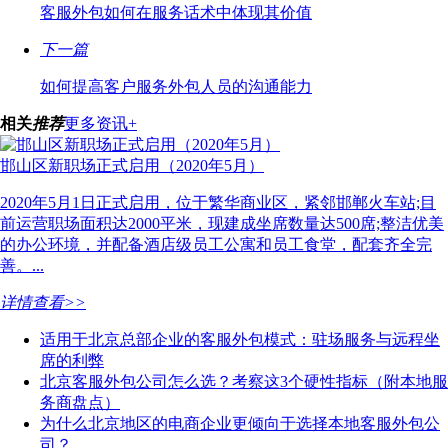
客服外包如何在服务话术中体现其价值
下一篇
如何提高客户服务外包人员的沟通能力
相关
推荐
更多资讯+
邯山区新职场正式启用（2020年5月）
2020年5月1日正式启用，位于繁华商业区，紧邻邯郸火车站;目
前运营职场面积达2000平米，现建成坐席数量达500席;整洁优美
的办公环境，并配备酒店级员工公寓和员工食堂，配套齐全完
善。...
详情查看>>
适用于北京总部企业的客服外包模式：驻场服务与远程坐
席的利弊
北京客服外包公司怎么选？考察这3个硬性指标（附本地服
务商盘点）
为什么北京地区的电商企业更倾向于选择本地客服外包公
司？