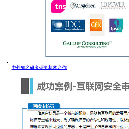
中外知名研究研究机构合作