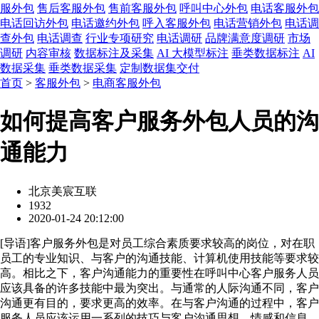
服外包
售后客服外包
售前客服外包
呼叫中心外包
电话客服外包
电话回访外包
电话邀约外包
呼入客服外包
电话营销外包
电话调
查外包
电话调查
行业专项研究
电话调研
品牌满意度调研
市场
调研
内容审核
数据标注及采集
AI 大模型标注
垂类数据标注
AI
数据采集
垂类数据采集
定制数据集交付
首页
>
客服外包
>
电商客服外包
如何提高客户服务外包人员的沟
通能力
北京美宸互联
1932
2020-01-24 20:12:00
[
导语
]客户服务外包是对员工综合素质要求较高的岗位，对在职
员工的专业知识、与客户的沟通技能、计算机使用技能等要求较
高。相比之下，客户沟通能力的重要性在呼叫中心客户服务人员
应该具备的许多技能中最为突出。与通常的人际沟通不同，客户
沟通更有目的，要求更高的效率。在与客户沟通的过程中，客户
服务人员应该运用一系列的技巧与客户沟通思想、情感和信息，