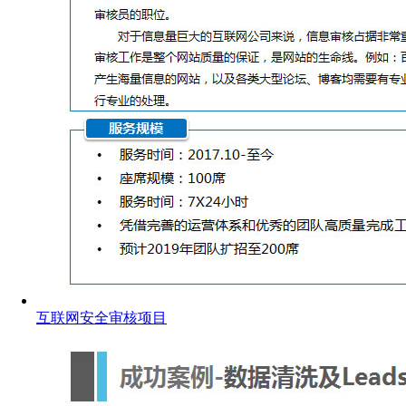
互联网安全审核项目