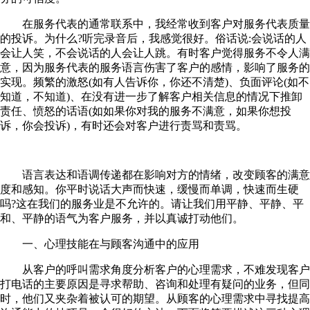
在服务代表的通常联系中，我经常收到客户对服务代表质量
的投诉。为什么?听完录音后，我感觉很好。俗话说:会说话的人
会让人笑，不会说话的人会让人跳。有时客户觉得服务不令人满
意，因为服务代表的服务语言伤害了客户的感情，影响了服务的
实现。频繁的激怒(如有人告诉你，你还不清楚)、负面评论(如不
知道，不知道)、在没有进一步了解客户相关信息的情况下推卸
责任、愤怒的话语(如如果你对我的服务不满意，如果你想投
诉，你会投诉)，有时还会对客户进行责骂和责骂。
语言表达和语调传递都在影响对方的情绪，改变顾客的满意
度和感知。你平时说话大声而快速，缓慢而单调，快速而生硬
吗?这在我们的服务业是不允许的。请让我们用平静、平静、平
和、平静的语气为客户服务，并以真诚打动他们。
一、心理技能在与顾客沟通中的应用
从客户的呼叫需求角度分析客户的心理需求，不难发现客户
打电话的主要原因是寻求帮助、咨询和处理有疑问的业务，但同
时，他们又夹杂着被认可的期望。从顾客的心理需求中寻找提高