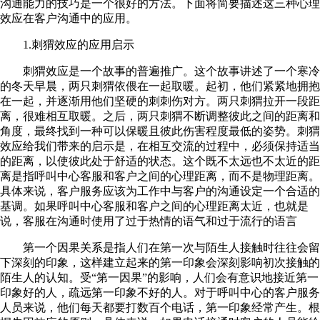
沟通能力的技巧是一个很好的方法。下面将简要描述这三种心理
效应在客户沟通中的应用。
1.刺猬效应的应用启示
刺猬效应是一个故事的普遍推广。这个故事讲述了一个寒冷
的冬天早晨，两只刺猬依偎在一起取暖。起初，他们紧紧地拥抱
在一起，并逐渐用他们坚硬的刺刺伤对方。两只刺猬拉开一段距
离，很难相互取暖。之后，两只刺猬不断调整彼此之间的距离和
角度，最终找到一种可以保暖且彼此伤害程度最低的姿势。刺猬
效应给我们带来的启示是，在相互交流的过程中，必须保持适当
的距离，以使彼此处于舒适的状态。这个既不太远也不太近的距
离是指呼叫中心客服和客户之间的心理距离，而不是物理距离。
具体来说，客户服务应该为工作中与客户的沟通设定一个合适的
基调。如果呼叫中心客服和客户之间的心理距离太近，也就是
说，客服在沟通时使用了过于热情的语气和过于流行的语言
第一个因果关系是指人们在第一次与陌生人接触时往往会留
下深刻的印象，这样建立起来的第一印象会深刻影响初次接触的
陌生人的认知。受“第一因果”的影响，人们会有意识地接近第一
印象好的人，疏远第一印象不好的人。对于呼叫中心的客户服务
人员来说，他们每天都要打数百个电话，第一印象经常产生。根