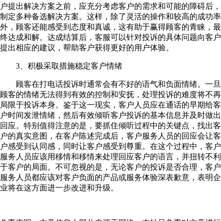
户提出解决方案之前，应充分考虑客户的需求和可能的障碍后，
制定多种备选解决方案。这样，除了灵活的操作和较高的成功率
外，顾客还能感受到态度和真诚，这有助于赢得顾客的青睐，最
终达成和解。达成结算后，客服可以针对投诉的具体问题向客户
提出相应的建议，帮助客户获得更好的用户体验。
3、积极采取措施稳定客户情绪
顾客在打电话投诉时通常会有不好的语气和负面情绪。一旦
顾客的情绪无法得到有效的控制和安抚，处理投诉的难度将不再
局限于投诉本身。鉴于这一现实，客户人员应在通话的早期给客
户时间发泄情绪，然后有效倾听客户投诉的基本信息并及时做出
回应。特别值得注意的是，要抓住倾听过程中的关键点，找出客
户的真实意图，在客户陈述完成后，客户服务人员的回应会让客
户感受到认同感，同时让客户感受到尊重。在这个过程中，客户
服务人员应该用移情和移情来处理回应客户的语言，并扭转不利
于客户的局面。不可忽视的是，无论客户的投诉是否合理，客户
服务人员都应该对客户负面的产品或服务体验深表歉意，表明企
业将在这方面进一步改进和升级。