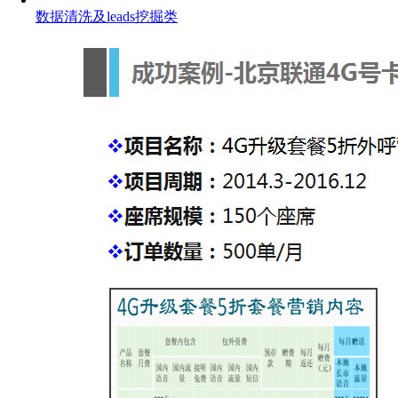
数据清洗及leads挖掘类