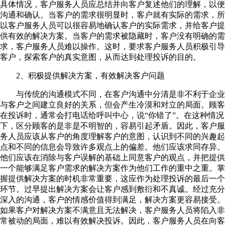
具体情况，客户服务人员应总结并向客户复述他们的理解，以便
沟通和确认。当客户的需求很明显时，客户就有实际的需求，所
以客户服务人员可以很容易地确认客户的实际需求，并给客户提
供有效的解决方案。当客户的需求被隐藏时，客户没有明确的需
求，客户服务人员难以操作。这时，要求客户服务人员积极引导
客户，探索客户的真实意图，从而达到处理投诉的目的。
2、积极提供解决方案，有效解决客户问题
与传统的沟通模式不同，在客户沟通中分清是非不利于企业
与客户之间建立良好的关系，但会产生冷漠和对立的局面。顾客
在投诉时，通常会打电话给呼叫中心，说“你错了”。在这种情况
下，区分顾客的是非是不明智的，容易引起矛盾。因此，客户服
务人员应该从客户的角度理解客户的意图，认识到不同的兴趣起
点和不同的信息会导致许多观点上的偏差。他们应该求同存异。
他们应该在消除与客户误解的基础上同意客户的观点，并把提供
一个能够满足客户需求的解决方案作为他们工作的重中之重。掌
握提供解决方案的时机非常重要，这应作为处理投诉的最后一个
环节。过早提出解决方案会让客户感到敷衍和不真诚。经过充分
深入的沟通，客户的情感价值得到满足，解决方案更容易接受。
如果客户对解决方案不满意且无法解决，客户服务人员将陷入非
常被动的局面，难以有效解决投诉。因此，客户服务人员在向客