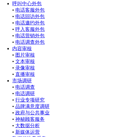
呼叫中心外包
•
电话客服外包
•
电话回访外包
•
电话邀约外包
•
呼入客服外包
•
电话营销外包
•
电话调查外包
内容审核
•
图片审核
•
文本审核
•
录像审核
•
直播审核
市场调研
•
电话调查
•
电话调研
•
行业专项研究
•
品牌满意度调研
•
政府与公共事业
•
神秘顾客服务
•
大数据分析
•
新媒体运营