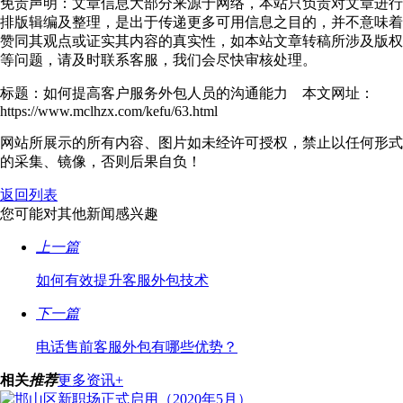
免责声明：文章信息大部分来源于网络，本站只负责对文章进行
排版辑编及整理，是出于传递更多可用信息之目的，并不意味着
赞同其观点或证实其内容的真实性，如本站文章转稿所涉及版权
等问题，请及时联系客服，我们会尽快审核处理。
标题：如何提高客户服务外包人员的沟通能力 本文网址：
https://www.mclhzx.com/kefu/63.html
网站所展示的所有内容、图片如未经许可授权，禁止以任何形式
的采集、镜像，否则后果自负！
返回列表
您可能对其他新闻感兴趣
上一篇
如何有效提升客服外包技术
下一篇
电话售前客服外包有哪些优势？
相关
推荐
更多资讯+