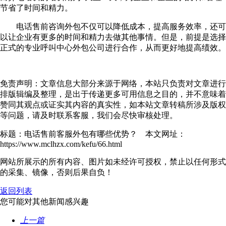
节省了时间和精力。
电话售前咨询外包不仅可以降低成本，提高服务效率，还可
以让企业有更多的时间和精力去做其他事情。但是，前提是选择
正式的专业呼叫中心外包公司进行合作，从而更好地提高绩效。
免责声明：文章信息大部分来源于网络，本站只负责对文章进行
排版辑编及整理，是出于传递更多可用信息之目的，并不意味着
赞同其观点或证实其内容的真实性，如本站文章转稿所涉及版权
等问题，请及时联系客服，我们会尽快审核处理。
标题：电话售前客服外包有哪些优势？ 本文网址：
https://www.mclhzx.com/kefu/66.html
网站所展示的所有内容、图片如未经许可授权，禁止以任何形式
的采集、镜像，否则后果自负！
返回列表
您可能对其他新闻感兴趣
上一篇