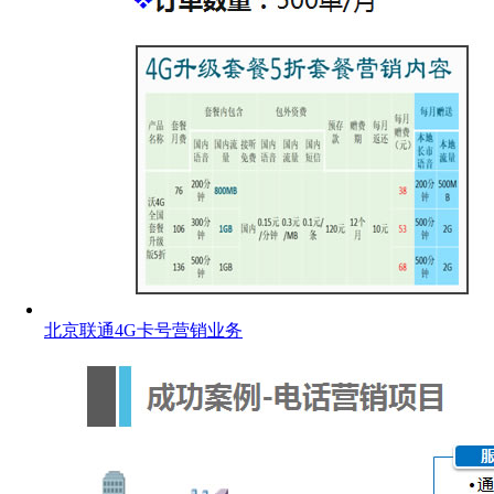
北京联通4G卡号营销业务