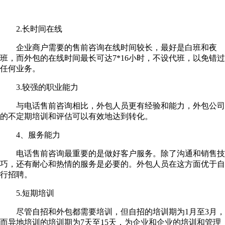
2.长时间在线
企业商户需要的售前咨询在线时间较长，最好是白班和夜
班，而外包的在线时间最长可达7*16小时，不设代班，以免错过
任何业务。
3.较强的职业能力
与电话售前咨询相比，外包人员更有经验和能力，外包公司
的不定期培训和评估可以有效地达到转化。
4、服务能力
电话售前咨询最重要的是做好客户服务。除了沟通和销售技
巧，还有耐心和热情的服务是必要的。外包人员在这方面优于自
行招聘。
5.短期培训
尽管自招和外包都需要培训，但自招的培训期为1月至3月，
而异地培训的培训期为7天至15天，为企业和企业的培训和管理