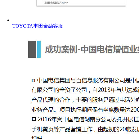
TOYOTA丰田金融客服