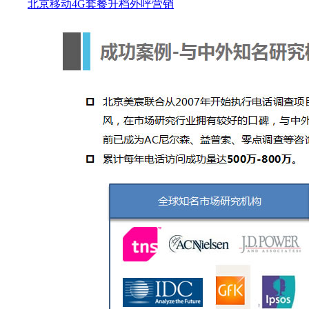
北京移动4G套餐升档外呼营销