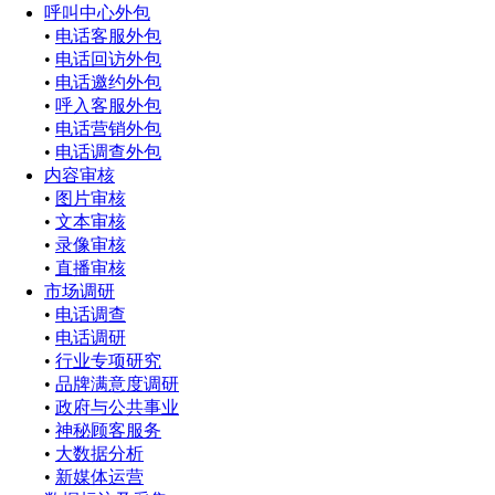
呼叫中心外包
•
电话客服外包
•
电话回访外包
•
电话邀约外包
•
呼入客服外包
•
电话营销外包
•
电话调查外包
内容审核
•
图片审核
•
文本审核
•
录像审核
•
直播审核
市场调研
•
电话调查
•
电话调研
•
行业专项研究
•
品牌满意度调研
•
政府与公共事业
•
神秘顾客服务
•
大数据分析
•
新媒体运营