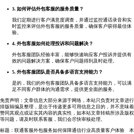
3. 如何评估外包客服的服务质量？
我们定期进行客户满意度调查，并通过监控通话录音和实
时监控来评估外包客服的服务质量，确保客户获得最佳体
验。
4. 外包客服如何处理投诉和问题解决？
外包客服团队经验丰富，能够快速响应客户投诉并提供有
效的问题解决方案，确保客户问题得到及时处理。
5. 外包客服团队是否具备多语言支持能力？
是的，我们的外包客服团队具备多语言支持能力，可以满
足不同客户群体的沟通需求，提供更全面的服务。
免责声明：文章信息大部分来源于网络，本站只负责对文章进行
排版辑编及整理，是出于传递更多可用信息之目的，并不意味着
赞同其观点或证实其内容的真实性，如本站文章转稿所涉及版权
等问题，请及时联系客服，我们会尽快审核处理。
标题：联通客服外包服务如何保障通信行业高质量客户体验 本