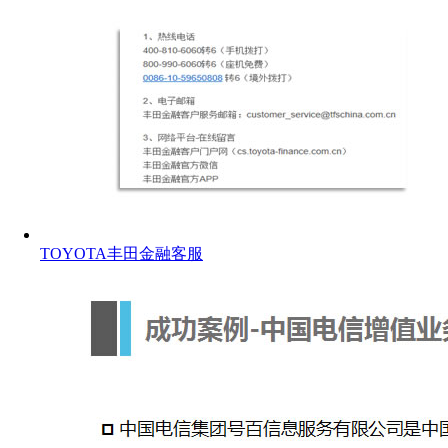
TOYOTA丰田金融客服