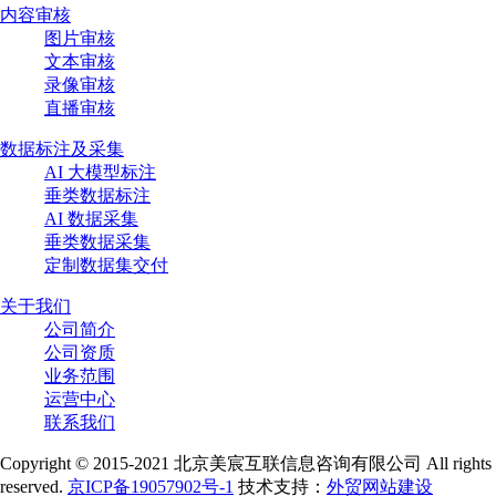
内容审核
图片审核
文本审核
录像审核
直播审核
数据标注及采集
AI 大模型标注
垂类数据标注
AI 数据采集
垂类数据采集
定制数据集交付
关于我们
公司简介
公司资质
业务范围
运营中心
联系我们
Copyright © 2015-2021 北京美宸互联信息咨询有限公司 All rights
reserved.
京ICP备19057902号-1
技术支持：
外贸网站建设