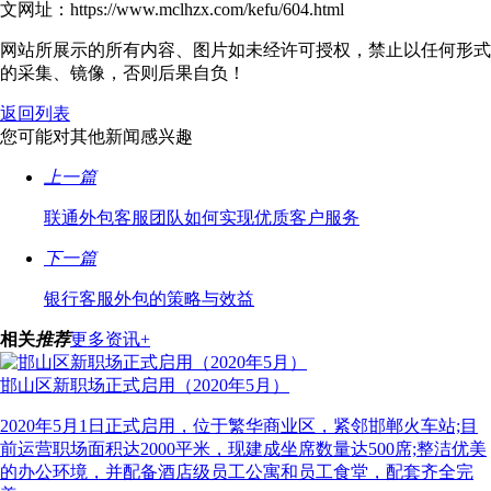
文网址：https://www.mclhzx.com/kefu/604.html
网站所展示的所有内容、图片如未经许可授权，禁止以任何形式
的采集、镜像，否则后果自负！
返回列表
您可能对其他新闻感兴趣
上一篇
联通外包客服团队如何实现优质客户服务
下一篇
银行客服外包的策略与效益
相关
推荐
更多资讯+
邯山区新职场正式启用（2020年5月）
2020年5月1日正式启用，位于繁华商业区，紧邻邯郸火车站;目
前运营职场面积达2000平米，现建成坐席数量达500席;整洁优美
的办公环境，并配备酒店级员工公寓和员工食堂，配套齐全完