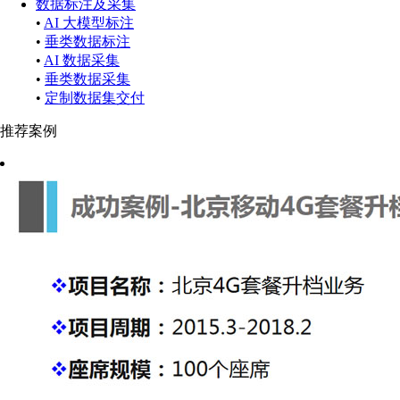
数据标注及采集
•
AI 大模型标注
•
垂类数据标注
•
AI 数据采集
•
垂类数据采集
•
定制数据集交付
推荐案例