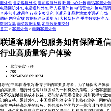
服外包
售后客服外包
售前客服外包
呼叫中心外包
电话客服外包
电话回访外包
电话邀约外包
呼入客服外包
电话营销外包
电话调
查外包
电话调查
行业专项研究
电话调研
品牌满意度调研
市场
调研
内容审核
数据标注及采集
AI 大模型标注
垂类数据标注
AI
数据采集
垂类数据采集
定制数据集交付
首页
>
客服外包
>
电商客服外包
联通客服外包服务如何保障通信
行业高质量客户体验
北京美宸互联
788
2025-02-08 09:10:34
[
导语
]中国联通作为通信行业的重要参与者，为了确保客户体验
的高质量，选择外包客服服务成为一种有效的策略。外包客服服
务不仅能够提供成本效益，还能够实现规模化扩展并获得专业知
识的支持。通过外包，中国联通能够专注于其核心业务，同时确
保客户获得高水平的服务。外包服务的优势之一是培训与质量控
制。外包客服提供商实施了严格的培训计划和质量控制措施，以