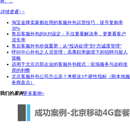
善。...
详情查看>>
淘宝金牌卖家都在用的客服外包运营技巧，提升复购率
30%
售后客服外包的KPI设定：不仅要看解决率，更要看客户
流失率
售后客服外包价值重塑：从“投诉处理”到“忠诚度管理”
呼叫中心外包之人员管理：高离职率困境下的招聘与留人
策略
适用于北京总部企业的客服外包模式：驻场服务与远程坐
席的利弊
北京客服外包公司怎么选？考察这3个硬性指标（附本地服
务商盘点）
我们的
案例
更多案例+