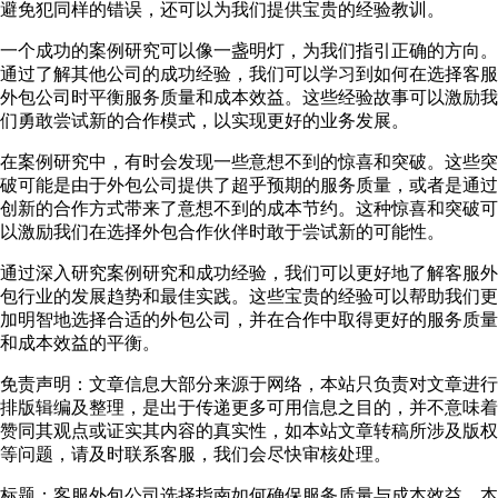
避免犯同样的错误，还可以为我们提供宝贵的经验教训。
一个成功的案例研究可以像一盏明灯，为我们指引正确的方向。
通过了解其他公司的成功经验，我们可以学习到如何在选择客服
外包公司时平衡服务质量和成本效益。这些经验故事可以激励我
们勇敢尝试新的合作模式，以实现更好的业务发展。
在案例研究中，有时会发现一些意想不到的惊喜和突破。这些突
破可能是由于外包公司提供了超乎预期的服务质量，或者是通过
创新的合作方式带来了意想不到的成本节约。这种惊喜和突破可
以激励我们在选择外包合作伙伴时敢于尝试新的可能性。
通过深入研究案例研究和成功经验，我们可以更好地了解客服外
包行业的发展趋势和最佳实践。这些宝贵的经验可以帮助我们更
加明智地选择合适的外包公司，并在合作中取得更好的服务质量
和成本效益的平衡。
免责声明：文章信息大部分来源于网络，本站只负责对文章进行
排版辑编及整理，是出于传递更多可用信息之目的，并不意味着
赞同其观点或证实其内容的真实性，如本站文章转稿所涉及版权
等问题，请及时联系客服，我们会尽快审核处理。
标题：客服外包公司选择指南如何确保服务质量与成本效益 本