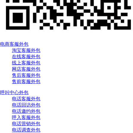
电商客服外包
淘宝客服外包
在线客服外包
线上客服外包
网店客服外包
售后客服外包
售前客服外包
呼叫中心外包
电话客服外包
电话回访外包
电话邀约外包
呼入客服外包
电话营销外包
电话调查外包