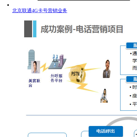
北京联通4G卡号营销业务