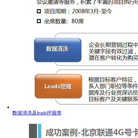
数据清洗及leads挖掘类