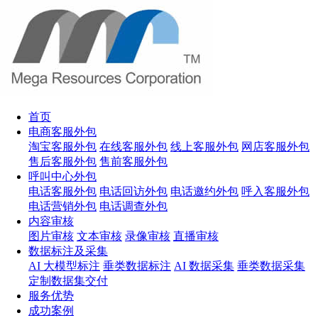
首页
电商客服外包
淘宝客服外包
在线客服外包
线上客服外包
网店客服外包
售后客服外包
售前客服外包
呼叫中心外包
电话客服外包
电话回访外包
电话邀约外包
呼入客服外包
电话营销外包
电话调查外包
内容审核
图片审核
文本审核
录像审核
直播审核
数据标注及采集
AI 大模型标注
垂类数据标注
AI 数据采集
垂类数据采集
定制数据集交付
服务优势
成功案例