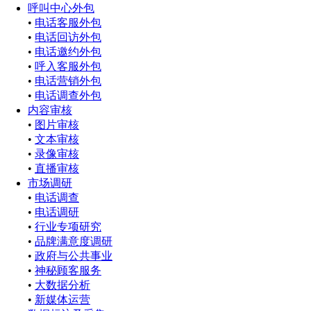
呼叫中心外包
•
电话客服外包
•
电话回访外包
•
电话邀约外包
•
呼入客服外包
•
电话营销外包
•
电话调查外包
内容审核
•
图片审核
•
文本审核
•
录像审核
•
直播审核
市场调研
•
电话调查
•
电话调研
•
行业专项研究
•
品牌满意度调研
•
政府与公共事业
•
神秘顾客服务
•
大数据分析
•
新媒体运营