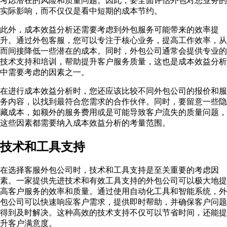
考虑潜在的风险和质量问题。因此，要全面评估外包对您业务的
实际影响，而不仅仅是看中短期的成本节约。
此外，成本效益分析还需要考虑到外包服务可能带来的效率提
升。通过外包客服，您可以专注于核心业务，提高工作效率，从
而间接降低一些潜在的成本。同时，外包公司通常会提供专业的
技术支持和培训，帮助提升客户服务质量，这也是成本效益分析
中需要考虑的因素之一。
在进行成本效益分析时，您还应该比较不同外包公司的报价和服
务内容，以找到最符合您需求的合作伙伴。同时，要留意一些隐
藏成本，如额外的服务费用或是可能导致客户流失的质量问题，
这些因素都需要纳入成本效益分析的考量范围。
技术和工具支持
在选择客服外包公司时，技术和工具支持是至关重要的考虑因
素。一家提供先进技术和有效工具支持的外包公司可以极大地提
高客户服务的效率和质量。通过使用自动化工具和智能系统，外
包公司可以快速响应客户需求，提供即时帮助，并确保客户问题
得到及时解决。这种高效的技术支持不仅可以节省时间，还能提
升客户满意度。