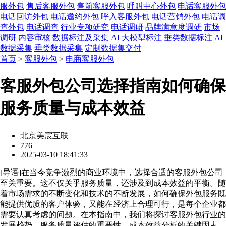
服外包
售后客服外包
售前客服外包
呼叫中心外包
电话客服外包
电话回访外包
电话邀约外包
呼入客服外包
电话营销外包
电话调
查外包
电话调查
行业专项研究
电话调研
品牌满意度调研
市场
调研
内容审核
数据标注及采集
AI 大模型标注
垂类数据标注
AI
数据采集
垂类数据采集
定制数据集交付
首页
>
客服外包
>
电商客服外包
客服外包公司选择指南如何确保
服务质量与成本效益
北京美宸互联
776
2025-03-10 18:41:33
[
导语
]在当今竞争激烈的商业环境中，选择合适的客服外包公司
至关重要。这不仅关乎服务质量，还涉及到成本效益的平衡。随
着市场需求的不断变化和技术的不断发展，如何确保外包服务既
能提供优质的客户体验，又能在经济上合理可行，是每个企业都
需要认真考虑的问题。在本指南中，我们将探讨客服外包行业的
发展趋势，服务质量评估的重要性，成本效益分析的关键因素，