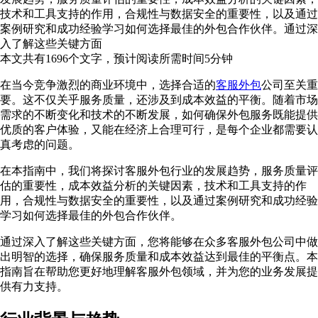
技术和工具支持的作用，合规性与数据安全的重要性，以及通过
案例研究和成功经验学习如何选择最佳的外包合作伙伴。通过深
入了解这些关键方面
本文共有
1696
个文字，预计阅读所需时间
5
分钟
在当今竞争激烈的商业环境中，选择合适的
客服外包
公司至关重
要。这不仅关乎服务质量，还涉及到成本效益的平衡。随着市场
需求的不断变化和技术的不断发展，如何确保外包服务既能提供
优质的客户体验，又能在经济上合理可行，是每个企业都需要认
真考虑的问题。
在本指南中，我们将探讨客服外包行业的发展趋势，服务质量评
估的重要性，成本效益分析的关键因素，技术和工具支持的作
用，合规性与数据安全的重要性，以及通过案例研究和成功经验
学习如何选择最佳的外包合作伙伴。
通过深入了解这些关键方面，您将能够在众多客服外包公司中做
出明智的选择，确保服务质量和成本效益达到最佳的平衡点。本
指南旨在帮助您更好地理解客服外包领域，并为您的业务发展提
供有力支持。