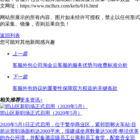
文网址：https://www.mclhzx.com/kefu/616.html
网站所展示的所有内容、图片如未经许可授权，禁止以任何形式
的采集、镜像，否则后果自负！
返回列表
您可能对其他新闻感兴趣
上一篇
客服外包公司淘金云客服的服务优势与收费标准分析
下一篇
客服外包协议的重要性保障双方权益的关键条款
相关
推荐
更多资讯+
邯山区新职场正式启用（2020年5月）
2020年5月1日正式启用，位于繁华商业区，紧邻邯郸火车站;目
前运营职场面积达2000平米，现建成坐席数量达500席;整洁优美
的办公环境，并配备酒店级员工公寓和员工食堂，配套齐全完