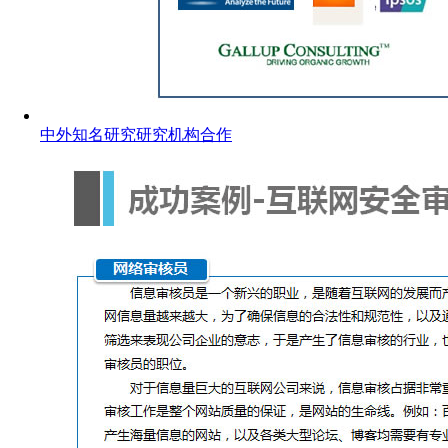
中外知名研究研究机构合作