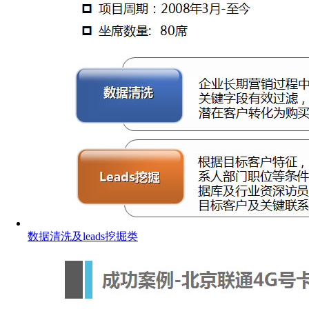
数据清洗及leads挖掘类