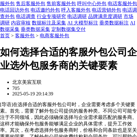
服外包
售后客服外包
售前客服外包
呼叫中心外包
电话客服外包
电话回访外包
电话邀约外包
呼入客服外包
电话营销外包
电话调
查外包
电话调查
行业专项研究
电话调研
品牌满意度调研
市场
调研
内容审核
数据标注及采集
AI 大模型标注
垂类数据标注
AI
数据采集
垂类数据采集
定制数据集交付
首页
>
客服外包
>
电商客服外包
如何选择合适的客服外包公司企
业选外包服务商的关键要素
北京美宸互联
705
2025-05-19 20:14:39
[
导语
]在选择合适的客服外包公司时，企业需要考虑多个关键要
素。首先，需要了解外包公司提供的服务种类。不同公司可能专
注于不同领域，因此必须确保选择与企业需求最匹配的服务商。
这样才能确保外包服务能够满足企业的具体需求，提升工作效
率。其次，在考虑选择外包服务商时，价格和合同条款也是至关
重要的因素。了解外包公司的收费结构和合同条款，可以帮助企