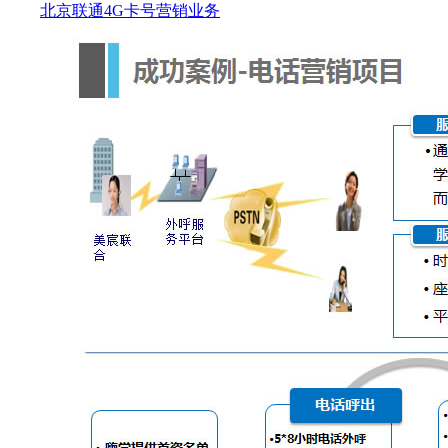
北京联通4G卡号营销业务