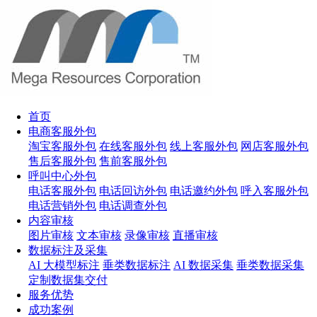
首页
电商客服外包
淘宝客服外包
在线客服外包
线上客服外包
网店客服外包
售后客服外包
售前客服外包
呼叫中心外包
电话客服外包
电话回访外包
电话邀约外包
呼入客服外包
电话营销外包
电话调查外包
内容审核
图片审核
文本审核
录像审核
直播审核
数据标注及采集
AI 大模型标注
垂类数据标注
AI 数据采集
垂类数据采集
定制数据集交付
服务优势
成功案例