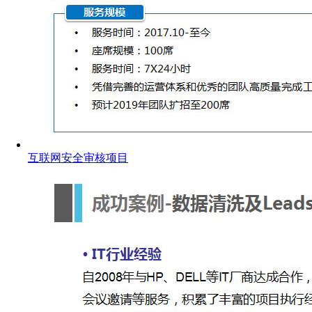
互联网安全审核项目