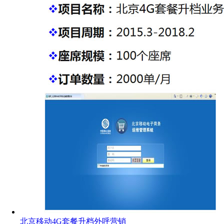
北京移动4G套餐升档外呼营销