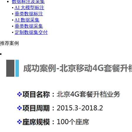
数据标注及采集
•
AI 大模型标注
•
垂类数据标注
•
AI 数据采集
•
垂类数据采集
•
定制数据集交付
推荐案例