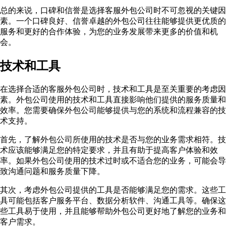
总的来说，口碑和信誉是选择客服外包公司时不可忽视的关键因
素。一个口碑良好、信誉卓越的外包公司往往能够提供更优质的
服务和更好的合作体验，为您的业务发展带来更多的价值和机
会。
技术和工具
在选择合适的客服外包公司时，技术和工具是至关重要的考虑因
素。外包公司使用的技术和工具直接影响他们提供的服务质量和
效率。您需要确保外包公司能够提供与您的系统和流程兼容的技
术支持。
首先，了解外包公司所使用的技术是否与您的业务需求相符。技
术应该能够满足您的特定要求，并且有助于提高客户体验和效
率。如果外包公司使用的技术过时或不适合您的业务，可能会导
致沟通问题和服务质量下降。
其次，考虑外包公司提供的工具是否能够满足您的需求。这些工
具可能包括客户服务平台、数据分析软件、沟通工具等。确保这
些工具易于使用，并且能够帮助外包公司更好地了解您的业务和
客户需求。